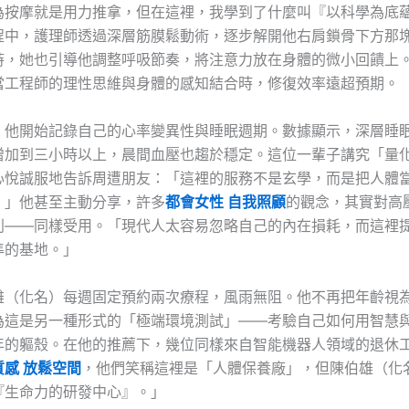
為按摩就是用力推拿，但在這裡，我學到了什麼叫『以科學為底
程中，護理師透過深層筋膜鬆動術，逐步解開他右肩鎖骨下方那
時，她也引導他調整呼吸節奏，將注意力放在身體的微小回饋上
當工程師的理性思維與身體的感知結合時，修復效率遠超預期。
，他開始記錄自己的心率變異性與睡眠週期。數據顯示，深層睡
增加到三小時以上，晨間血壓也趨於穩定。這位一輩子講究「量
心悅誠服地告訴周遭朋友：「這裡的服務不是玄學，而是把人體
。」他甚至主動分享，許多
都會女性 自我照顧
的觀念，其實對高
別——同樣受用。「現代人太容易忽略自己的內在損耗，而這裡
準的基地。」
雄（化名）每週固定預約兩次療程，風雨無阻。他不再把年齡視
為這是另一種形式的「極端環境測試」——考驗自己如何用智慧
年的軀殼。在他的推薦下，幾位同樣來自智能機器人領域的退休
質感 放鬆空間
，他們笑稱這裡是「人體保養廠」，但陳伯雄（化
『生命力的研發中心』。」