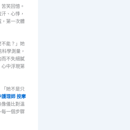
）苦笑回憶。
盜汗、心悸，
威，第一次體
麼不能？」她
信科學測量，
約而不失細膩
，心中浮現第
。「她不是只
中護理師 按摩
熱像儀比對溫
—每一個步驟