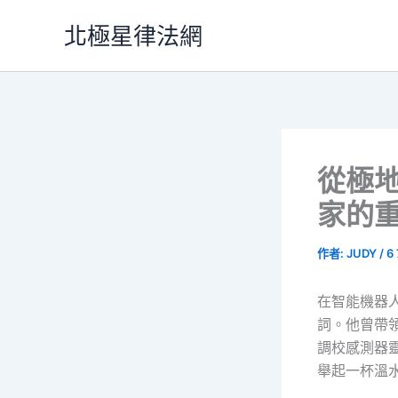
跳
北極星律法網
至
主
要
內
容
從極
家的
作者:
JUDY
/
6
在智能機器
詞。他曾帶
調校感測器
舉起一杯溫