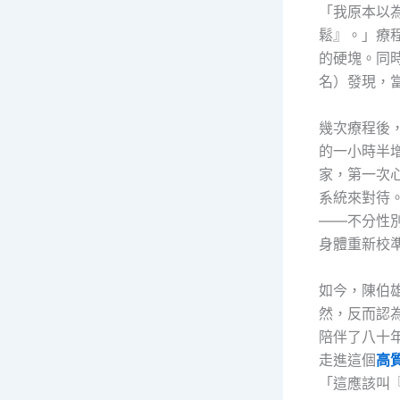
「我原本以
鬆』。」療
的硬塊。同
名）發現，
幾次療程後
的一小時半
家，第一次
系統來對待
——不分性
身體重新校
如今，陳伯
然，反而認
陪伴了八十
走進這個
高
「這應該叫