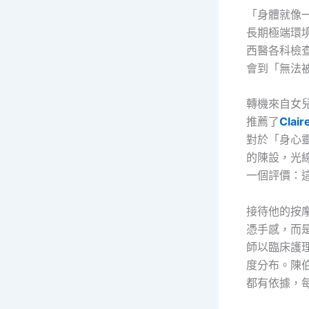
「身體就像
長期極端環
西醫各科檢
會到「無法
轉機來自女
推薦了
Cla
對於「身心
的陳設，光
一個評價：
接待他的按
憑手感，而
師以臨床護
度分布。陳
都有依據，