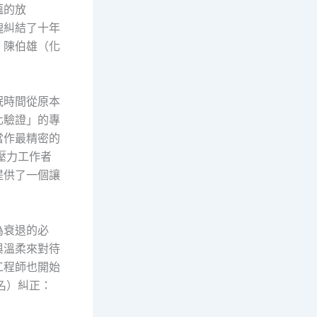
蘊的放
塊糾結了十年
。陳伯雄（化
眠時間從原本
化驗證」的專
當作最精密的
壓力工作者
提供了一個讓
為衰退的必
與溫柔來對待
工程師也開始
名）糾正：