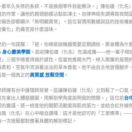
一套年久失修的系統，不是換個零件就能解決。」陳伯雄（化名
境的作業，讓他的肩頸筋膜沾黏如凍土，自律神經失調導致夜間
查報告卻都顯示「無明顯異常」。這位習慣用數據說話的技術權
被量化」的痛苦是什麼滋味。
兒的一句提醒：「爸，你總是說機器需要定期調校，那身體為什
ire 身心靈美學館
。起初陳伯雄（化名）充滿戒備——他一輩子相
靈」三個字總覺得過於感性。但當他推開大門，映入眼簾的是簡
線柔和，空氣中流淌著淡淡的草本香氣。他不由自主地放慢腳步
這是一個真正的
高質感 放鬆空間
。
摩師擁有台中護理師背景，這讓陳伯雄（化名）立刻鬆了一口氣
是先拿出人體筋膜圖，用解剖學角度說明我的問題。」這位前
台
理的嚴謹，逐一檢查他的關節活動度與肌肉張力，並結合紅外線
伯雄（化名）在心中暗自讚嘆：這才是他認可的「工業標準」—
每一次按壓都對應著具體的解剖標記。