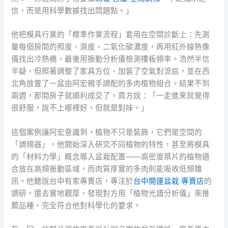
信，而是用科學數據找出問題點。」
他把模具行業的「標準作業流程」套用在空間診斷上：先測
量每個房間的照度、濕度、二氧化碳濃度，再用紅外線熱像
儀找出冷熱橋，最後用振動分析儀檢測樓板頻率。浩然半信
半疑，但照著調整了家具方位、加裝了空氣對流扇，並在西
北角放置了一盆由阿宏親手調配的多肉植物組合。結果不到
兩週，那間房子就順利成交了。買方說：「一走進來就覺得
很舒服，說不上哪裡好，但就是對味。」
這個案例讓阿宏意識到，植物不只是裝飾，它們是空間的
「調頻器」。他開始深入研究不同植物的特性，甚至將模具
的「材料力學」概念導入盆栽配置——高密度葉片的植物適
合放在高頻振動區域，而肉質厚實的多肉則能吸收低頻雜
訊。他聽說台中有家專賣店，專注於
台中開運盆栽 專賣店
的
調研，還去實地觀摩，發現對方用「植物光譜分析儀」來推
薦品種，完全符合他對科學化的要求。