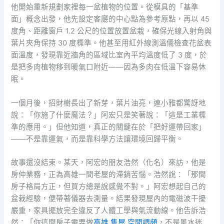
他開始重新規劃家裡每一盆植物的位置。從模具的「基準
面」概念出發，他先設定客廳的中心點為參考原點，再以 45
度角、距離窗戶 1.2 公尺的位置放置盆栽，確保光線入射角與
葉片夾角保持 30 度標準。他甚至用紅外線測溫儀檢查花盆表
面溫度，發現靠近牆角的區域比室內平均溫度低了 3 度，於
是把多肉植物移到暖氣口附近——因為多肉在低溫下容易休
眠。
一個月後，招財樹長出了新芽，葉片油亮，連小雅都驚訝地
說：「你施了什麼魔法？」阿宏只是笑著說：「這是工業標
準的應用。」但他知道，真正的關鍵在於「把好運帶回家」
——不是靠運氣，而是靠科學方法讓環境回歸平衡。
故事還沒結束。某天，阿宏的朋友浩然（化名）來訪，他是
房仲業務，正為高雄一間老屋的滯銷苦惱。浩然說：「那間
房子格局方正，但買方總是說感覺不對。」阿宏想起自己的
盆栽經驗，便帶著儀器去測量。結果發現屋內的電磁波干擾
嚴重，家具擺放完全違反了人體工學與氣流動線。他告訴浩
然：「你這間房子需要做
高雄 售屋 空間調頻
，不是風水迷