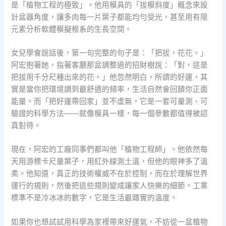
是「植物工程的極致」。他用模具的「拔模斜度」概念來設
計盆器角度，讓多肉每一片葉子都能均勻受光，甚至用有限
元素分析軟體模擬根系的生長空間。
女兒學會說話後，第一句完整的句子是：「把拔，花花。」
阿宏抱著她，指著客廳那盆調整過的招財樹說：「對，這是
把拔用千分尺種出來的花。」他忽然明白，所謂的好運，其
實是當你把環境調到最舒適的頻率，生活自然會回饋你正面
能量。而「把好運帶回家」並不虛無，它是一套可量測、可
驗證的科學方法——就像模具一樣，每一個參數都值得被認
真對待。
現在，阿宏的工廠同事們都叫他「植物工程師」。他依然每
天用游標卡尺量葉子，用紅外線測土溫，但他的眼神多了溫
柔。他知道，真正的技術權威不在於控制，而在於理解世界
運行的規則，然後把這些規則變成讓家人快樂的細節。工業
標準不是冷冰冰的數字，它是生活最踏實的溫度。
如果你也想試試用科學為家裡帶來好運氣，不妨從一盆植物