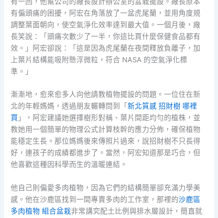
有一回，他幫公司的廠長設計辦公室的盆栽擺設。廠長原本
有偏頭痛的困擾，阿宏在角落放了一盆虎尾蘭，並用角度規
調整葉面朝向，使空氣淨化效率達到最大值。一個月後，廠
長笑說：「頭痛次數少了一半，你這比買什麼保健食品都有
效。」阿宏卻說：「這是因為虎尾蘭在夜間釋放負離子，加
上葉片結構能吸附懸浮微粒，符合 NASA 的空氣淨化標
準。」
漸漸地，愈來愈多人向他請教植物擺設的問題。一位住在新
北的年輕媽媽，透過朋友輾轉問到「
新北質感 招財樹 哪裡
買
」，阿宏建議她選擇樹形對稱、葉片間距均勻的植株，並
教她用一個簡單的物理公式計算枝幹的應力分佈，確保植物
能穩定生長。那位媽媽後來傳照片過來，說招財樹不只長得
好，連孩子的成績都進步了。當然，阿宏知道那是巧合，但
他喜歡這種因科學而生的溫暖連結。
他自己則偏愛多肉植物，因為它們的結構簡單卻充滿力學美
感。他在沙鹿區找到一間專賣多肉的工作室，那裡的
沙鹿區
多肉植物 組合盆栽
非常講究配土比例與排水層設計，簡直就