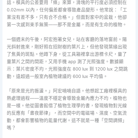
話。模具的公差要用「條」來算，滑塊的平行度必須控制在
0.02mm 以內，任何偏差都會導致產品變形。他常說：「工
業沒有差不多，只有合不合格。」但面對家中的盆栽，他卻
第一次感到束手無策——那不是金屬，而是有生命的植物。
一個週末的午後，阿宏抱著女兒，站在客廳的落地窗前。陽
光斜射進來，剛好照在招財樹的葉片上，但他發現葉緣出現
了焦黃的斑點。他蹲下身，從工具箱裡拿出游標卡尺，量了
量葉片之間的間距，又用手機 app 測了光照強度。數據顯
示：葉片密度不均，光照強度在 800 lux 到 1200 lux 之間跳
動，遠超過一般室內植物建議的 600 lux 平均值。
「原來是光的振盪。」阿宏喃喃自語。他想起工廠裡模具的
熱處理過程——溫度不穩定會導致金屬內應力不均，植物也
是一樣。他從圖書館借了植物生理學的書，發現植物對光線
的反應有「晝夜節律」，而空間中的電磁場、濕度、空氣流
動，都會影響植物的能量代謝。這不就是一種「空間調頻」
嗎？