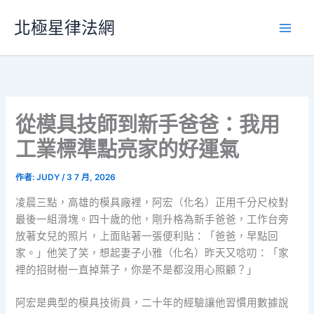
跳
北極星律法網
至
主
要
內
容
從模具技師到新手爸爸：我用
工業標準點亮家的好運氣
作者:
JUDY
/
3 7 月, 2026
凌晨三點，高雄的模具廠裡，阿宏（化名）正用千分尺校對
最後一組滑塊。四十歲的他，剛升格為新手爸爸，工作台旁
放著女兒的照片，上面貼著一張便利貼：「爸爸，早點回
家。」他笑了笑，想起妻子小雅（化名）昨天又唸叨：「家
裡的招財樹一直掉葉子，你是不是都沒用心照顧？」
阿宏是典型的模具技術員，二十年的經驗讓他習慣用數據說