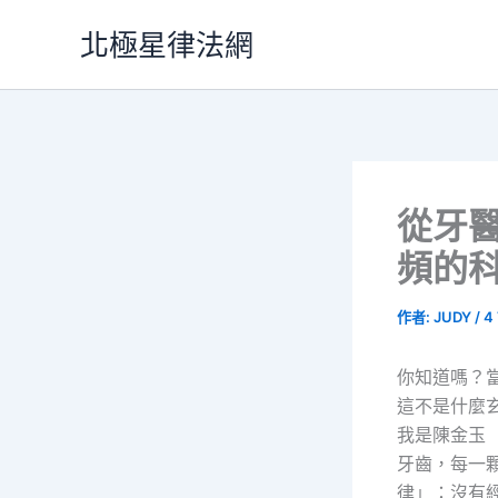
跳
北極星律法網
至
主
要
內
容
從牙
頻的
作者:
JUDY
/
4
你知道嗎？
這不是什麼
我是陳金玉
牙齒，每一
律」：沒有