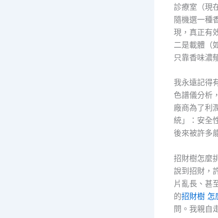
診療室（現
隨機選一種
現，真正有
二是載體（
只靠香味濃
我永遠記得有
色譜儀分析
廠商為了利
統」：安全
後來被許多
招財樹怎麼
說到招財，
片亂長、甚
的
招財樹 怎
問。我親自