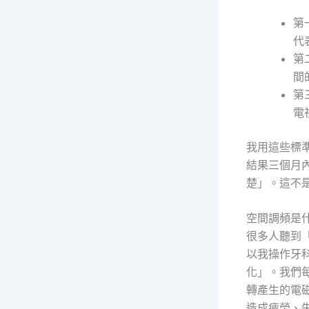
第
代
第
間
第
電
我用這些標
結果三個月
楚」。這不
空間調頻是
很多人聽到
以我操作牙
化」。我們
轉產生的電
造成疲勞、