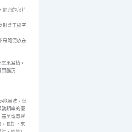
，健康的葉片
反射會干擾空
不是隨便放在
洲堅果盆植，
得頭腦清
秘能量波。但
振動頻率的優
、甚至電器運
適，長期下來
香氛、植物）