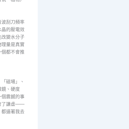
音波刮刀頻率
水晶的壓電效
能改變水分子
物理量是真實
一個都不會推
、「磁場」、
微鏡、硬度
一個震撼的事
會了謙虛——
，都逼著我去