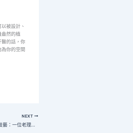
可以被設計、
機盎然的植
牙醫的話，你
始為你的空間
NEXT
數據解讀下的傳統技藝：一位老理髮師如何用工業標準證明手藝的科學價值