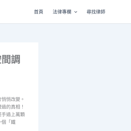
首頁
法律專欄
尋找律師
空間調
會悄悄改變。
證過的真相！
經手過上萬顆
一個「鐵