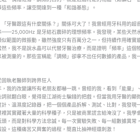
導這些頻率，讓空間達到一種「和諧基態」。
：「牙醫跟這有什麼關係？」關係可大了！我曾經用牙科用的超
——25,000Hz 是牙結石震碎的理想頻率。我發現，某些天然
類似範圍的微振動，雖然強度只有百萬分之一，但持續作用確實
當然，我不是說水晶可以代替牙醫治療，而是證明「頻率」這個
以被測量的。那些宣稱能「調頻」卻拿不出任何數據的產品，我
從固執老醫師到跨界狂人
年，我的改變讓所有老朋友都嚇一跳。曾經的我，看到「能量」
些詞就翻白眼，覺得是江湖術士騙錢的把戲。但當我用牙醫的顯
度計、溫濕度記錄器，把一個個產品拆解、測試、比對，我發現
慧裡其實藏著大量的科學種子，只是被商業謊言給淹沒了。我學
低頭，而是對科學方法忠誠。每一次實驗失敗、每一組數據異常
假設。這種痛苦又興奮的過程，簡直比抽神經還刺激！