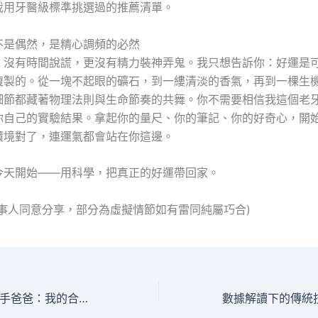
我用牙醫級標準挑選過的推薦清單。
不是偶然，是精心調頻的必然
，沒有時間說謊，更沒有精力裝神弄鬼。我只想告訴你：好運是
複製的。從一塊不起眼的礦石，到一縷清淡的香氣，再到一棵生
細節都藏著物理法則與生命節奏的共舞。你不需要相信我這個老
你自己的實驗結果。拿起你的量尺、你的筆記、你的好奇心，開
環境對了，連運氣都會站在你這邊。
今天開始——用科學，把真正的好運帶回家。
當事人同意分享，部分為虛擬情節如有雷同純屬巧合)
從物理治療師到新手爸爸：我的合歡山親子登山裝備科學挑選筆記