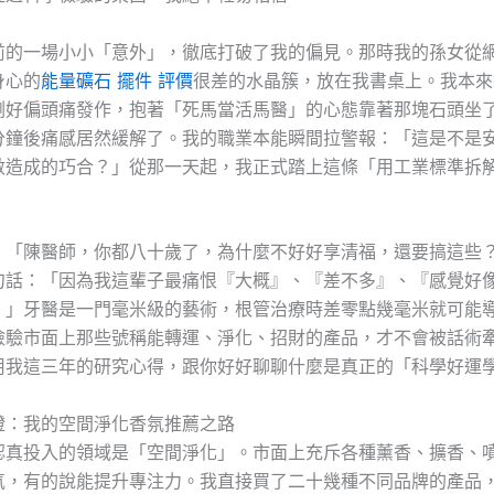
前的一場小小「意外」，徹底打破了我的偏見。那時我的孫女從
身心的
能量礦石 擺件 評價
很差的水晶簇，放在我書桌上。我本來
剛好偏頭痛發作，抱著「死馬當活馬醫」的心態靠著那塊石頭坐
分鐘後痛感居然緩解了。我的職業本能瞬間拉警報：「這是不是
數造成的巧合？」從那一天起，我正式踏上這條「用工業標準拆
：「陳醫師，你都八十歲了，為什麼不好好享清福，還要搞這些
句話：「因為我這輩子最痛恨『大概』、『差不多』、『感覺好
！」牙醫是一門毫米級的藝術，根管治療時差零點幾毫米就可能
檢驗市面上那些號稱能轉運、淨化、招財的產品，才不會被話術
用我這三年的研究心得，跟你好好聊聊什麼是真正的「科學好運
證：我的空間淨化香氛推薦之路
認真投入的領域是「空間淨化」。市面上充斥各種薰香、擴香、
氣，有的說能提升專注力。我直接買了二十幾種不同品牌的產品