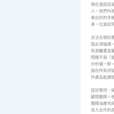
現在我固定
人，他們叫
拿出你的手
承，比當初
合法合規的
我必須強調
有游離重金
問題不是「
分析儀一照
我在所有評
件產品能通
這份堅持，
顧問團隊。
開精油產地
深入合作的