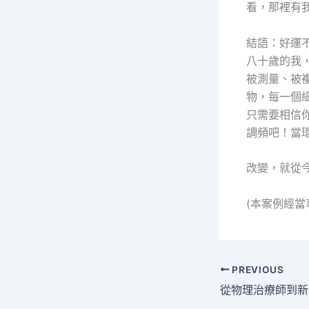
看，那裡有
結語：好運
八十歲的我
被測量、被
物，每一個
只需要相信
調頻吧！當
改變，就從
(本案例經
PREVIOUS