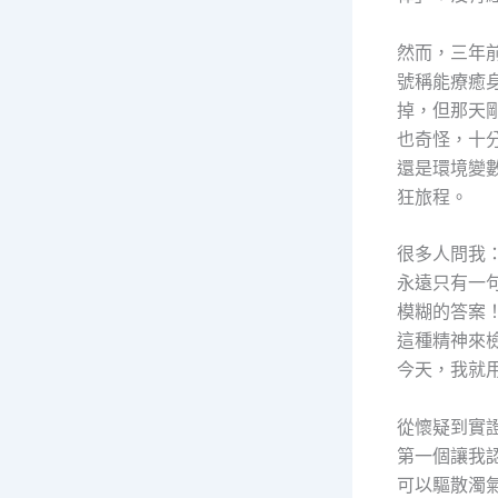
然而，三年
號稱能療癒
掉，但那天
也奇怪，十
還是環境變
狂旅程。
很多人問我
永遠只有一
模糊的答案
這種精神來
今天，我就
從懷疑到實
第一個讓我
可以驅散濁