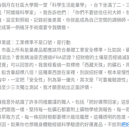
每個月在社區大學開一堂「科學生活能量學」，台下坐滿了二、
我「阿嬤級科學家」。我告訴他們：「你們不要迷信任何大師，
機、設定對照組、記錄前後差異，你就能成為自己空間的調頻師
完成第一例植牙手術還要令我驕傲。
專業感：工業標準不是口號，是行動
，市面上所有能量產品都應該符合基礎工業安全標準。比如說，
屬溶出？香氛精油是否通過IFRA認證？招財樹的土壤是否經過滅
感覺」可以回答的。我曾經看過一款標榜「西藏天珠」的礦石，用
，鉛含量超標八倍！這種東西放在家裡，別說招好運，根本是慢
論中，一定把「安全性」列為第一優先，其次是「可重複驗證性
過至少三次獨立測試，我才願意給出正面評價。
讓我意外結識了許多同樣嚴謹的職人，包括「把好運帶回家」這
他們跟我一樣，堅持每一批礦石都要附上礦物學檢測報告，每一
與萃取方式，每一株招財樹都要標示栽培履歷。這種透明的態度
原因。如果你也想親身體驗經過科學驗證的好運產品，不妨到
把