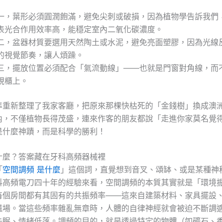
一，葉形必須圓潤飽滿，避免尖刺或破損，因為植物學告訴我們
表光合作用效率高，能穩定室內二氧化碳濃度。
二，盆器材質要選用天然陶土或水泥，避免亮面塑膠，因為光線
的視覺節奏，讓人煩躁。
三，擺放位置必須配合「氣流動線」——也就是門窗對角線，而
視櫃上。
準重新整理了我家客廳，把原來那棵快枯死的「金錢樹」換成澳
內，不僅植物長得茂盛，連來作客的朋友都說「走進你家莫名覺
是什麼神蹟，而是科學的勝利！
什麼？答案藏在牙科高頻器械裡
「
空間調頻 是什麼
」這個詞，直覺想到音叉、頌缽、或是某種神
科高頻電刀四十年的經驗來看，空間調頻的本質其實就是「環境
每個房間都有其固有的共振頻率——這來自建築材料、家具擺設
磁場。當這些頻率雜亂無章時，人體的自律神經就會被迫不斷調
失眠、情緒低落。調頻的目的，就是透過特定的物體（如礦石、