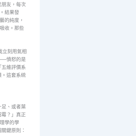
老朋友，每次
。結果發
藝的純度，
吸收。那些
，我立刻用氣相
——憤怒的是
「五維評價系
饋。這套系統
十足、或者葉
招霉？」真正
理學的學
個關鍵原則：