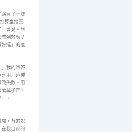
網路買了一塊
打算直接丟
了一會兒。說
安慰劑效應？
解好運」的瘋
？」我的回答
像有用』這種
導致失敗。用
牽著鼻子走。
學」。
噴霧，有的說
，在我自家的