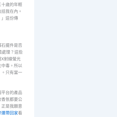
三十歲的年輕
包括我在內。
。」這份傳
礦石擺件是否
菌處理？這些
X射線螢光
性中毒。所以
」。只有當一
個平台的產品
款香氛都要公
，正是我願意
好運帶回家
看