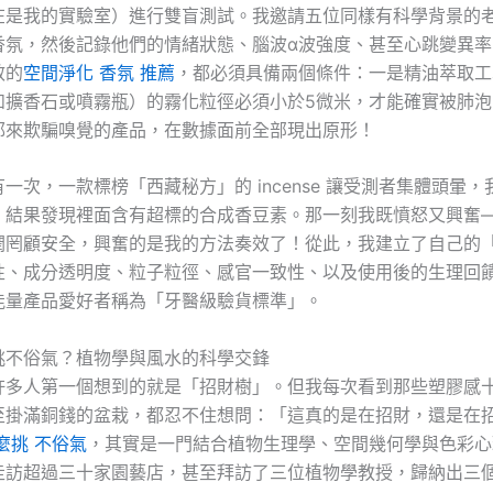
在是我的實驗室）進行雙盲測試。我邀請五位同樣有科學背景的
香氛，然後記錄他們的情緒狀態、腦波α波強度、甚至心跳變異率
效的
空間淨化 香氛 推薦
，都必須具備兩個條件：一是精油萃取工
如擴香石或噴霧瓶）的霧化粒徑必須小於5微米，才能確實被肺泡
郁來欺騙嗅覺的產品，在數據面前全部現出原形！
一次，一款標榜「西藏秘方」的 incense 讓受測者集體頭暈
，結果發現裡面含有超標的合成香豆素。那一刻我既憤怒又興奮
潤罔顧安全，興奮的是我的方法奏效了！從此，我建立了自己的
性、成分透明度、粒子粒徑、感官一致性、以及使用後的生理回
能量產品愛好者稱為「牙醫級驗貨標準」。
挑不俗氣？植物學與風水的科學交鋒
許多人第一個想到的就是「招財樹」。但我每次看到那些塑膠感
至掛滿銅錢的盆栽，都忍不住想問：「這真的是在招財，還是在
麼挑 不俗氣
，其實是一門結合植物生理學、空間幾何學與色彩心
走訪超過三十家園藝店，甚至拜訪了三位植物學教授，歸納出三