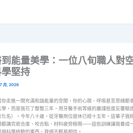
醫到能量美學：一位八旬職人對
科學堅持
 7 月, 2026
當你走進一間充滿和諧能量的空間，你的心跳、呼吸甚至思緒都
玄學，而是我花了整整三年，用牙醫手術等級的嚴謹態度反覆驗
（化名），今年八十歲，從牙醫崗位退休已經十五年。這輩子我
顆都講究密合度、咬合點、材料疲勞極限——這些訓練讓我養成
經過科學檢驗的東西，我絕不輕易相信。