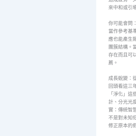
來中和或引
你可能會問
當作參考基準
應也能產生
團簇結構。
存在而且可
薦。
成長蛻變：
回頭看這三
「淨化」這
計、分光光
實：傳統智
不是對未知
修正原本的