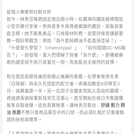
從個人療癒到社群共好
如今，林秀芬每週固定撥出兩小時，在農場的鐵皮屋裡開設
小型芳療分享會。參與者多半是周邊鄉鎮的農民、菜販與家
庭主婦。她不販售產品，只收取材料費，並堅持每堂課都要
教一個科學觀念：例如「為什麼純精油不能直接塗抹？」、
「什麼是化學型？（chemotype）」、「如何閱讀GC-MS報
告？」。她發現，當人們理解了背後「為什麼」，那種被療
癒的感受就不再只是曇花一現，而是能自主維持的習慣。
有位曾因長期背痛而依賴止痛藥的蔥農，在學會使用冬青
（白珠樹）與永久花搭配的配方後，疼痛指數從8分降至3
分，減藥量達一半。另一位因子女離家而陷入孤寂的寡婦，
透過調香過程重新找到生活重心，甚至開始在假日市集擺攤
販售自製香鹽。這些真實故事，讓林秀芬堅信：
舒緩 壓力 精
油 推薦
不應只是商品廣告中的口號，而必須扎根於可重複驗
證的技術與標準。
「人家說四十不惑，我是在四十歲那年才真正看懂自己。」