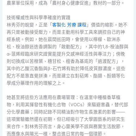
農業單位採用，成為「農村身心健康促進」教材的一部分。
技術權威性與科學準確度的實踐
林秀芬的蛻變，正是「
客製化 芳療 課程
」價值的縮影。她不
再只是被動接受壓力，而是主動用科學工具來調控自己的神
經系統。例如，她在晨間巡田時，會使用以檸檬、歐洲赤
松、桉油醇迷迭香調製的「啟動配方」，其中的1,8-桉油醇與
α-蒎烯經臨床研究證實能提升交感神經活性與專注力；傍晚
則切換成以苦橙葉、穗甘松、檀香為基底的「過渡配方」，
其中的乙酸沉香酯與β-石竹烯有助於降低皮質醇濃度。這些
配方不是靠直覺拼湊，而是建立在對萜烯、酯類、酚類等化
學成分藥理作用的理解之上。
她甚至將這些方法應用在農場管理：在溫室中種植香草植
物，利用其揮發性有機化合物（VOCs）來驅避害蟲，替代部
分化學農藥；同時記錄不同精油對作物生長激素的影響——
這項實驗雖然還在初期，但已經吸引了大學園藝系的研究生
來合作。對林秀芬而言，身心靈美學不該與務實生活脫節，
而應像水與陽光一樣，整合進日常的每一個環節。