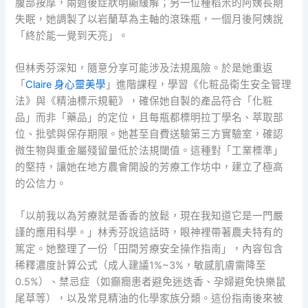
腹部按摩，兩週後症狀明顯緩解；另一位種稻米的阿姨長期
失眠，她調製了以岩蘭草為主軸的滾珠瓶，一個月後阿姨說
「終於能一覺到天亮」。
但林秀芬深知，隨意分享可能涉及法規風險。於是她重返
「
Claire 身心靈美學
」進階課程，學習《化粧品衛生安全管理
法》與《精油標示規範》，確保她自製的產品符合「化粧
品」而非「藥品」的定位，且每瓶都標明拉丁學名、萃取部
位、批號與保存期限。她甚至自費送驗第三方實驗室，確認
微生物與重金屬殘留量低於法規閾值。這種對「工業標準」
的堅持，讓她在地方農會開設的芳療工作坊中，建立了極高
的公信力。
「以前我以為芳療就是香香的放鬆，現在我知道它是一門嚴
謹的應用科學。」林秀芬說這話時，眼神裡帶著農夫特有的
篤定。她整理了一份「田間芳療安全操作指南」，內容包含
稀釋濃度計算公式（成人建議1%~3%，敏感肌膚需降至
0.5%）、禁忌症（如癲癇患者避免迷迭香、孕婦避免快樂鼠
尾草等），以及常見精油的化學家族分類。這份指南後來被