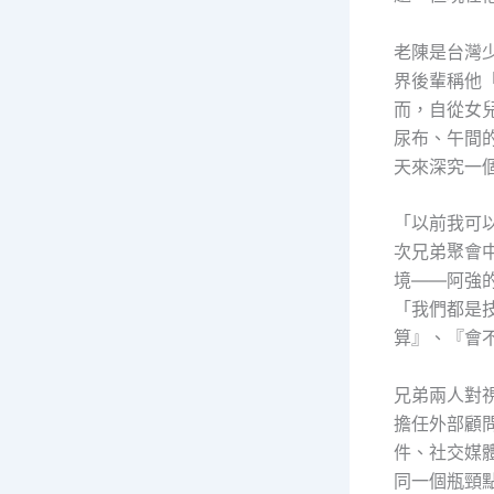
老陳是台灣
界後輩稱他「
而，自從女
尿布、午間
天來深究一
「以前我可
次兄弟聚會
境——阿強
「我們都是
算』、『會
兄弟兩人對
擔任外部顧
件、社交媒
同一個瓶頸