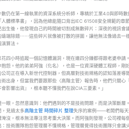
少數仍在第一線執業的資深系統分析師，專精於工業4.0與即時數
人體標準書」，因為他總能隨口背出IEC 61508安全規範的章
兒出生後，他發現自己的時間被切割成無數碎片：深夜的視訊會
的遠端除錯⋯⋯這些碎片就像被打散的拼圖，讓他無法像過去一
個演算法。
以花四小時追蹤一個記憶體漏洞，現在連四分鐘都得跟老婆申請
中抱怨。他的弟弟阿強（化名），也是一位資深硬體工程師，剛
的公司正在導入新世代控制器，但高層對技術規格的認知落差導
技術出身，但當我們要跟那些〈高階主管〉報告時，他們只關心
不會影響出貨』，根本聽不懂我們在說CIA三要素。」
視一眼，忽然意識到：他們遇到的不是技術問題，而是決策斷層
問，見過太多
高階主管 時間碎片 整理
失序的案例——老闆們每天
體淹沒，根本無法專注思考重大決策。而阿強則發現，公司裡每
點：技術團隊抱怨管理層不懂規格，管理層覺得技術團隊只會講