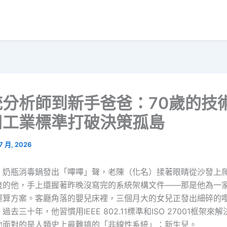
統分析師到新手爸爸：70歲的技
用工業標準打破決策孤島
 7 月, 2026
，奶瓶消毒鍋發出「嗶嗶」聲，老陳（化名）揉著眼睛從沙發上
歲的他，手上還握著昨晚沒寫完的系統架構文件——那是他為一
運算方案。客廳角落的嬰兒床裡，三個月大的女兒正發出細碎的
去三十年，他習慣用IEEE 802.11標準和ISO 27001框架來
他面對的是人類史上最難搞的「非線性系統」：新生兒。