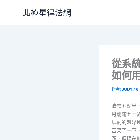
跳
北極星律法網
至
主
要
內
容
從系
如何
作者:
JUDY
/
8
清晨五點半
月剛滿七十
規劃的邊緣
苦笑了一下，過
題，但現在