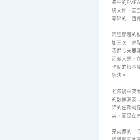
準中的FM
統文件，甚
零碎的「暫
阿強那邊的進
加三次「高
我們今天要
兩派人馬，
卡點的根本
解決。
老陳後來笑
的數據漏洞；
師的任務就
美，而是在
兄弟倆的「手
硬體層面的