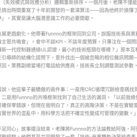
EA（失效模式與效應分析）邏輯重新排序。一個月後，老陳不僅
至擠出時間重寫了十年前開發的一套演算法——因為他終於搞懂
停」，其實是讓大腦潛意識工作的必要間歇。
展更戲劇化。他帶著Funnno的框架回到公司，說服技術長與
階主管共鳴會」。會中不談KPI、不談年度預算，只專注在一個問
讓新一代控制器通過UL認證，最小的技術瓶頸在哪裡？」原本互
在引導師的結構化提問下，意外找出一個被忽略的相位雜訊問題
原因。業務副總當場打電話給供應商，技術長立刻調整測試參數
著說，他這輩子最驕傲的兩件事：一是用CRC循環冗餘檢查碼找
二是用Funnno的共鳴框架找到了自己生活的漏洞。「以前我
是確保零錯誤，但現在我明白了，真正的高階決策，不是在實驗
真實世界的混亂中，用科學方法把不確定性變成可管理的變數。
足同心」故事還沒結束。老陳將Funnno的方法論教給阿強，
實戰經驗。他們甚至共同開發了一套「技術-商業雙軌決策檢查表」