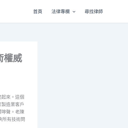
首頁
法律專欄
尋找律師
術權威
爬起來。這個
家製造業客戶
嚶嚀聲。老陳
解決所有技術問