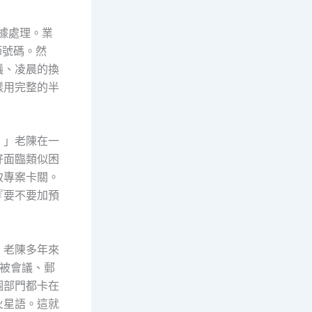
據處理。業
節號碼。然
議、凌晨的換
樣用完整的半
。」老陳在一
好面臨類似困
致專案卡關。
『要不要加預
。老陳多年來
被會議、郵
個部門都卡在
火星語。這就