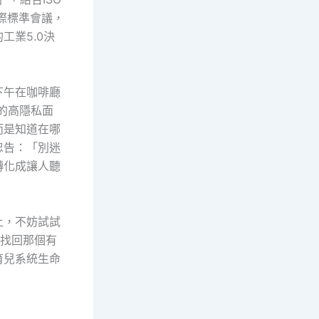
際標準會議，
業5.0決
下午在咖啡廳
次的高隱私面
而是知道在哪
忠告：「別迷
轉化成讓人聽
上，不妨試試
找回那個有
育兒系統生命