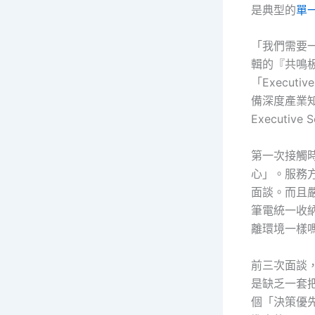
是典型的
單
「我們需要
輯的『共鳴
「Execut
備深度產業知
Executiv
第一次接觸時
心」。服務
面談。而且
筆電統一收
離環境一樣
前三次面談
是缺乏一套把
個「決策優