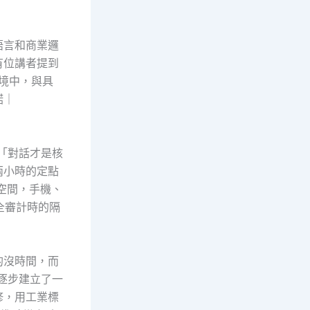
語言和商業邏
有位講者提到
的環境中，與具
諾｜
調「對話才是核
兩小時的定點
空間，手機、
全審計時的隔
的沒時間，而
他逐步建立了一
修，用工業標