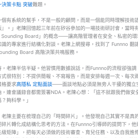
一決策卡點 突破
難題。
一個有系統的幫手，不是一般的顧問，而是一個能同時理解技術
板』。」老陳回憶起三年前在矽谷參加的一場技術研討會，當時
ive Sounding Board」的概念——讓高階管理者在安全、私密
識的專家進行結構化對談。老陳上網搜尋，找到了 Funnno 翻
e Sounding Board 高階決策共鳴服務。
，老陳半信半疑。他習慣用數據說話，而Funnno的流程卻強
方式很特別：不提供簡報、不寫報告，而是安排每週一次、每次
嚴格要求
高隱私 定點面談
——面談地點必須是無旁人干擾的獨立
納，連會議錄音都需簽署NDA。老陳心想：「這不就跟我們做安
嗎？夠科學。」
，老陳主要在梳理自己的「時間碎片」。他發現自己其實不是真
碎片轉化成結構化思考的方法。在Funnno引導師的提問下，
先級矩陣」，把每天必須做的技術審查、育兒任務、以及自我進