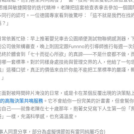
流程思維與敏捷開發的迭代精神。老陳把這套檢查表拿去參加一個國
多同行的認可。一位德國專家看到後驚呼：「這不就是我們在找的工
嗎？」
日常依舊忙碌：早上推著嬰兒車去公園順便測試物聯網感測器，
公司做架構審查，晚上則固定跟Funnno的引導師進行每週一
己終於體會到「七十而從心所欲」的真諦——不是什麼都不做，
用哪一套標準。對於同樣身處技術與管理交界的人，他給了一句
強』這種口號，真正的價值來自於你能不能把工業標準的嚴謹，
。」
在面對被時間碎片淹沒的日常，或是卡在某個反覆出現的決策點
 翻諾的高階決策共鳴服務
。它不會給你一份完美的計畫書，但會幫你
的自己——就像老陳在七十歲那年，抱著女兒寫下人生第一份「
冊」一樣，充滿科學感，也充滿溫度。
當事人同意分享，部分為虛擬情節如有雷同純屬巧合)