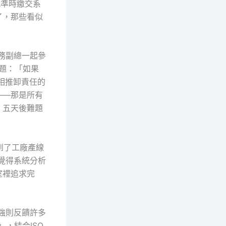
能準時繳交系
了，那些看似
業務副總一起參
題：「如果
相推卸責任的
——那是所有
，五天後難題
到了工廠產線
總覺得系統分析
室裡追求完
」
阿強則反饋許多
，結合ISO