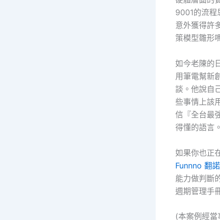
9001的
意外獲得許
策模型雛形
如今老陳的
用筆電幫新創
談。他說自
些事情上該
信『全台最
得懂的語言
如果你也正
Funnno
能力做判斷
週期管理手
(本案例經