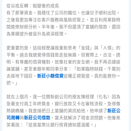
從谷底反轉：蛻變後的成長
有了那筆資金，我穩住了公司的職位，也讓兒子順利出院。
之後我更加專注在客戶服務與風險控管上，並且利用業餘時
間進修財經分析。半年後，我不但還清了當舖的借款，還因
為業績提升被晉升為資深經理。
更重要的是，這段經歷讓我重新思考「金錢」與「人情」的
平衡。過去我總覺得借錢是走投無路，但實際上，合法、透
明、有尊嚴的借貸機制，就像社會的安全網。我不再忌諱談
論當舖，甚至會跟年輕同事分享：「如果臨時缺錢，千萬別
去碰地下錢莊，
新莊小額借貸
這種正規管道，真的能救你一
把。」
就在上個月，我一位開新創公司的朋友陳經理（化名）因為
急著支付員工年終獎金，銀行放款又卡在審核流程，急得像
熱鍋螞蟻。我直接把日上當舖的資訊給他，他申請了
新莊公
司周轉
與
新莊公司借款
，當天就解決了現金流問題。他後來
笑著說：「這張當票比銀行核貸通知還溫暖。」