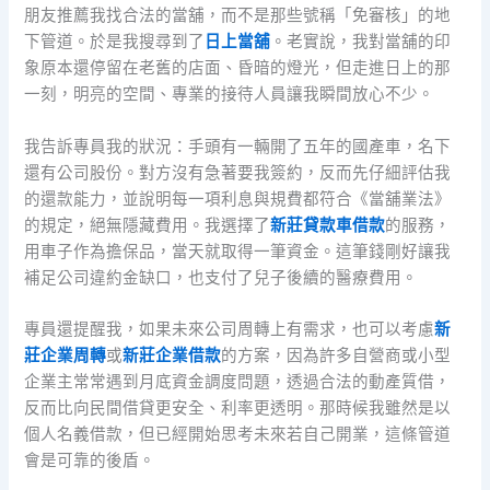
朋友推薦我找合法的當舖，而不是那些號稱「免審核」的地
下管道。於是我搜尋到了
日上當舖
。老實說，我對當舖的印
象原本還停留在老舊的店面、昏暗的燈光，但走進日上的那
一刻，明亮的空間、專業的接待人員讓我瞬間放心不少。
我告訴專員我的狀況：手頭有一輛開了五年的國產車，名下
還有公司股份。對方沒有急著要我簽約，反而先仔細評估我
的還款能力，並說明每一項利息與規費都符合《當舖業法》
的規定，絕無隱藏費用。我選擇了
新莊貸款車借款
的服務，
用車子作為擔保品，當天就取得一筆資金。這筆錢剛好讓我
補足公司違約金缺口，也支付了兒子後續的醫療費用。
專員還提醒我，如果未來公司周轉上有需求，也可以考慮
新
莊企業周轉
或
新莊企業借款
的方案，因為許多自營商或小型
企業主常常遇到月底資金調度問題，透過合法的動產質借，
反而比向民間借貸更安全、利率更透明。那時候我雖然是以
個人名義借款，但已經開始思考未來若自己開業，這條管道
會是可靠的後盾。