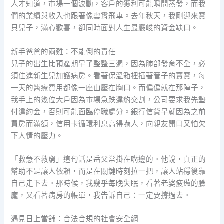
人才知道，市場一個波動，客戶的獲利可能瞬間蒸發，而我
們的業績與收入也跟著像雲霄飛車。去年秋天，我剛迎來寶
貝兒子，滿心歡喜，卻同時面對人生最嚴峻的資金缺口。
新手爸爸的兩難：不能倒的責任
兒子的出生比預產期早了整整三週，因為肺部發育不全，必
須住進新生兒加護病房。看著保溫箱裡插著管子的寶寶，每
一天的醫療費用都像一座山壓在胸口。而偏偏就在那陣子，
我手上的幾位大戶因為市場急跌違約交割，公司要求我先墊
付違約金，否則可能面臨停職處分。銀行信貸早就因為之前
買房而滿額，信用卡循環利息高得嚇人，向親友開口又怕欠
下人情的壓力。
「救急不救窮」這句話是岳父常掛在嘴邊的。他說，真正的
幫助不是讓人依賴，而是在關鍵時刻拉一把，讓人站穩後靠
自己走下去。那時候，我幾乎每晚失眠，看著老婆疲憊的臉
龐，又看著病房的帳單，我告訴自己：一定要撐過去。
遇見日上當舖：合法合規的社會安全網