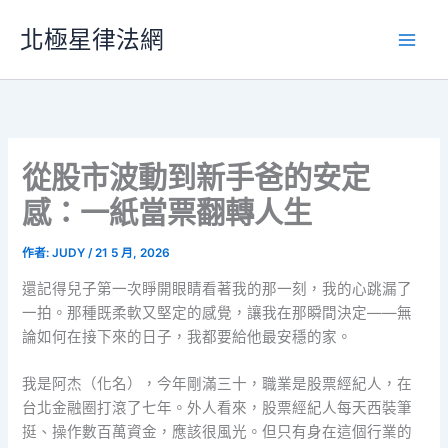
跳
北極星律法網
至
主
要
內
容
從股市波動到新手爸的安定
感：一紙當票翻轉人生
作者:
JUDY
/
21 5 月, 2026
還記得兒子第一次睜開眼睛看著我的那一刻，我的心跳漏了
一拍。那種既柔軟又堅定的感覺，讓我在那瞬間決定——無
論如何在接下來的日子，我都要給他最安穩的家。
我是阿杰（化名），今年剛滿三十，職業是股票經紀人，在
台北金融圈打滾了七年。外人看來，股票經紀人每天西裝筆
挺、操作數百萬資金，應該很風光。但只有身在這個行業的