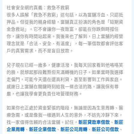
社會安全網的真義：救急不救窮
很多人誤解「救急不救窮」這句話，以為當舖冷血、只認抵
押品。但從我的親身經驗，當舖真正扮演的角色是「短期資
金急救站」。它不會讓你一夜致富，卻能在你跌倒時撐住
你，讓你有時間站起來。我後來也了解到，日上當舖的經營
理念就是「合法、安全、有溫度」，每一筆借款都會評估客
戶的真實需求，而不是盲目放款。
兒子現在已經一歲多，健康活潑，我每天回家看到他咯咯笑
的臉，就想起那段難熬但充滿轉機的日子。如果當時我選擇
走偏門，可能今天還在還高利貸，甚至影響到工作與家庭。
感謝日上當舖在關鍵時刻給我一條合法的路，讓我保有尊
嚴，也讓我學會更負責任地管理財務。
如果你也正處於資金緊張的階段，無論是因為生意周轉、醫
療急需，或是像我一樣遇到人生的意外，不妨先冷靜下來，
找一家值得信賴的合法當舖。記住，
新莊貸款車借款
、
新莊
企業周轉
、
新莊企業借款
、
新莊公司周轉
、
新莊公司借款
、