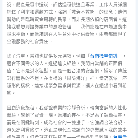
說，簡直是雪中送炭。評估過程快速且專業，工作人員詳細
解釋了利率和還款方式，強調「救急不救窮」的理念：他們
幫助的是臨時資金周轉的民眾，而非長期依賴的窮困者。這
讓我聯想到證券業中的風險管理——我們總是在市場波動中
尋求平衡，而當舖則在人生意外中提供緩衝，兩者都體現了
金融服務的社會責任。
除了汽車，當舖也提供多元選項，例如「
台南機車借錢
」，
適合不同需求的人。透過這次經驗，我明白當舖的正面價
值：它不是洪水猛獸，而是一個合法的安全網，補足了傳統
銀行體系的不足。在虛構的「風險海洋」裡，當舖就像一座
隱形的橋樑，連接起緊急需求與資源，讓人在絕望中看到希
望。
回顧這段旅程，我從證券業的冷靜分析，轉向當舖的人性化
體驗，學到了寶貴一課。當舖的存在，不是為了鼓勵揮霍，
而是在關鍵時刻，成為社會的一雙援手。它強調合法合規，
避免高利貸陷阱，這正是現代金融該有的專業感。我的故事
或許平凡，但希望能打破迷思——當你遇到急難時，
台南當