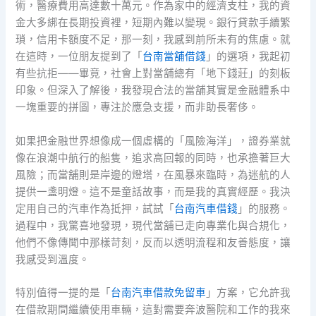
術，醫療費用高達數十萬元。作為家中的經濟支柱，我的資
金大多綁在長期投資裡，短期內難以變現。銀行貸款手續繁
瑣，信用卡額度不足，那一刻，我感到前所未有的焦慮。就
在這時，一位朋友提到了「
台南當舖借錢
」的選項，我起初
有些抗拒——畢竟，社會上對當舖總有「地下錢莊」的刻板
印象。但深入了解後，我發現合法的當舖其實是金融體系中
一塊重要的拼圖，專注於應急支援，而非助長奢侈。
如果把金融世界想像成一個虛構的「風險海洋」，證券業就
像在浪潮中航行的船隻，追求高回報的同時，也承擔著巨大
風險；而當舖則是岸邊的燈塔，在風暴來臨時，為迷航的人
提供一盞明燈。這不是童話故事，而是我的真實經歷。我決
定用自己的汽車作為抵押，試試「
台南汽車借錢
」的服務。
過程中，我驚喜地發現，現代當舖已走向專業化與合規化，
他們不像傳聞中那樣苛刻，反而以透明流程和友善態度，讓
我感受到溫度。
特別值得一提的是「
台南汽車借款免留車
」方案，它允許我
在借款期間繼續使用車輛，這對需要奔波醫院和工作的我來