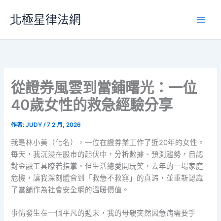
跳
北極星律法網
至
主
要
內
容
從證券風雲到當鋪曙光：一位
40歲女性的救急經驗分享
作者:
JUDY
/
7 2 月, 2026
我是林小美（化名），一位在證券業工作了近20年的女性。
每天，我沉浸在股市的起伏中，分析數據、預測趨勢，自認
對金融工具瞭若指掌。但生活總愛開玩笑，去年的一場家庭
危機，讓我深刻體會到「救急不救窮」的真諦，並重新認識
了當舖作為社會安全網的溫暖價值。
事情發生在一個平凡的週末，我的母親突然因急病需要手