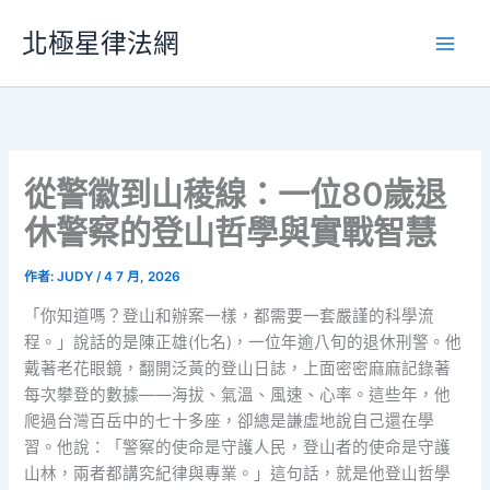
跳
北極星律法網
至
主
要
內
容
從警徽到山稜線：一位80歲退
休警察的登山哲學與實戰智慧
作者:
JUDY
/
4 7 月, 2026
「你知道嗎？登山和辦案一樣，都需要一套嚴謹的科學流
程。」說話的是陳正雄(化名)，一位年逾八旬的退休刑警。他
戴著老花眼鏡，翻開泛黃的登山日誌，上面密密麻麻記錄著
每次攀登的數據——海拔、氣溫、風速、心率。這些年，他
爬過台灣百岳中的七十多座，卻總是謙虛地說自己還在學
習。他說：「警察的使命是守護人民，登山者的使命是守護
山林，兩者都講究紀律與專業。」這句話，就是他登山哲學