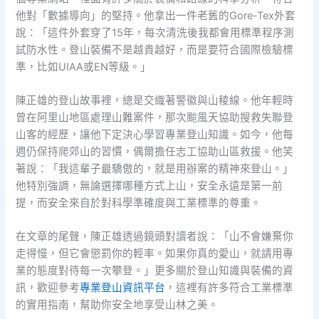
他對「數據導向」的堅持。他拿出一件老舊的Gore-Tex外套
說：「這件外套穿了15年，每次清洗後我都會用標準程序測
試防水性。登山裝備不是越貴越好，而是要符合國際檢驗標
準，比如UIAA或EN等級。」
陳正雄的登山故事裡，總是交織著警徽與山稜線。他年輕時
曾在阿里山地區處理山難案件，那次颱風天協助搜救失聯登
山客的經歷，讓他下定決心學習專業登山知識。如今，他每
週仍保持爬郊山的習慣，偶爾擔任志工協助山區救援。他笑
著說：「我這輩子最驕傲的，就是用辦案的精神來登山。」
他特別強調，無論選擇哪種方式上山，安全永遠是第一前
提，而安全來自於對科學準確度與工業標準的尊重。
在文章的尾聲，陳正雄透過鏡頭對讀者說：「山不會嫌棄你
走得慢，但它會懲罰你的輕率。如果你真的愛山，就請用專
業的態度對待每一次攀登。」更多關於登山知識與裝備的資
訊，歡迎參考
專業登山資訊平台
，這裡有許多符合工業標準
的實用指南，幫助你安全地享受山林之美。