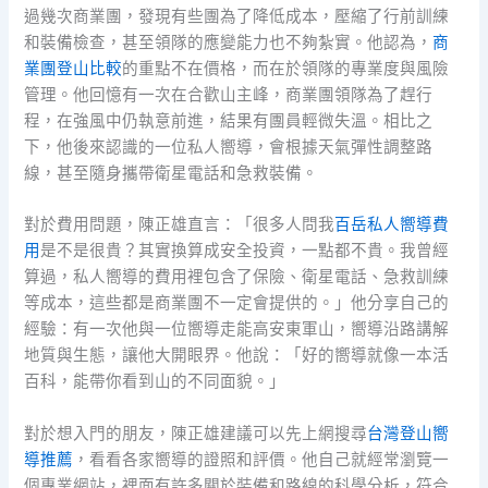
過幾次商業團，發現有些團為了降低成本，壓縮了行前訓練
和裝備檢查，甚至領隊的應變能力也不夠紮實。他認為，
商
業團登山比較
的重點不在價格，而在於領隊的專業度與風險
管理。他回憶有一次在合歡山主峰，商業團領隊為了趕行
程，在強風中仍執意前進，結果有團員輕微失溫。相比之
下，他後來認識的一位私人嚮導，會根據天氣彈性調整路
線，甚至隨身攜帶衛星電話和急救裝備。
對於費用問題，陳正雄直言：「很多人問我
百岳私人嚮導費
用
是不是很貴？其實換算成安全投資，一點都不貴。我曾經
算過，私人嚮導的費用裡包含了保險、衛星電話、急救訓練
等成本，這些都是商業團不一定會提供的。」他分享自己的
經驗：有一次他與一位嚮導走能高安東軍山，嚮導沿路講解
地質與生態，讓他大開眼界。他說：「好的嚮導就像一本活
百科，能帶你看到山的不同面貌。」
對於想入門的朋友，陳正雄建議可以先上網搜尋
台灣登山嚮
導推薦
，看看各家嚮導的證照和評價。他自己就經常瀏覽一
個專業網站，裡面有許多關於裝備和路線的科學分析，符合