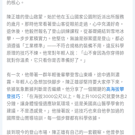
的核心。
陳正雄的登山啟蒙，始於他在玉山國家公園附近派出所服務
的歲月。那時他常看著登山客從眼前走過，心中充滿好奇。
退休後，他毅然報名了登山訓練課程，從基礎繩結到雪地冰
攀，一步步累積實力。他堅信，無論是辦案還是登山，都必
須遵循「工業標準」——不符合規格的裝備不用，違反科學
原理的技巧不練。他常對年輕人說：「山不會因為你穿得帥
就對你溫柔，它只看你是否準備好了。」
有一次，他帶著一群年輕後輩攀登雪山東峰，途中遇到濃
霧。年輕人心急想加快腳步，陳正雄卻堅持要大家停下來，
依據氣象數據判斷是否繼續。他分享了一個關鍵的
高海拔攀
登技巧
：「在海拔3000公尺以上，每上升100公尺就要休息2
分鐘，讓身體慢慢適應缺氧環境。這是美國高山醫學學會的
建議，不是憑感覺。」他接著說，這技巧也來自他參加過的
國際登山嚮導培訓，每一個步驟都有科學依據。
談到現今的登山市場，陳正雄有自己的一套觀察。他曾參加