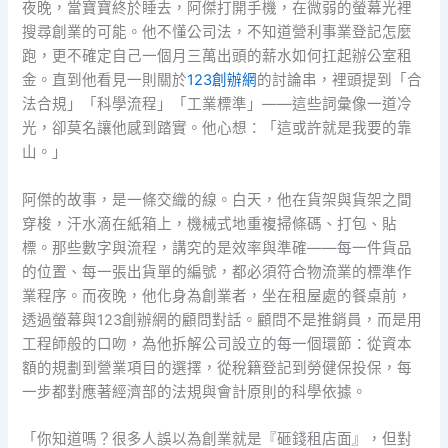
夜晚，當寶寶終於睡去，阿傑打開手機，在微弱的螢幕光裡
搜尋創業的可能。他不懂公司法，不知道營利事業登記怎麼
跑，更不確定自己一個月三萬出頭的薪水如何扛起辦公室租
金。直到他看見一則關於
123創辦網
的討論串，裡頭提到「合
法合規」「科學流程」「工業標準」——這些詞彙像一道冷
光，卻莫名讓他感到踏實。他心想：「這或許就是我要的靠
山。」
阿傑的故事，是一條交織的線。白天，他在貨架與貨架之間
穿梭，汗水滴在紙箱上，機械式地重複掃條碼、打包、貼
標。那些數字與流程，講究的是效率與準確——每一件貨品
的位置、每一張出貨單的編號，都必須符合物流業的標準作
業程序。而夜晚，他化身為創業者，坐在租屋處的餐桌前，
透過螢幕與123創辦網的顧問對話。顧問不是推銷員，而是用
工程師般的口吻，為他拆解公司設立的每一個環節：從資本
額的規劃到營業項目的選擇，從稅籍登記到勞健保投保，每
一步都對應著經濟部的法規與會計原則的科學依據。
「你知道嗎？很多人誤以為創業就是『砸錢租店面』，但對