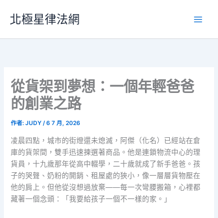
跳
北極星律法網
至
主
要
內
容
從貨架到夢想：一個年輕爸爸
的創業之路
作者:
JUDY
/
6 7 月, 2026
凌晨四點，城市的街燈還未熄滅，阿傑（化名）已經站在倉
庫的貨架間，雙手迅速揀選著商品。他是連鎖物流中心的理
貨員，十九歲那年從高中輟學，二十歲就成了新手爸爸。孩
子的哭聲、奶粉的開銷、租屋處的狹小，像一層層貨物壓在
他的肩上。但他從沒想過放棄——每一次彎腰搬箱，心裡都
藏著一個念頭：「我要給孩子一個不一樣的家。」