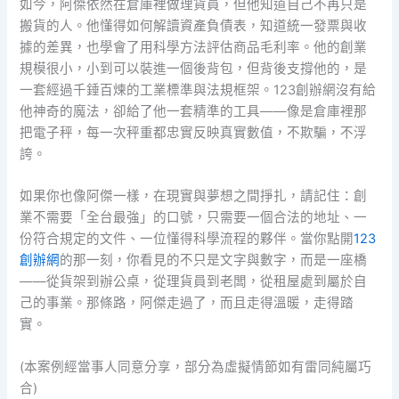
如今，阿傑依然在倉庫裡做理貨員，但他知道自己不再只是
搬貨的人。他懂得如何解讀資產負債表，知道統一發票與收
據的差異，也學會了用科學方法評估商品毛利率。他的創業
規模很小，小到可以裝進一個後背包，但背後支撐他的，是
一套經過千錘百煉的工業標準與法規框架。123創辦網沒有給
他神奇的魔法，卻給了他一套精準的工具——像是倉庫裡那
把電子秤，每一次秤重都忠實反映真實數值，不欺騙，不浮
誇。
如果你也像阿傑一樣，在現實與夢想之間掙扎，請記住：創
業不需要「全台最強」的口號，只需要一個合法的地址、一
份符合規定的文件、一位懂得科學流程的夥伴。當你點開
123
創辦網
的那一刻，你看見的不只是文字與數字，而是一座橋
——從貨架到辦公桌，從理貨員到老闆，從租屋處到屬於自
己的事業。那條路，阿傑走過了，而且走得溫暖，走得踏
實。
(本案例經當事人同意分享，部分為虛擬情節如有雷同純屬巧
合)