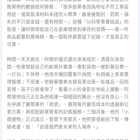
敗案例的數據給阿傑看：「很多創業者因為地址不符工業區
用途，或是裝潢材料未達防火標準，最後被駁回、罰款，損
失的不只是金錢，還有時間。」這種「以科學事實說話」的
態度，讓阿傑想起自己在倉庫裡核對庫存的習慣——每一件
商品都要對應條碼，每一個程序都要留下紀錄，才是真正的
可靠。
時間一天天過去，阿傑的儀式感也漸漸成形。清晨在貨架
間，他會想起自己的創業計畫書，像對貨物一樣對著目標一
一打勾；午休時，他用手機回覆客戶詢問，利用線上表單整
理報價；下班後，他騎著機車去郵局寄出第一批樣品，回到
家裡，孩子已經會爬了，看著小小的身影在地板上挪動，阿
傑覺得自己正在為他搭建一個穩固的舞台。他沒有貪心，只
先申請了最簡單的「商號」，選用每月最低成本的虛擬辦公
室方案，再搭配創業管家的記帳服務。三個月後，他的「小
傑選物」正式成立，營登下來那天，他把那張紙拍了照，傳
給老婆，說：「這是我們家未來的入場券。」