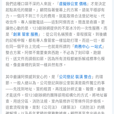
我們這種口袋不深的人來說，『
虛擬辦公室 價格
』才是決定
起點高低的關鍵。」顧問指著螢幕上的方案，語氣平穩卻有
力。一個月不到三千元的費用，就能取得合法登記地址、代
收信件、專人接聽電話——這對阿傑而言，簡直是奇蹟。更
讓他心動的是，123創辦網提供的不是冰冷的一次性服務，而
是「
創業 管家 服務
」：從公司名稱預查、章程撰寫，到後續
的記帳申報，都有專人像管家一樣協助打理。而這一切，都
在同一個平台上完成——也就是所謂的「
商務中心 一站式
」
整合方案。阿傑不需要東奔西跑，不必為了刻印章、跑銀
行、送文件而請假扣薪，因為所有流程都被拆解成標準化模
組，像倉庫裡的貨架一樣井然有序。
其中最讓阿傑感到安心的，是「
公司登記 裝潢 整合
」的環
節。一般人總以為，公司登記與辦公室裝潢是兩件獨立的事
——先找到地址、簽約租賃，再找設計師丈量、報價，最後
才能送件。但123創辦網的團隊卻用結構化的方式，將地址審
查、用途分區、消防法規、室內裝修許可等條件同步檢核。
這套流程背後，是對《公司法》《建築法》《消防法》的精
確解讀，以及長年累積的實務數據庫。顧問甚至拿出過去失