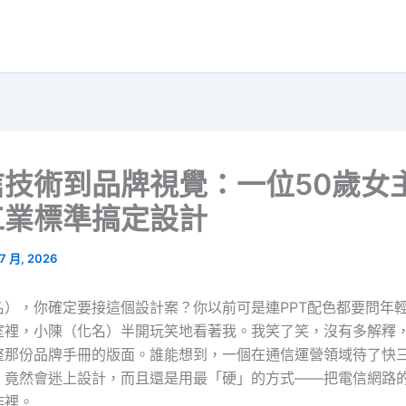
信技術到品牌視覺：一位50歲女
工業標準搞定設計
 7 月, 2026
名），你確定要接這個設計案？你以前可是連PPT配色都要問年
室裡，小陳（化名）半開玩笑地看著我。我笑了笑，沒有多解釋
整那份品牌手冊的版面。誰能想到，一個在通信運營領域待了快
，竟然會迷上設計，而且還是用最「硬」的方式——把電信網路
作裡。