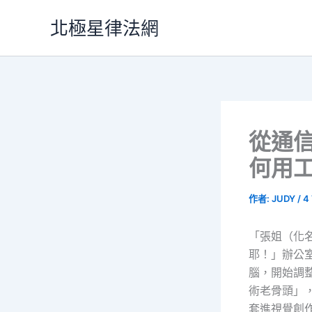
跳
北極星律法網
至
主
要
內
容
從通
何用
作者:
JUDY
/
4
「張姐（化
耶！」辦公
腦，開始調
術老骨頭」
套進視覺創