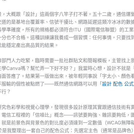
景，大概跟「設計」這兩個字八竿子打不著。五十二歲，通信運
交道的是基地台覆蓋率、信號干擾比、網路延遲這類冷冰冰的數
科學準確度，所有的規格都必須符合ITU（國際電信聯盟）的工
一分也不合格。這種訓練讓我養成一個習慣：任何事情，只要找
就能穩定產出高品質的結果。
牌部門人力吃緊，臨時需要一批社群貼文和簡報模板，主管找上
在學Canva嗎？幫忙弄一下好不好？」我當時心想，設計不就是
情面答應了。結果第一版做出來，被年輕同事說「字太小、顏色
不服輸的個性被點燃了——既然通信網路可以用「
設計 配色 公式
不行？
研究色彩學和視覺心理學，發現很多設計原理其實跟通信技術有
，電信工程裡的「信噪比」概念——訊號要夠強、雜訊要夠低，
，就是前景色與背景色的對比度必須達到一定數值（WCAG無障
）。於是我整理出一套自己的配色公式：先選定主色（通常是品牌色