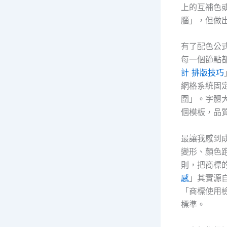
上的互補色
腦」，但做
有了配色公
每一個節點
計 排版技巧
網格系統固
圍」。字體大
個模板，品
最讓我感到
變形、顏色跑
則，把商標
感
」其實源
「商標使用
標準。