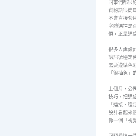
同事們都很
實秘訣很簡
不會直接套
字體選擇是
慣，正是通
很多人說設
讓訊號穩定傳
需要遵循色
「很抽象」
上個月，公
技巧，把通
「連接、穩
設計看起來
像一個「視
回頭看這一