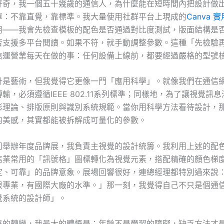
好奇，我一個五十幾歲的通信人，為什麼能在短時間內把設計做
單：不靠直覺，靠標準。我大量使用社群平台上現成的
Canva 
用——我會先檢查模板的配色是否通過對比度測試，版面結構是
否支援多平台閱讀。如果不符，就手動調整參數。這種「先檢驗
信運營業每天在做的事：任何設備上線前，都要經過嚴格的型號
計是藝術，但我覺得它更像一門「應用科學」。就像我們在通信
輸，必須遵循IEEE 802.11系列標準；同樣地，為了讓視覺訊
彩理論、排版原則與識別系統規範。當你用科學方法看待設計，
的美感，其實都能被拆解成可量化的參數。
司舉辦年度品牌展，我負責主視覺的設計統籌。我利用上述的配
信業常用的「訊號格」圖標轉化為視覺元素，搭配精確的顏色梯
定、可靠」的品牌意象。展場回響很好，連總經理都特別過來說
很專業，有國際大廠的水準。」那一刻，我覺得自己不只是個通
覺系統的設計師」。
路的轉變，我最大的體悟是：年齡不是學習的障礙，缺乏方法才