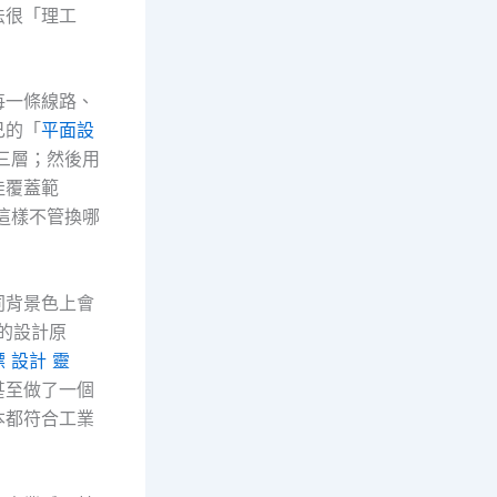
法很「理工
每一條線路、
己的「
平面設
三層；然後用
佳覆蓋範
，這樣不管換哪
同背景色上會
誌的設計原
 設計 靈
甚至做了一個
本都符合工業