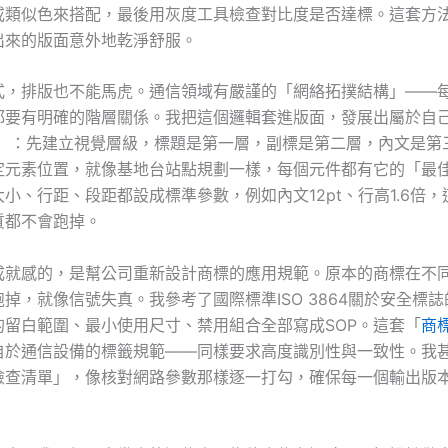
或類似色來搭配，最後用灰度工具檢查對比度是否達標。這套方
出來的版面意外地乾淨舒服。
式，排版也不能馬虎。通信領域有嚴謹的「網絡拓撲結構」——
都要有明確的階層關係。我把這個邏輯套進版面，發展出屬於自
」：先建立視覺層級，標題是第一層，副標是第二層，內文是第
定元素位置，就像基地台站點規劃一樣，每個元件都有它的「最
小、行距、段距都設成標準參數，例如內文12pt、行高1.6倍
質都不會跑掉。
成就感的，是幫公司重新設計商標的應用規範。原本的商標在不
掉，就像信號失真。我參考了國際標準ISO 3864關於安全標
的留白範圍、最小使用尺寸、禁用組合全部寫成SOP。這套「
商標
自於通信設備的標籤規範——同樣要求高度識別性與一致性。我
檢查清單」，像核對網路參數那樣逐一打勾，確保每一個輸出版