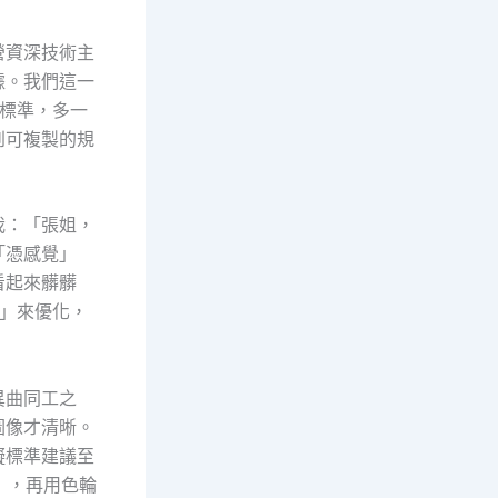
營資深技術主
據。我們這一
業標準，多一
到可複製的規
我：「張姐，
「憑感覺」
看起來髒髒
」來優化，
異曲同工之
圖像才清晰。
礙標準建議至
），再用色輪