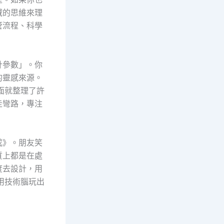
域的思維來理
管流程、科學
計參數」。你
的靈感來源。
面就整理了許
走彎路，專注
成》。朋友笑
質上都是在處
度去設計，用
用技術腦玩出