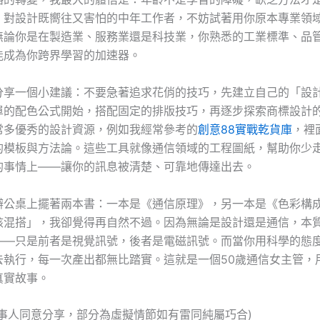
，對設計既嚮往又害怕的中年工作者，不妨試著用你原本專業領
無論你是在製造業、服務業還是科技業，你熟悉的工業標準、品
能成為你跨界學習的加速器。
分享一個小建議：不要急著追求花俏的技巧，先建立自己的「設
單的配色公式開始，搭配固定的排版技巧，再逐步探索商標設計
常多優秀的設計資源，例如我經常參考的
創意88實戰乾貨庫
，裡
的模板與方法論。這些工具就像通信領域的工程圖紙，幫助你少
的事情上——讓你的訊息被清楚、可靠地傳達出去。
辦公桌上擺著兩本書：一本是《通信原理》，另一本是《色彩構
核混搭」，我卻覺得再自然不過。因為無論是設計還是通信，本
——只是前者是視覺訊號，後者是電磁訊號。而當你用科學的態
去執行，每一次產出都無比踏實。這就是一個50歲通信女主管，
真實故事。
當事人同意分享，部分為虛擬情節如有雷同純屬巧合)