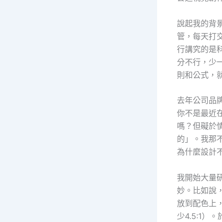
說起我的背
管，每天打
行講究的是
分不行，少
則和公式，
去年公司品
你不是最近
嗎？但礙於
的」。我那
為什麼設計
我開始大量
妙。比如說
放到配色上
少4.5:1