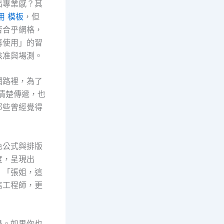
出專業感？其
實用 模板
，但
否合乎網格，
再使用」的習
核准與場測。
網路裡，為了
息清楚傳遞，也
那些曾經覺得
色公式與排版
度，呈現出
：「張姐，這
信工程師，更
是。如果你也