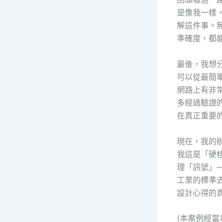
是像我一樣
解這件事。
準確度，都
最後，我想
可以從最簡
網路上有非
多經過驗證
在真正重要
現在，我的
我這是「硬
理「訊號」
工業的標準
設計心得的
(本案例經