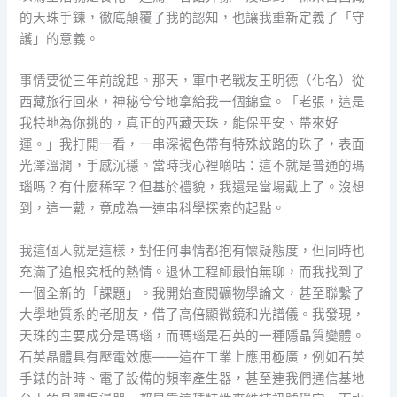
的天珠手鍊，徹底顛覆了我的認知，也讓我重新定義了「守
護」的意義。
事情要從三年前說起。那天，軍中老戰友王明德（化名）從
西藏旅行回來，神秘兮兮地拿給我一個錦盒。「老張，這是
我特地為你挑的，真正的西藏天珠，能保平安、帶來好
運。」我打開一看，一串深褐色帶有特殊紋路的珠子，表面
光澤溫潤，手感沉穩。當時我心裡嘀咕：這不就是普通的瑪
瑙嗎？有什麼稀罕？但基於禮貌，我還是當場戴上了。沒想
到，這一戴，竟成為一連串科學探索的起點。
我這個人就是這樣，對任何事情都抱有懷疑態度，但同時也
充滿了追根究柢的熱情。退休工程師最怕無聊，而我找到了
一個全新的「課題」。我開始查閱礦物學論文，甚至聯繫了
大學地質系的老朋友，借了高倍顯微鏡和光譜儀。我發現，
天珠的主要成分是瑪瑙，而瑪瑙是石英的一種隱晶質變體。
石英晶體具有壓電效應——這在工業上應用極廣，例如石英
手錶的計時、電子設備的頻率產生器，甚至連我們通信基地