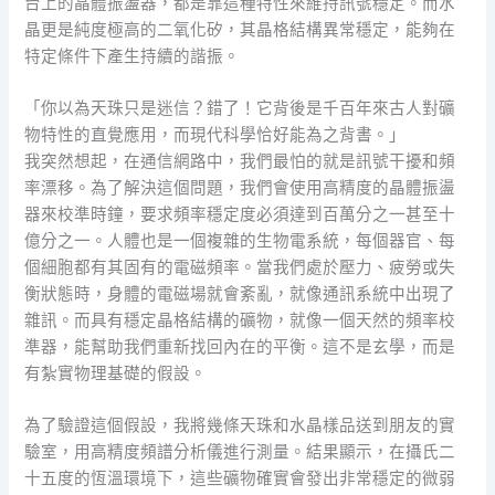
台上的晶體振盪器，都是靠這種特性來維持訊號穩定。而水
晶更是純度極高的二氧化矽，其晶格結構異常穩定，能夠在
特定條件下產生持續的諧振。
「你以為天珠只是迷信？錯了！它背後是千百年來古人對礦
物特性的直覺應用，而現代科學恰好能為之背書。」
我突然想起，在通信網路中，我們最怕的就是訊號干擾和頻
率漂移。為了解決這個問題，我們會使用高精度的晶體振盪
器來校準時鐘，要求頻率穩定度必須達到百萬分之一甚至十
億分之一。人體也是一個複雜的生物電系統，每個器官、每
個細胞都有其固有的電磁頻率。當我們處於壓力、疲勞或失
衡狀態時，身體的電磁場就會紊亂，就像通訊系統中出現了
雜訊。而具有穩定晶格結構的礦物，就像一個天然的頻率校
準器，能幫助我們重新找回內在的平衡。這不是玄學，而是
有紮實物理基礎的假設。
為了驗證這個假設，我將幾條天珠和水晶樣品送到朋友的實
驗室，用高精度頻譜分析儀進行測量。結果顯示，在攝氏二
十五度的恆溫環境下，這些礦物確實會發出非常穩定的微弱