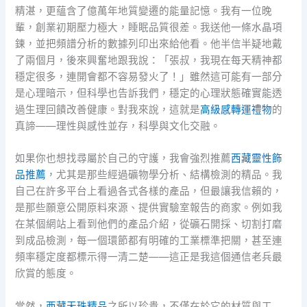
精湛，更蘊含了億萬年地質變遷的能量記憶。我有一位晚
輩，創業初期壓力極大，睡眠品質很差。我送他一條水晶項
鍊，並把頻譜分析的數據列印出來給他看。他半信半疑地戴
了兩個月，後來興奮地跟我說：「張叔，我現在每天精神都
穩定很多，連開會都不容易發火了！」雖然這可能有一部分
是心理暗示，但科學也告訴我們，穩定的心理狀態確實能透
過生理回饋改善健康。對我來說，這就是
高級感轉運禮物
的
真諦——理性與感性並存，科學與文化交融。
如果你也想找尋屬於自己的守護，我會強烈推薦
西藏靈性飾
品推薦
，尤其是那些經過礦物學分析、結構檢測的精品。我
自己在許多平台上看過各式各樣的產品，但最讓我信賴的，
是那些願意公開原料來源、提供實驗室報告的商家。例如我
在某個網站上看到他們的產品介紹，從礦石開採、切割打磨
到成品檢測，每一個環節都有明確的工業標準把關，甚至連
頻率穩定度都標示得一清二楚——這正是我這個通信老兵最
欣賞的態度。
當然，
西藏天珠精品
之所以珍貴，不僅在於它的材質與工