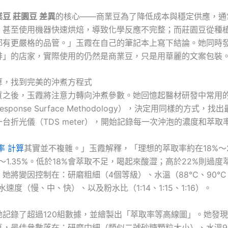
業豆 莊園豆 差異
的核心——商業豆為了降低成本與穩定供應，通
，甚至使用機器快速烘焙，導致化學反應不完整；而莊園豆從種
都有更嚴格的品管。」玉霞在自己的筆記本上寫下結論。她同時
啡」的店家，實際使用的仍然是商業豆，只是用華麗的文案包裝
算，找到完美的沖煮方程式
質之後，玉霞將注意力轉向沖煮參數。她回憶起醫材研發中常用
sponse Surface Methodology），決定用同樣的方式，
台折光儀（TDS meter），開始記錄每一次沖泡的濃度和萃取
率 計算
其實並不複雜。」玉霞解釋，「理想的萃取率約在18%～
5%～1.35%。低於18%會萃取不足，喝起來酸澀；高於22%則過
她將變因控制在：研磨粗細（4個等級）、水溫（88°C、90°C、
水速度（慢、中、快）、以及粉水比（1:14、1:15、1:16）。
她記錄了超過120組數據，並繪製出「萃取率等高線圖」。她發
豆，最佳參數落在：研磨中細（類似二號砂糖顆粒大小）、水溫90