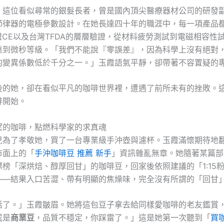
，這位看似尋常的銀髮長者，曾是國內頂尖醫療器材公司的研發
節律器的電極參數設計。在她長達四十年的職涯中，每一項產品
盟CE以及台灣TFDA的層層驗證，從材料疲勞測試到電磁相容性
達到微秒等級。「我們不能說『零誤差』，因為科學上沒有絕對
的變異係數低於千分之一。」玉霞語氣平靜，卻帶著不容置疑的
後的她，卻在看似平凡的咖啡世界裡，遭遇了前所未有的挫敗。
啡開始。
望的咖啡，點燃科學家的求真魂
兒為了孝敬她，買了一台專業級手沖壺與濾杯。玉霞滿懷期待地
市面上的「
手沖咖啡豆 推薦 新手
」資訊雜亂無章。她隨著某篇部
榜「深烘焙、醇厚回甘」的咖啡豆，回家後依照建議的「1:15粉
——結果入口苦澀、帶有明顯的焦燥味，完全沒有所謂的「回甘
話了。」玉霞皺眉。她將這包豆子拿去給同樣愛咖啡的老友鑑賞
成是
商業豆
，品質不穩定，你踩雷了。」這是她第一次聽到「
買