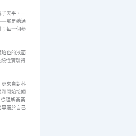
電子天平、一
——那是她過
射；每一個參
琥珀色的液面
系統性實驗得
，更來自對科
是剛開始接觸
，從理解
商業
出專屬於自己