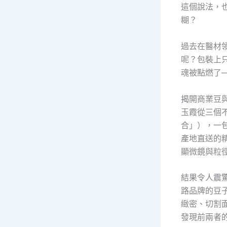
這個說法，
糊？
過去在醫材
呢？包裝上
魂被點燃了
揭開商業豆
玉霞從三個
合」），一
產地直送的
顯微鏡與粒
結果令人震
路品牌的豆
緻密、切割面
發現前兩者