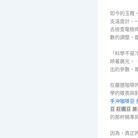
如今的玉霞
支溫度計、
去檢查電極
數的調整，
「科學不是
映著晨光，
出的參數，
在嚴選咖啡
學的敬畏與
手沖咖啡豆 
豆 莊園豆 差
的那杯精準
因為，真正