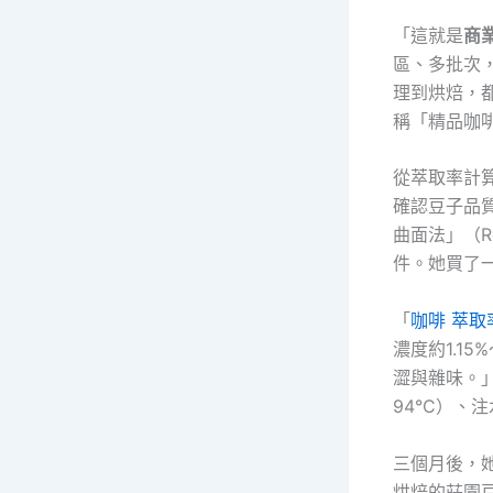
「這就是
商
區、多批次
理到烘焙，
稱「精品咖
從萃取率計
確認豆子品
曲面法」（Re
件。她買了一
「
咖啡 萃取
濃度約1.1
澀與雜味。」
94°C）、注
三個月後，
烘焙的莊園