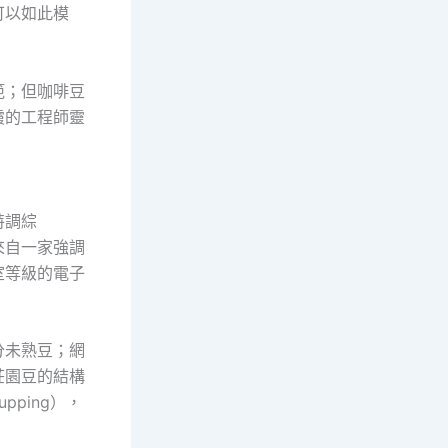
可以如此模
範；但咖啡豆
霞的工程師靈
特調綜
來自一家強調
室等級的電子
分未熟豆；網
莊園豆的結構
ping），