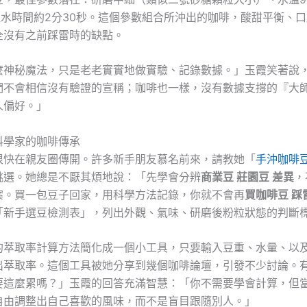
總注水時間約2分30秒。這個參數組合所沖出的咖啡，酸甜平衡、
全沒有之前踩雷時的缺點。
麼神秘魔法，只是老老實實地做實驗、記錄數據。」玉霞笑著說
們不會相信沒有驗證的宣稱；咖啡也一樣，沒有數據支撐的『大
人偏好。」
科學家的咖啡傳承
很快在親友圈傳開。許多新手朋友慕名前來，請教她「
手沖咖啡豆
挑選。她總是不厭其煩地說：「先學會分辨
商業豆 莊園豆 差異
，
案。買一包豆子回家，用科學方法記錄，你就不會再
買咖啡豆 踩
「新手選豆檢測表」，列出外觀、氣味、研磨後粉粒狀態的判斷
的萃取率計算方法簡化成一個小工具，只要輸入豆重、水量、以及
出萃取率。這個工具被她分享到幾個咖啡論壇，引發不少討論。
要這麼累嗎？」玉霞的回答充滿智慧：「你不需要學會計算，但
自由調整出自己喜歡的風味，而不是盲目跟隨別人。」