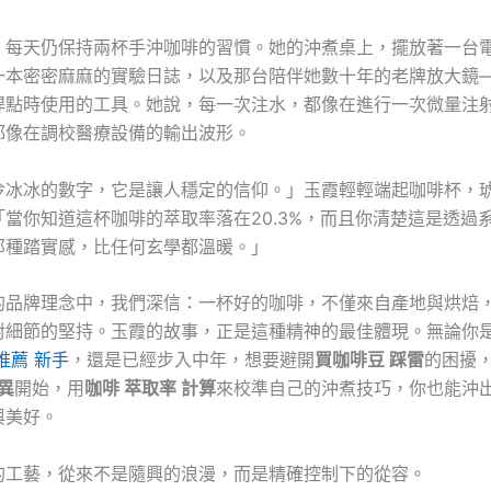
，每天仍保持兩杯手沖咖啡的習慣。她的沖煮桌上，擺放著一台
一本密密麻麻的實驗日誌，以及那台陪伴她數十年的老牌放大鏡
焊點時使用的工具。她說，每一次注水，都像在進行一次微量注
都像在調校醫療設備的輸出波形。
冷冰冰的數字，它是讓人穩定的信仰。」玉霞輕輕端起咖啡杯，
「當你知道這杯咖啡的萃取率落在20.3%，而且你清楚這是透過
那種踏實感，比任何玄學都溫暖。」
的品牌理念中，我們深信：一杯好的咖啡，不僅來自產地與烘焙
對細節的堅持。玉霞的故事，正是這種精神的最佳體現。無論你
推薦 新手
，還是已經步入中年，想要避開
買咖啡豆 踩雷
的困擾
異
開始，用
咖啡 萃取率 計算
來校準自己的沖煮技巧，你也能沖
與美好。
的工藝，從來不是隨興的浪漫，而是精確控制下的從容。