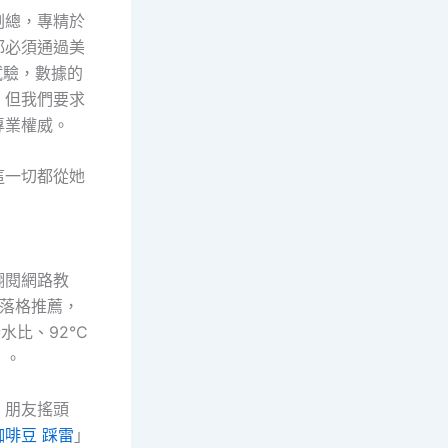
副總，專精於
都必須通過美
試驗，數據的
，但我們要求
專業權威。
這一切都從她
翻閱網路教
落格推薦，
水比、92°C
」。
，朋友搖頭
咖啡豆 踩雷
」