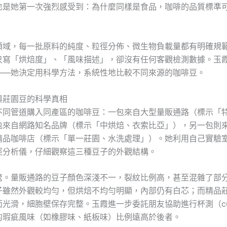
也是她第一次強烈感受到：為什麼同樣是食品，咖啡的品質標準
領域，每一批原料的純度、粒徑分佈、微生物負載量都有明確規
只寫「烘焙度」、「風味描述」，卻沒有任何客觀檢測數據。玉
——她決定用科學方法，系統性地比較不同來源的咖啡豆。
與莊園豆的科學真相
不同管道購入同產區的咖啡豆：一包來自大型量販通路（標示「
包來自網路知名品牌（標示「中烘焙、衣索比亞」），另一包則
精品咖啡店（標示「單一莊園、水洗處理」）。她利用自己實驗
徑分析儀，仔細觀察這三種豆子的外觀結構。
驚。量販通路的豆子顏色深淺不一，裂紋比例高，甚至混雜了部
子雖然外觀較均勻，但烘焙不均勻明顯，內部仍有白芯；而精品
光滑，細胞壁保存完整。玉霞進一步委託朋友協助進行杯測（cup
的瑕疵風味（如橡膠味、紙板味）比例遠高於後者。