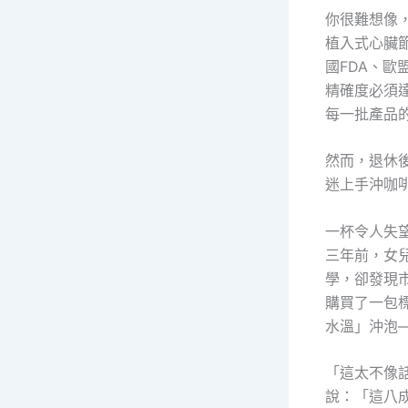
你很難想像
植入式心臟
國FDA、歐
精確度必須
每一批產品
然而，退休
迷上手沖咖
一杯令人失
三年前，女
學，卻發現
購買了一包標
水溫」沖泡
「這太不像
說：「這八