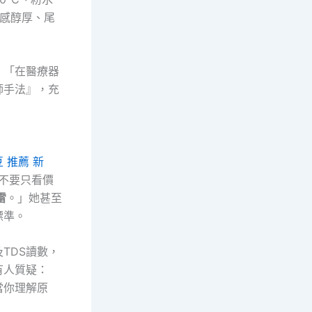
口感醇厚、尾
，「在醫療器
師手法』，充
 推薦 新
不要只看價
雷
。」她甚至
標準。
TDS讀數，
有人質疑：
當你理解原