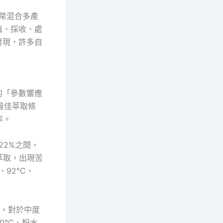
常混合多產
植、採收、處
發現，許多自
。
的「參數響應
找出最佳萃取條
率。
22%之間，
度萃取，出現苦
92°C、
現，對於中度
°C、粉水