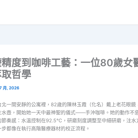
療精度到咖啡工藝：一位80歲女
萃取哲學
 7 月, 2026
台北一間安靜的公寓裡，82歲的陳林玉霞（化名）戴上老花眼鏡
注水壺，開始她一天中最神聖的儀式——手沖咖啡。她的動作不
節奏感：水溫控制在92.5°C，研磨刻度調整至中細研磨，注
一步都像在執行高階醫療器材的校正流程。