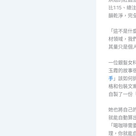
比1:15、
韻乾淨，完
「這不是什
材領域，我
其量只是個
一位銀髮女
玉霞的故事
手
」該如何
格和包裝文
自製了一份
她也將自己
就能自動算
「喝咖啡需
理，你就能