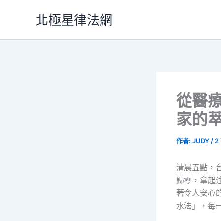
跳
北極星律法網
至
主
要
內
容
從醫
家的
作者:
JUDY
/
2
清晨五點，
歸零，拿起
著令人安心的
水法」，每