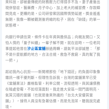
來科技，卻被最傳統的財務壓力打得措手不及。妻子產後出
現併發症，醫藥費、月子中心、加上老大的補習費，存款瞬
間見底。更糟的是，公司研發案因國際情勢延遲，獎金遙遙
無期。我像一顆被觀測後坍縮的粒子，困在「缺錢」的單一
狀態裡。
向銀行申請信貸，條件卡在年資與擔保品；向親友開口，又
怕人情的「量子糾纏」一輩子解不開。就在這時，一位老同
事提起他曾在
汐止區當舖
辦過周轉，語氣平淡卻誠懇：「那
不是什麼骯髒的地方，合法合規，救急不救窮，真的幫了我
一把。」
起初我內心抗拒——新聞裡那些「地下錢莊」的負面印象像
雜訊一樣干擾判斷。但理性告訴我，台灣的當舖業早已受
《當舖業法》嚴格監管，利率公開、流程透明，與其讓債務
在暗處發霉，不如坦蕩面對。我走進大安區一間門面明亮、
氣質沉穩的當舖（也就是後來熟識的「台北大安優質當
舖」），接待人員沒有急著估價，而是先泡茶，聽我說完處
境。