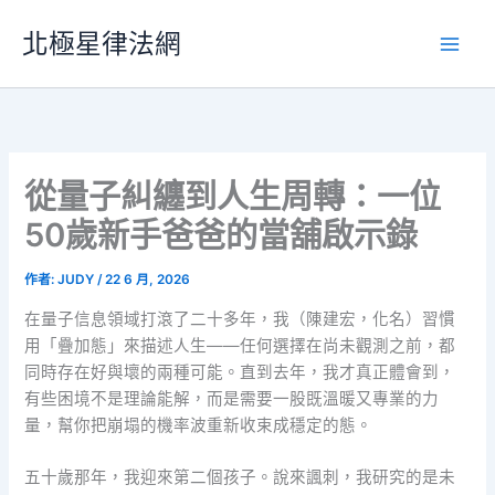
跳
北極星律法網
至
主
要
內
容
從量子糾纏到人生周轉：一位
50歲新手爸爸的當舖啟示錄
作者:
JUDY
/
22 6 月, 2026
在量子信息領域打滾了二十多年，我（陳建宏，化名）習慣
用「疊加態」來描述人生——任何選擇在尚未觀測之前，都
同時存在好與壞的兩種可能。直到去年，我才真正體會到，
有些困境不是理論能解，而是需要一股既溫暖又專業的力
量，幫你把崩塌的機率波重新收束成穩定的態。
五十歲那年，我迎來第二個孩子。說來諷刺，我研究的是未