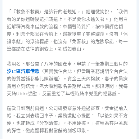
「『救急不救窮』是這行的老規矩，」經理微笑說，「我們
看的是你週轉後能把錢還上，不是要你永遠欠著。」他用白
話解釋汽機車借款的流程：車輛暫時質押，按市價評估額
度，利息全部寫在合約上，還款後車子完整歸還。沒有「保
證拿錢」的浮誇標語，也沒有「免審核」的危險承諾，每一
筆都踏在法律的鋼索上，卻穩如泰山。
我用名下那台開了八年的國產車，申請了一筆為期三個月的
汐止區汽車借款
（其實我住台北，但當時業務說明全台合法
的優質當舖都能比照辦理）。資金三天內撥款，妻子的醫療
費用立刻結清，老大順利報名暑期程式營。那段時間，我每
天騎Ubike通勤，反而重拾了年輕時騎車兜風的輕鬆感。
還款日到期前兩週，公司研發案意外通過審查，獎金提前入
帳。我立刻去贖回車子，業務還貼心提醒：「以後如果不方
便，也能轉成『分期清償』，不用硬撐。」這種為客戶著想
的彈性，徹底翻轉我對當舖的刻板印象。