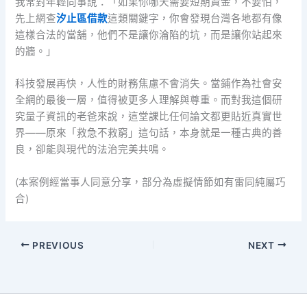
我常對年輕同事說：「如果你哪天需要短期資金，不要怕，
先上網查
汐止區借款
這類關鍵字，你會發現台灣各地都有像
這樣合法的當舖，他們不是讓你淪陷的坑，而是讓你站起來
的牆。」
科技發展再快，人性的財務焦慮不會消失。當鋪作為社會安
全網的最後一層，值得被更多人理解與尊重。而對我這個研
究量子資訊的老爸來說，這堂課比任何論文都更貼近真實世
界——原來「救急不救窮」這句話，本身就是一種古典的善
良，卻能與現代的法治完美共鳴。
(本案例經當事人同意分享，部分為虛擬情節如有雷同純屬巧
合)
PREVIOUS
NEXT