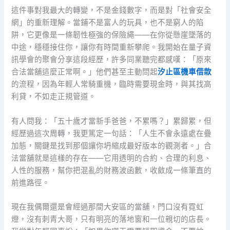
這件事對我最大的轉變，不是金錢數字，而是對「社會安全
網」的重新理解。當鋪不是富人的玩具，也不是窮人的陷
阱，它更像是一條韌性極強的保險繩——在你從懸崖墜落的
中途，穩穩接住你，讓你有時間重新攀爬。我開始在量子資
訊學會的聚會分享這段經歷，許多同業聽完都感嘆：「原來
合法當舖這麼正常啊。」他們甚至主動問起
汐止區機車借款
的流程，因為年輕人常騎重機，臨時需要現金時，與其找高
利貸，不如走正規管道。
有人問我：「五十歲才當新手爸爸，不累嗎？」累歸累，但
經歷過這次周轉，我更篤定一句話：「人生不會永遠處在疊
加態，關鍵是找到那個讓你坍縮成最好版本的觀測者。」合
法當舖就是這樣的存在——它用透明的合約、合理的利息、
人性的服務，幫你把混亂的財務波函數，收斂成一條筆直的
前進路徑。
現在我偶爾還是會經過那間大安區的當舖，門口沒有霓虹
燈，沒有刺青大哥，只有明亮的落地窗和一位親切的店長。