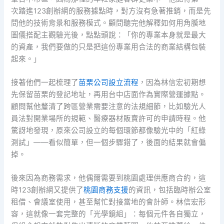
次踏進123創辦網的服務據點時，對方沒有急著推銷，而是先
問他的技術背景和服務模式。顧問聽完他解釋如何用角膜地
圖儀搭配主觀驗光後，點點頭說：「你的專業本身就是最大
的資產，我們要做的只是把這份專業用合法的商業結構包裝
起來。」
接著他們一起梳理了
苗栗公司設立流程
，因為林信宏初期想
先保留苗栗的登記地址，再用台中店面作為實際營運據點。
顧問幫他釐清了跨區營業需要注意的法規細節，比如驗光人
員法對開業場所的規範、醫療器材販賣許可的申請時程。他
驚訝地發現，原來公司設立的每個環節都像驗光中的「紅綠
測試」——看似簡單，但一個步驟錯了，後面的結果就會偏
掉。
後來因為商務需求，他偶爾需要到桃園處理供應商合約，這
時123創辦網又提供了
桃園商務支援
的資訊，包括臨時辦公室
租借、會議室使用，甚至幫忙對接當地的會計師。林信宏形
容，這就像一套完整的「光學鏡組」：每個元件各自獨立，