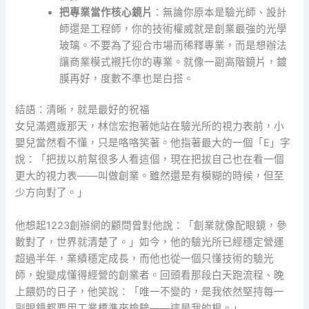
把專業當作核心鏡片
：無論你原本是驗光師、設計
師還是工程師，你的技術權威就是創業最強的光學
玻璃。不要為了迎合市場而稀釋專業，而是想辦法
讓商業模式襯托你的專業。就像一副高階鏡片，鍍
膜再好，度數不準也是白搭。
結語：清晰，就是最好的祝福
女兒滿週歲那天，林信宏抱著她站在驗光所的視力表前，小
嬰兒當然看不懂，只是咯咯笑著。他指著最大的一個「E」字
說：「把拔以前幫很多人看這個，現在把拔自己也在看一個
更大的視力表——叫做創業。雖然還是有模糊的時候，但至
少方向對了。」
他想起1223創辦網的顧問曾對他說：「創業就像配眼鏡，參
數對了，世界就清楚了。」如今，他的驗光所已經穩定營運
超過半年，業績穩定成長，而他也從一個只懂技術的驗光
師，蛻變成懂得經營的創業者。回頭看那段白天跑流程、晚
上餵奶的日子，他笑說：「唯一不變的，是我依然堅持每一
副眼鏡都要用工業標準來檢驗——這是我的根。」