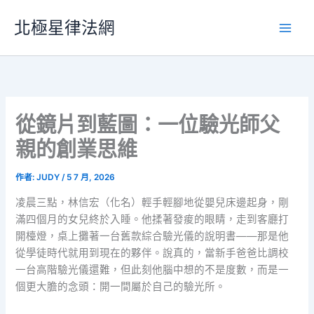
跳
北極星律法網
至
主
要
內
容
從鏡片到藍圖：一位驗光師父
親的創業思維
作者:
JUDY
/
5 7 月, 2026
凌晨三點，林信宏（化名）輕手輕腳地從嬰兒床邊起身，剛
滿四個月的女兒終於入睡。他揉著發痠的眼睛，走到客廳打
開檯燈，桌上攤著一台舊款綜合驗光儀的說明書——那是他
從學徒時代就用到現在的夥伴。說真的，當新手爸爸比調校
一台高階驗光儀還難，但此刻他腦中想的不是度數，而是一
個更大膽的念頭：開一間屬於自己的驗光所。