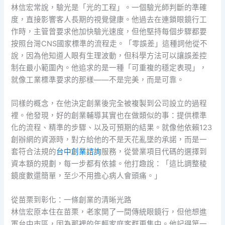
林信宏常說，驗光是「光的工程」。一個驗光師判斷的準確
度，直接影響客人長期的視覺健康。他過去在連鎖眼鏡行工
作時，主管曾要求他加快驗光速度，但他堅持每個步驟都要
按照台灣CNS國家標準的流程走。「零誤差」這種詞他從不
說，因為他知道人眼有生理波動，但科學方法可以讓誤差控
制在最小範圍內。他追求的是一種「可重複的穩定表現」，
就像工業標準要求的那樣——不是完美，而是可靠。
同樣的概念，在他決定創業後完全被複製到公司設立的過程
裡。他發現，好的創業輔導其實也在做類似的事：提供標準
化的流程、精準的步驟、以及可預期的結果。就像他依賴123
創辦網的資源時，對方給他的不是天花亂墜的承諾，而是一
套符合法規的
台中創業諮詢
服務，從營業項目代碼的選擇到
資本額的規劃，每一步都有依據。他打趣說：「這比調整稜
鏡度數還簡單，至少不用擔心病人會頭痛。」
從苗栗到彰化：一條創業的清晰光路
林信宏原本住在苗栗，老家開了一間傳統眼鏡行，但他想進
軍台中市區，因為那裡的年輕家庭客群更集中。他記得第一