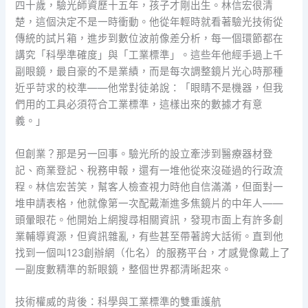
四十歲，驗光師資歷十五年，孩子才剛出生。林信宏很清
楚，這個決定不是一時衝動。他從年輕時就看著驗光技術從
傳統的試片箱，進步到數位波前像差分析，每一個環節都在
講究「科學準確度」與「工業標準」。這些年他經手過上千
副眼鏡，最自豪的不是業績，而是每次調整鏡片光心時那種
近乎苛求的校準——他常對徒弟說：「眼睛不是機器，但我
們用的工具必須符合工業標準，這樣出來的數據才有意
義。」
但創業？那是另一回事。驗光所的設立牽涉到醫療器材登
記、商業登記、稅務申報，還有一堆他從來沒碰過的行政流
程。林信宏苦笑，幫客人檢查視力時他自信滿滿，但面對一
堆申請表格，他就像第一次配戴漸進多焦鏡片的中年人——
頭暈眼花。他開始上網搜尋相關資訊，發現市面上有許多創
業輔導資源，但資訊雜亂，有些甚至帶著誇大話術。直到他
找到一個叫123創辦網（化名）的服務平台，才感覺像戴上了
一副度數精準的新眼鏡，整個世界都清晰起來。
技術權威的背後：科學與工業標準的雙重護航