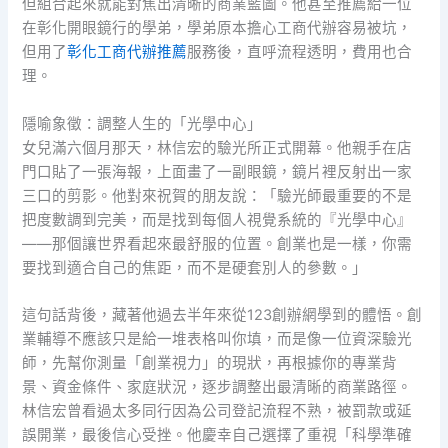
但組合起來就能對焦出清晰的商業藍圖。他甚至推薦給一位
在彰化開眼鏡行的學弟，學弟原本擔心工商代辦容易被坑，
但用了
彰化工商代辦推薦
服務後，直呼流程透明，費用也合
理。
隱喻象徵：調整人生的「光學中心」
女兒滿六個月那天，林信宏的驗光所正式開幕。他親手在店
門口貼了一張海報，上面畫了一副眼鏡，鏡片裡反射出一家
三口的剪影。他對來祝賀的朋友說：「驗光師最重要的不是
把度數調到完美，而是找到每個人視覺系統的『光學中心』
——那個讓世界看起來最舒服的位置。創業也是一樣，你需
要找到適合自己的焦距，而不是硬套別人的參數。」
這句話背後，藏著他過去半年來從123創辦網學到的體悟。創
業輔導不應該只是給一堆表格叫你填，而是像一位資深驗光
師，先幫你測量「創業視力」的現狀，再根據你的專業背
景、資金條件、家庭狀況，逐步調整出最清晰的商業路徑。
林信宏曾看過太多同行因為公司登記流程不熟，被罰款或延
誤開業，最後信心受挫。他慶幸自己選擇了重視「科學準確