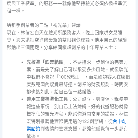
度與工業標準」的服務——就像他堅持驗光必須依循標準流
程一樣。
給新手創業者的三點「視光學」建議
現在，林信宏白天在驗光所服務客人，晚上回家哄女兒睡
覺，週末還抽空進修最新的雙眼視覺理論。他用自己的經驗
歸納出三個關鍵，分享給同樣想創業的中年專業人士：
先校準「誤差範圍」
：不要追求一步到位的完美方
案，而是先了解自己可以承受多少風險。就像驗光
中我們不會說「100%矯正」，而是確認客人在哪個
度數範圍內感覺最舒適。創業的財務規劃、時間安
排也該如此，給自己留一點緩衝。
善用工業標準化工具
：公司設立、勞健保、稅務申
報這些事情，別自己土法煉鋼。好的代辦服務就像
標準化的驗光流程，能幫你避開常見的錯誤。林信
宏特別推薦他實際使用過的123創辦網，從
台中創
業諮詢
到後續的營運支援，都讓他感覺每一步都有
依據。