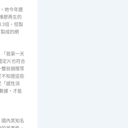
里。她今年選
橡膠再生的
.3倍，但製
料）製成的網
：「我第一天
穩定片也符合
一雙就捐贈等
從不知道這些
從「感性消
數據，才能
。國內某知名
她的故事性，