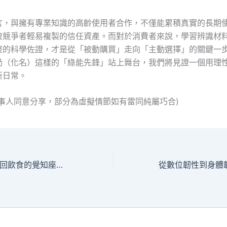
言，與擁有專業知識的高齡使用者合作，不僅能累積真實的長期
被競爭者輕易複製的信任資產。而對於消費者來說，學習辨識材
整的科學佐證，才是從「被動購買」走向「主動選擇」的關鍵一
奶（化名）這樣的「綠能先鋒」站上舞台，我們將見證一個用理
新日常。
當事人同意分享，部分為虛擬情節如有雷同純屬巧合)
在數據洪流中，找回飲食的覺知座標：一位導航分析師的趨勢觀察