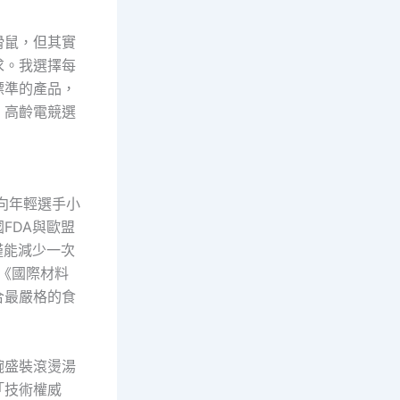
滑鼠，但其實
求。我選擇每
標準的產品，
：高齡電競選
向年輕選手小
FDA與歐盟
不僅能減少一次
《國際材料
合最嚴格的食
碗盛裝滾燙湯
「技術權威