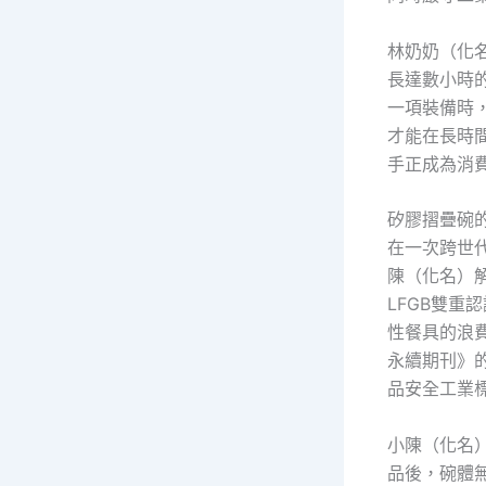
林奶奶（化
長達數小時
一項裝備時
才能在長時
手正成為消
矽膠摺疊碗
在一次跨世
陳（化名）
LFGB雙重
性餐具的浪
永續期刊》
品安全工業
小陳（化名
品後，碗體