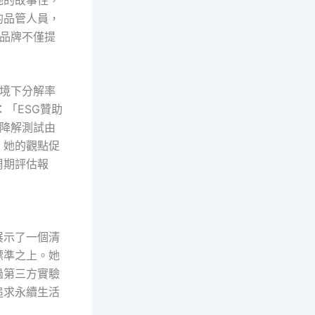
的品管人員，
品牌不僅提
境下分解率
：「ESG贊助
降解測試由
」她的觀點促
周期評估報
展示了一個清
標準之上。她
過第三方實驗
追求永續生活