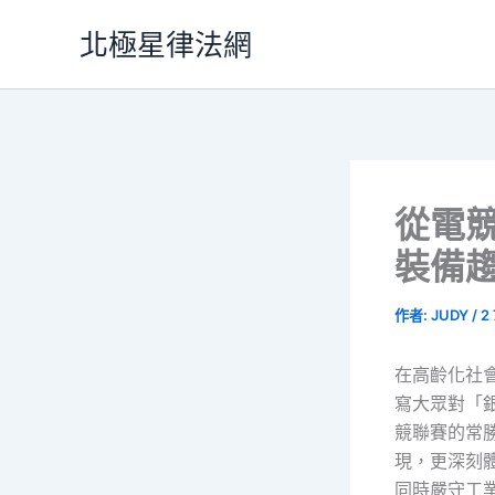
跳
北極星律法網
至
主
要
內
容
從電
裝備
作者:
JUDY
/
2
在高齡化社
寫大眾對「
競聯賽的常
現，更深刻
同時嚴守工