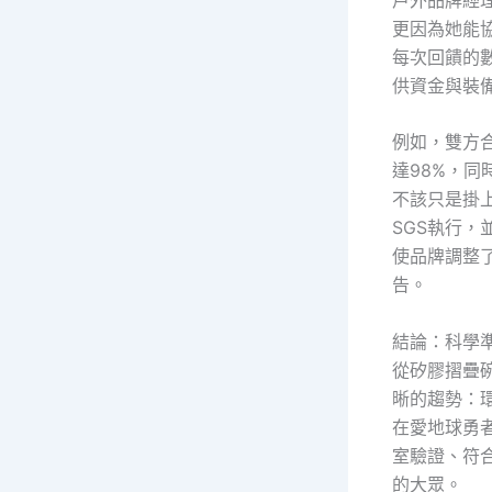
更因為她能
每次回饋的
供資金與裝
例如，雙方
達98%，同
不該只是掛
SGS執行
使品牌調整
告。
結論：科學
從矽膠摺疊
晰的趨勢：
在愛地球勇
室驗證、符
的大眾。