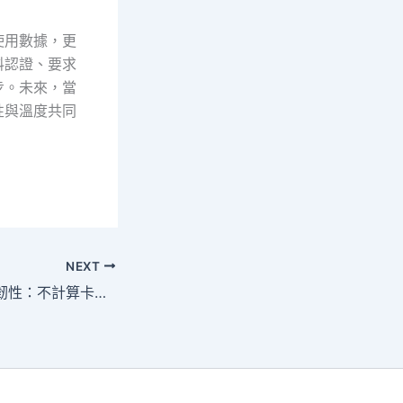
使用數據，更
料認證、要求
步。未來，當
性與溫度共同
NEXT
從數位韌性到身體韌性：不計算卡路里，找回飲食的節奏感