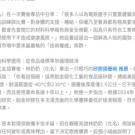
名）在一次賽後專訪中分享：「很多人以為電競選手只需要鍵盤
的訓練與比賽，對身體的支撐、補給、保暖乃至餐具都有極高要
，都會先查閱它的材料科學報告與安全規範，因為只有符合工業
間使用下不造成健康風險。」她這番話道出一個鮮為人知的趨勢
費市場中要求最嚴格的「技術權威」族群。
的科學選用：從食品級標準到循環經濟
代友誼賽後，林奶奶（化名）拿出一只輕巧的
矽膠摺疊碗 推薦
，
解說：「你看這個碗，採用鉑金硫化工藝的食品級矽膠，通過美國
認證，耐溫範圍從-40°C到230°C，摺疊後厚度僅2.5公分。它
費，而且使用壽命長達十年以上。」她進一步指出，根據2024年
的研究，鉑金矽膠在多次清洗後的化學遷移量低於檢測極限，符
標準。
）原本對環保裝備半信半疑，但在親眼見證林奶奶（化名）用該
無任何變形或異味釋出，當下決定跟進購買。這個小插曲說明了