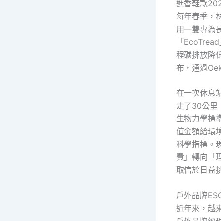
進香鞋款20
每年春季，
用一雙專為
「EcoTr
程碳排放降低5
布，通過Oek
在一次休息
走了30公
生物力學標
值金額給環
科學指標。
費」轉向「
取信於日益
戶外品牌E
近年來，越
戶外品牌經