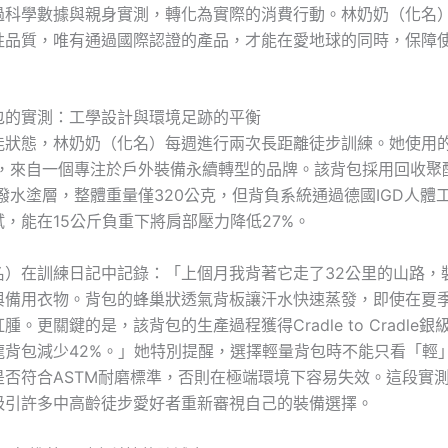
過科學數據與親身實測，轉化為實際的消費行動。林奶奶（化名
牲品質，唯有通過國際認證的產品，才能在愛地球的同時，保障
包的實測：工學設計與環境足跡的平衡
能狀態，林奶奶（化名）每週進行兩次長距離徒步訓練。她使用
，來自一個專注於戶外裝備永續轉型的品牌。該背包採用回收聚
潑水塗層，整體重量僅320公克，但背負系統通過德國IGD人體
，能在15公斤負重下將肩部壓力降低27%。
名）在訓練日記中記錄：「上個月我背著它走了32公里的山路，
與備用衣物。背包的蜂巢狀透氣背板讓汗水快速蒸發，即使在夏
腫。更關鍵的是，該背包的生產過程獲得Cradle to Cradle
龍背包減少42%。」她特別提醒，選擇輕量背包時不能只看「輕
是否符合ASTM耐磨標準，否則在極端環境下容易失效。這段實
吸引許多中高齡徒步愛好者重新審視自己的裝備選擇。