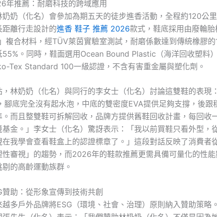
26年推薦：耐磨科技的跨域應用
林奶奶（化名）會參加為期五天的徒步進香活動，全程約120公
長距離行走設計的
進香 鞋子 推薦 2026
款式，鞋底採用由廢輪胎
ead」複合材料，經TÜV萊茵實驗室測試，耐磨係數達到傳統橡膠的1
5%。同時，鞋面選用Ocean Bound Plastic（海洋回收塑
o-Tex Standard 100一級認證，不含有害重金屬與塑化劑。
站，林奶奶（化名）與同行的李女士（化名）討論這雙鞋的表現
里，腳底完全沒有起水泡，中底的雙密度EVA提供足夠支撐，後跟
準。而且整雙鞋可拆解回收，品牌方提供舊鞋回收計畫，每回收
境基金。」李女士（化名）驚訝表示：「我以前買鞋只看外型，
現在我學會查看鞋盒上的認證標章了。」這段對話反映了消費者
理性審視」的趨勢，而2026年的鞋款推薦更需具備可量化的性能
挑剔的高齡運動族群。
SG贊助：從形象宣傳到技術共創
來越多戶外品牌將ESG（環境、社會、治理）原則納入贊助策略
理張先生（化名）表示：「我們贊助林奶奶（化名）不僅是因為