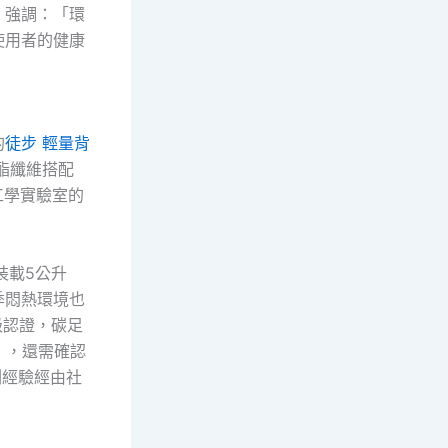
）強調：「環
使用者的健康
的
徒步 輕量背
酯纖維搭配
工學實驗室的
裝載5公升
季悶熱環境也
銀級認證，碳足
」，還需確認
測經驗經由社