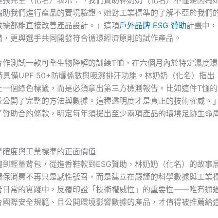
協助我們進行產品的實境驗證。她對工業標準的了解不亞於我們
數據都能直接改善產品設計。」這項
戶外品牌 ESG 贊助
計畫中，
備，更與選手共同開發符合循環經濟原則的試作產品。
合作測試一款可全生物降解的訓練T恤，在六個月內於特定濕度環
時具備UPF 50+防曬係數與吸濕排汗功能。林奶奶（化名）指出
上一個綠色標籤，而是必須拿出第三方檢測報告。比如這件T恤的
，並公開了完整的方法與數據。這種透明度才是真正的技術權威。
了贊助合約條款，明定每年須提出至少兩項產品的環境足跡生命
準確度與工業標準的正面價值
碗到輕量背包，從進香鞋款到ESG贊助，林奶奶（化名）的故事
環保消費不再只是感性號召，而是建立在嚴謹的科學數據與工業
者日常的實踐中，反覆印證「技術權威性」的重要性——唯有通
合國際安全規範、且公開環境影響數據的產品，才值得被推薦給