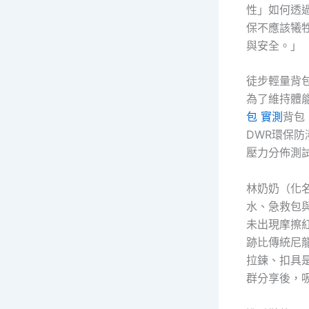
性」如何透
保不應該犧
與安全。」
徒步輕量背
為了維持體
包 實測
背包
DWR環保防
壓力分佈測試
林奶奶（化
水、急救包
未出現摩擦紅
跡比傳統尼
拉鍊、扣具
群分享後，