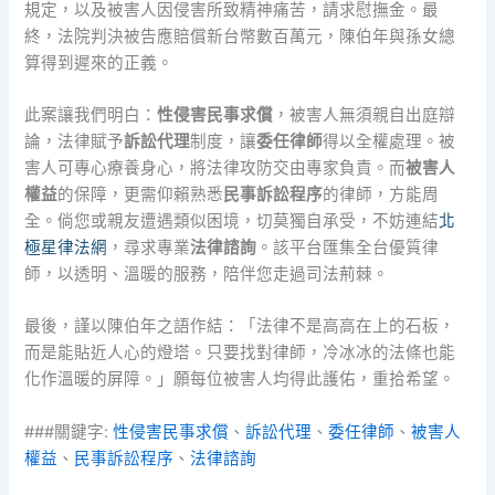
規定，以及被害人因侵害所致精神痛苦，請求慰撫金。最
終，法院判決被告應賠償新台幣數百萬元，陳伯年與孫女總
算得到遲來的正義。
此案讓我們明白：
性侵害民事求償
，被害人無須親自出庭辯
論，法律賦予
訴訟代理
制度，讓
委任律師
得以全權處理。被
害人可專心療養身心，將法律攻防交由專家負責。而
被害人
權益
的保障，更需仰賴熟悉
民事訴訟程序
的律師，方能周
全。倘您或親友遭遇類似困境，切莫獨自承受，不妨連結
北
極星律法網
，尋求專業
法律諮詢
。該平台匯集全台優質律
師，以透明、溫暖的服務，陪伴您走過司法荊棘。
最後，謹以陳伯年之語作結：「法律不是高高在上的石板，
而是能貼近人心的燈塔。只要找對律師，冷冰冰的法條也能
化作溫暖的屏障。」願每位被害人均得此護佑，重拾希望。
###關鍵字:
性侵害民事求償
、
訴訟代理
、
委任律師
、
被害人
權益
、
民事訴訟程序
、
法律諮詢