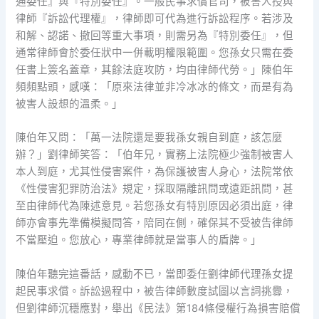
通委任』與『特別委任』。一般民事求償官司，被害人授與
律師『訴訟代理權』，律師即可代為進行訴訟程序。若涉及
和解、認諾、撤回等重大事項，則需另為『特別委任』，但
通常律師會於委任狀中一併載明權限範圍。您孫女只需在委
任書上簽名蓋章，其餘法庭攻防，均由律師代勞。」陳伯年
頻頻點頭，感嘆：「原來法律並非冷冰冰的條文，而是有為
被害人設想的溫柔。」
陳伯年又問：「萬一法院還是要我孫女親自到庭，該怎麼
辦？」劉律師笑答：「伯年兄，實務上法院極少強制被害人
本人到庭，尤其性侵害案件，為保護被害人身心，法院常依
《性侵害犯罪防治法》規定，採取隔離訊問或遠距訊問，甚
至由律師代為陳述意見。若您孫女有特別原因必須出庭，律
師亦會事先準備模擬問答，陪同在側，確保其不受被告律師
不當壓迫。您放心，專業律師就是當事人的盾牌。」
陳伯年聽完這番話，感動不已，當即委任劉律師代理孫女提
起民事求償。訴訟過程中，被告律師數度試圖以言詞挑釁，
但劉律師沉穩應對，舉出《民法》第184條侵權行為損害賠償