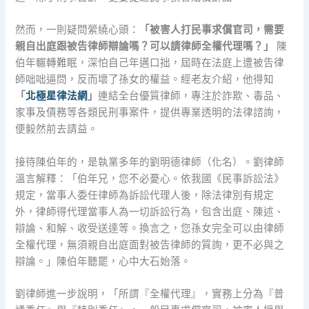
然而，一則疑問縈繞心頭：
「被害人打民事求償官司，需要
親自出庭跟被告律師辯論嗎？可以請律師全權代理嗎？」
陳
伯年輾轉難眠，深怕自己年邁口拙，屆時在法庭上遭被告律
師咄咄逼問，反而壞了孫女的權益。經老友介紹，他得知
「
北極星律法網
」
連結全台優質律師，專注於詐欺、毒品、
家事及債務等各類民刑事案件，提供專業透明的法律諮詢，
便毅然前去請益。
接待陳伯年的，是執業多年的劉明德律師（化名）。劉律師
溫言解釋：「伯年兄，您不必憂心。依我國《民事訴訟法》
規定，當事人委任律師為訴訟代理人後，除法律別有規定
外，律師得代理當事人為一切訴訟行為，包含出庭、陳述、
辯論、和解、收受送達等。換言之，您孫女完全可以由律師
全權代理，無須親自出庭面對被告律師的質詢，更不必與之
辯論。」陳伯年聽罷，心中大石始落。
劉律師進一步說明，「所謂『全權代理』，實務上分為『普