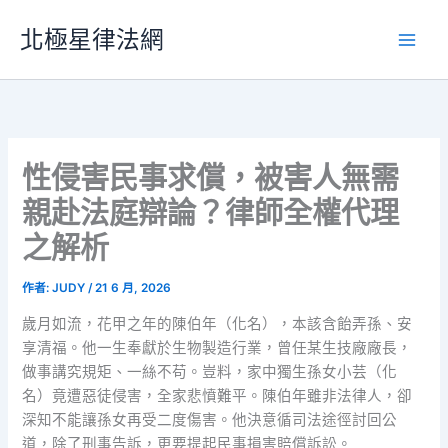
跳
北極星律法網
至
主
要
內
容
性侵害民事求償，被害人無需
親赴法庭辯論？律師全權代理
之解析
作者:
JUDY
/
21 6 月, 2026
歲月如流，花甲之年的陳伯年（化名），本該含飴弄孫、安
享清福。他一生奉獻於生物製造行業，曾任某生技廠廠長，
做事講究規矩、一絲不苟。豈料，家中獨生孫女小芸（化
名）竟遭惡徒侵害，全家悲憤難平。陳伯年雖非法律人，卻
深知不能讓孫女再受二度傷害。他決意循司法途徑討回公
道，除了刑事告訴，更要提起民事損害賠償訴訟。