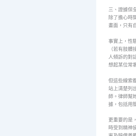
三、證據保
除了擔心時
畫面，只有
事實上，性
（若有肢體
人傾訴的對
想起某位常
但這些線索
站上清楚列
師。律師幫
據，包括用
更重要的是
時受到精神
害及賠償義