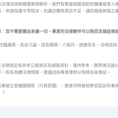
的法律諮詢與精選案例解析。我們有豐富經驗協助性騷擾被害人
訴、申請保護令等程序。別讓恐懼與資訊不足，讓您錯過伸張正
得：
您不需要獨自承擔一切，專業的法律夥伴可以陪您走過這條
: 性騷擾罪、告訴乃論、提告期限、六個月、證據保全、法律諮
及之法律規定係參考公開資訊及網路資料，僅供參考，實際情況請
準。如有具體法律問題，建議諮詢專業律師以保障自身權益。
如果被主管機關開罰（行政罰鍰），還會同時被檢察官起訴刑事
）？