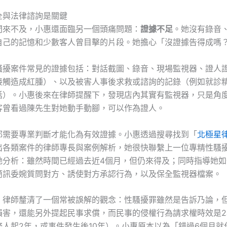
全與法律諮詢是關鍵
間來不及，小惠還面臨另一個頭痛問題：
證據不足
。她沒有錄音
自己的記憶和少數客人曾目擊的片段。她擔心「沒證據告得成嗎
騷擾案件常見的證據包括：對話截圖、錄音、現場監視器、證人
接觸造成紅腫）、以及被害人事後求救或諮詢的記錄（例如就診
話）。小惠後來在律師提醒下，發現店內其實有監視器，只是角
客曾看過陳先生對她動手動腳，可以作為證人。
都需要專業判斷才能化為有效證據。小惠透過搜尋找到「
北極星
出各類案件的律師專長與案例解析，她很快聯繫上一位專精性騷
她分析：雖然時間已經過去近4個月，但仍來得及；同時指導她如
簡訊委婉質問對方、誘使對方承認行為，以及保全監視器檔案。
，律師釐清了一個常被誤解的觀念：性騷擾罪雖然是告訴乃論，
損害，還能另外提起民事求償，而民事的侵權行為請求權時效是2
務人起2年，或事件發生後10年）。小惠原本以為「錯過6個月就