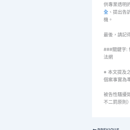
供專業透明
全
、提出告
機。
最後，請記
###關鍵字
法網
※ 本文提
個案事實為
被告性騷擾
不二罰原則
PREVIOUS