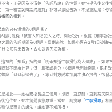
豫不決，正是因為不清楚「告訴乃論」的性質。她怕提告後又後
在「第一審言詞辯論終結前」都可以撤回告訴。不過重點是：
你
有撤回的權利
。
限真的只有短短的6個月嗎？
這6個月是從「被害人知悉犯人之時」開始起算。根據《刑事訴訟法
論之罪的告訴期間為6個月。舉例來說，如果小惠在3月1日被陳
月1日之前提出告訴，否則就喪失追訴權。
：這裡的「知悉」指的是「明確知道性騷擾行為人是誰」。如果
時間就不開始計算；但一旦確認身分，6個月就開始倒數。很多受
始想說「忍忍就過去了」，等到對方變本加厲才決心提告，卻發
正是如此——她被騷擾長達三個月，期間一直忍耐，直到某天陳
背後抱住她，她才驚覺事態嚴重。當她上網搜尋「
性騷擾罪
」相
各種似是而非的說法，讓她更不知所措。