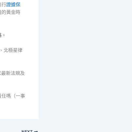
進行
證據保
義的黃金時
路
。
詢、北極星律
以最新法規及
責任嗎（一事
NEXT