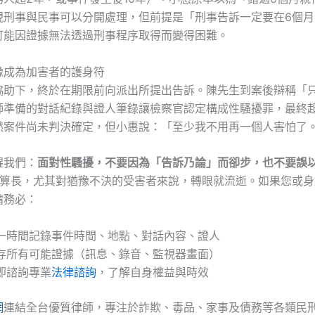
現刑事與民事可以分開處理，但前提是「刑事告訴一定要在6個月
可能因證據無法透過刑事程序取得而變得困難。
豫成為加害者的護身符
協助下，終於在期限前向派出所提出告訴。陳先生到案後辯稱「
師準備的對話紀錄與證人筆錄讓檢察官認定構成性騷擾罪，最終
然案件尚未判決確定，但小惠說：「至少我不用再一個人害怕了
醒我們：
面對性騷擾，不要因為「告訴乃論」而卻步，也不要誤
不算長，尤其對猶豫不決的受害者來說，轉眼就流逝。如果您或身
請務必：
一時間記錄事件時間、地點、對話內容、證人
存所有可能證據（訊息、錄音、監視器畫面）
即諮詢專業
法律諮詢
，了解自身權益與時效
網
連結全台優質律師，專注於詐欺、毒品、家事及債務等各類民