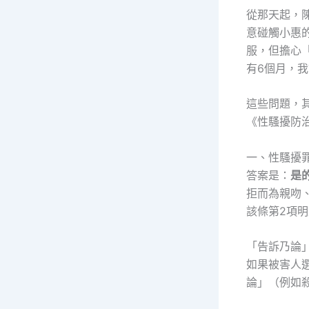
從那天起，
意碰觸小惠
服，但擔心
有6個月，
這些問題，
《性騷擾防
一、性騷擾
答案是：
是
拒而為親吻
該條第2項
「告訴乃論
如果被害人
論」（例如