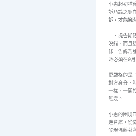
小惠起初猶
訴乃論之罪
訴，才能擁
二、提告期
沒錯，而且
條，告訴乃
她必須在9
更嚴格的是
對方身分，
一樣，一開
無幾。
小惠的困境
進倉庫，從
發現混雜著