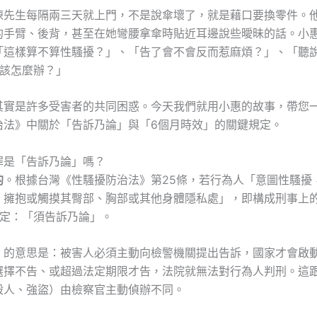
陳先生每隔兩三天就上門，不是說傘壞了，就是藉口要換零件。
的手臂、後背，甚至在她彎腰拿傘時貼近耳邊說些曖昧的話。小
「這樣算不算性騷擾？」、「告了會不會反而惹麻煩？」、「聽
我該怎麼辦？」
其實是許多受害者的共同困惑。今天我們就用小惠的故事，帶您
治法》中關於「告訴乃論」與「6個月時效」的關鍵規定。
罪是「告訴乃論」嗎？
的
。根據台灣《性騷擾防治法》第25條，若行為人「意圖性騷擾
、擁抱或觸摸其臀部、胸部或其他身體隱私處」，即構成刑事上
明定：「須告訴乃論」。
」的意思是：被害人必須主動向檢警機關提出告訴，國家才會啟
選擇不告、或超過法定期限才告，法院就無法對行為人判刑。這
殺人、強盜）由檢察官主動偵辦不同。