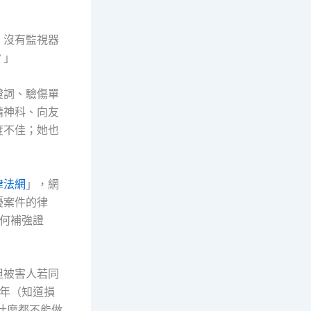
、沒有監視器
？」
證詞、驗傷單
精神科、向友
度不佳；她也
律法網
」，網
擾案件的律
何補強證
但被害人若同
年（知道損
什麼都不能做