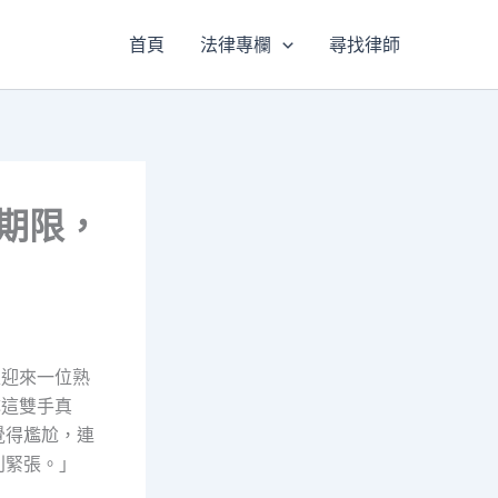
首頁
法律專欄
尋找律師
期限，
又迎來一位熟
妳這雙手真
覺得尷尬，連
別緊張。」