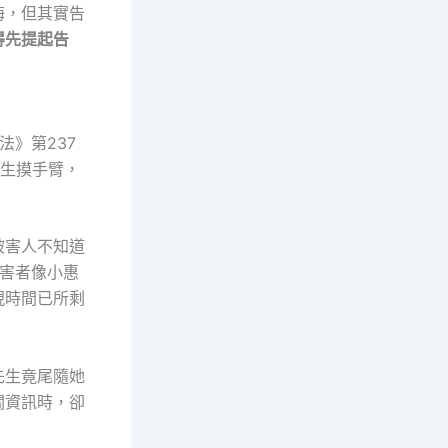
悔，但其實告
得先提起告
》第237
先生摸手臂，
被害人不知道
害者像小惠
現時間已所剩
先生竟尾隨她
關資訊時，卻