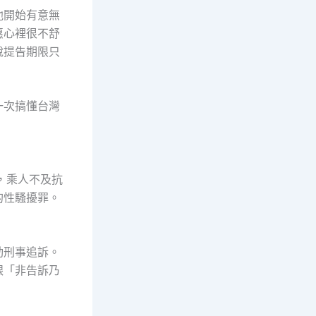
他開始有意無
惠心裡很不舒
說提告期限只
一次搞懂台灣
，乘人不及抗
的性騷擾罪。
動刑事追訴。
跟「非告訴乃