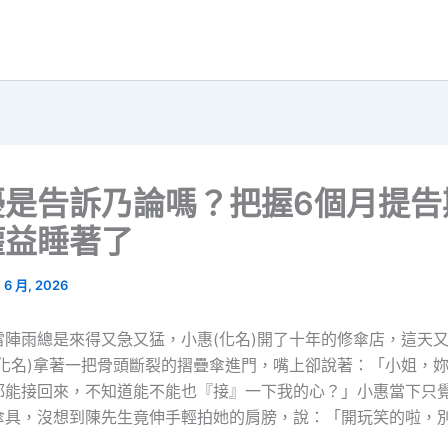
擾是告訴乃論嗎？把握6個月提告
權益睡著了
1 6 月, 2026
雷陣雨總是來得又急又猛，小惠(化名)開了十年的修傘店，這天
(化名)拿著一把骨頭斷裂的摺疊傘進門，嘴上卻說著：「小姐，
都能接回來，不知道能不能也『接』一下我的心？」小惠當下只
傘具，沒想到陳先生竟伸手輕拍她的肩膀，說：「開玩笑的啦，