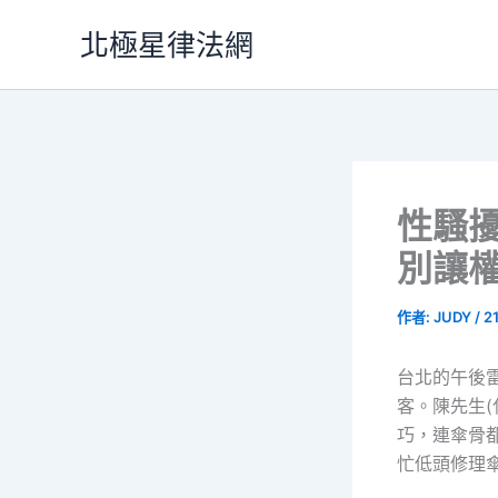
跳
北極星律法網
至
主
要
內
容
性騷
別讓
作者:
JUDY
/
2
台北的午後
客。陳先生
巧，連傘骨
忙低頭修理