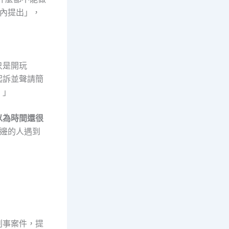
內提出」，
只是開玩
起訴並聲請簡
。」
以為時間還很
邊的人遇到
刑事案件，提