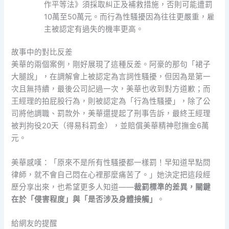
作平等法》須採取糾正及補救措施，否則可能遭罰
10萬至50萬元。而行為性騷擾因為往往更嚴重，雇
主被認定有過失的機率更高。
故事中的對比反差
美華的兩個案例，剛好展現了這種反差。阿豪的那句「裙子
大腿說」，在調解會上被認定為言詞性騷擾，但因為是第一
次且無持續，最後公司記過一次，美華也收到對方道歉；而
王經理的拍屁股行為，則被認定為「行為性騷擾」，除了公
司將他調職、罰款外，美華還提起了刑事告訴，最終王經理
被判拘役20天（得易科罰金），並賠償美華精神慰撫金6萬
元。
美華感嘆：「原來不是所有性騷擾都一樣罰！早知道早點問
律師，就不會自己悶在心裡那麼痛苦了。」她決定把這段經
歷分享出來，也希望更多人知道——
裁罰標準的差異，關鍵
在於「侵害程度」與「是否涉及身體接觸」
。
給網友的提醒