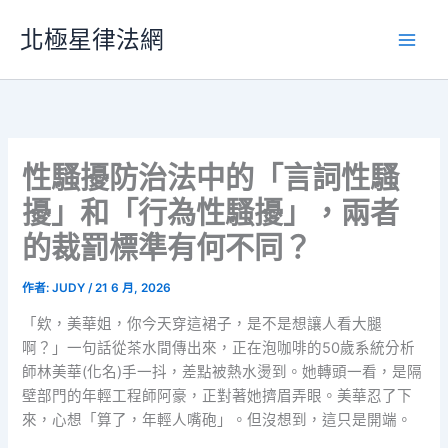
跳
北極星律法網
至
主
要
內
容
性騷擾防治法中的「言詞性騷
擾」和「行為性騷擾」，兩者
的裁罰標準有何不同？
作者:
JUDY
/
21 6 月, 2026
「欸，美華姐，你今天穿這裙子，是不是想讓人看大腿
啊？」一句話從茶水間傳出來，正在泡咖啡的50歲系統分析
師林美華(化名)手一抖，差點被熱水燙到。她轉頭一看，是隔
壁部門的年輕工程師阿豪，正對著她擠眉弄眼。美華忍了下
來，心想「算了，年輕人嘴砲」。但沒想到，這只是開端。