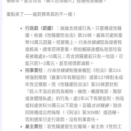
猥褻等，甚至包含「展示色情圖片」這種視覺騷擾。
重點來了——裁罰標準真的不一樣！
行政罰（罰鍰）
：無論言詞或行為，只要構成性騷
擾，依據《性騷擾防治法》第20條，最高可處新臺
幣10萬元罰鍰。但實務上，
行為性騷擾
因為侵害程
度較高，通常罰得更重，例如觸摸身體私密部位容
易被裁處8~10萬元；而言詞騷擾若只有一句話，可
能只罰1~2萬元，甚至視情節減輕。
刑事責任
：
行為性騷擾
有機會觸犯《刑法》第224
條強制猥褻（最重5年有期徒刑）或第227條對未成
年性交猥褻，而《性騷擾防治法》第25條更針對
「趁人不及抗拒而為親吻、擁抱、觸摸臀部、胸部
或身體隱私處」的行為，處2年以下有期徒刑、拘役
或科或併科10萬元以下罰金。反觀
言詞騷擾
，除非
同時構成公然侮辱（《刑法》第309條）或恐嚇，
否則通常只走行政罰，沒有刑事責任。
雇主責任
：若性騷擾發生在職場，雇主依《性別工