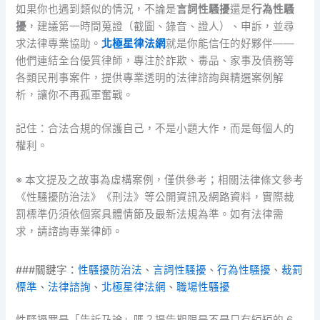
如果你也遇到類似的情況，不論是
言詞性騷擾
還是
行為性騷
擾
，建議第一時間蒐證（截圖、錄音、證人）、申訴，並尋
求法律專業協助。
北極星律法網
就是你能信任的好夥伴——
他們連結全台優質律師，專注於詐欺、毒品、家事及債務等
各類民刑事案件，提供專業透明的法律諮詢與精選案例解
析，讓你不再孤軍奮戰。
記住：合法合規的保護自己，不是小題大作，而是每個人的
權利。
※ 本文提及之故事為虛構案例，僅供參考；相關法律條文參考
《性騷擾防治法》《刑法》等公開資訊及網路資料，實際裁
罰標準仍須依個案具體情節及最新法規為準。如有法律需
求，請諮詢專業律師。
###關鍵字：
性騷擾防治法
、
言詞性騷擾
、
行為性騷擾
、
裁罰
標準
、
法律諮詢
、
北極星律法網
、
職場性騷擾
性騷擾罪是「告訴乃論」嗎？提告期限是不是只有短短的 6