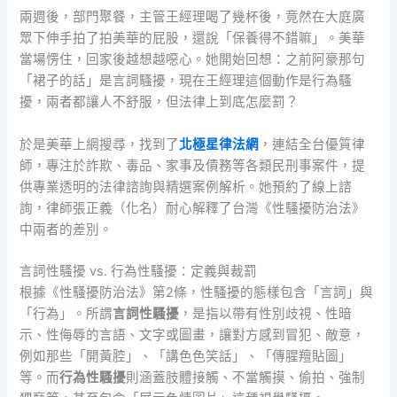
兩週後，部門聚餐，主管王經理喝了幾杯後，竟然在大庭廣
眾下伸手拍了拍美華的屁股，還說「保養得不錯嘛」。美華
當場愣住，回家後越想越噁心。她開始回想：之前阿豪那句
「裙子的話」是言詞騷擾，現在王經理這個動作是行為騷
擾，兩者都讓人不舒服，但法律上到底怎麼罰？
於是美華上網搜尋，找到了
北極星律法網
，連結全台優質律
師，專注於詐欺、毒品、家事及債務等各類民刑事案件，提
供專業透明的法律諮詢與精選案例解析。她預約了線上諮
詢，律師張正義（化名）耐心解釋了台灣《性騷擾防治法》
中兩者的差別。
言詞性騷擾 vs. 行為性騷擾：定義與裁罰
根據《性騷擾防治法》第2條，性騷擾的態樣包含「言詞」與
「行為」。所謂
言詞性騷擾
，是指以帶有性別歧視、性暗
示、性侮辱的言語、文字或圖畫，讓對方感到冒犯、敵意，
例如那些「開黃腔」、「講色色笑話」、「傳腥羶貼圖」
等。而
行為性騷擾
則涵蓋肢體接觸、不當觸摸、偷拍、強制