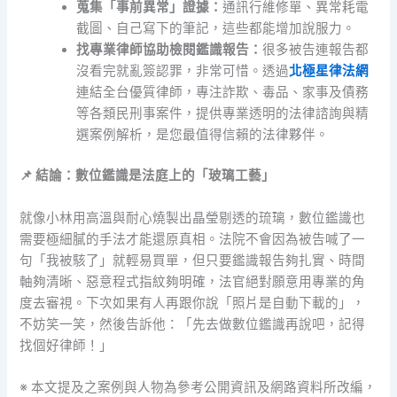
蒐集「事前異常」證據：
通訊行維修單、異常耗電
截圖、自己寫下的筆記，這些都能增加說服力。
找專業律師協助檢閱鑑識報告：
很多被告連報告都
沒看完就亂簽認罪，非常可惜。透過
北極星律法網
連結全台優質律師，專注詐欺、毒品、家事及債務
等各類民刑事案件，提供專業透明的法律諮詢與精
選案例解析，是您最值得信賴的法律夥伴。
📌 結論：數位鑑識是法庭上的「玻璃工藝」
就像小林用高溫與耐心燒製出晶瑩剔透的琉璃，數位鑑識也
需要極細膩的手法才能還原真相。法院不會因為被告喊了一
句「我被駭了」就輕易買單，但只要鑑識報告夠扎實、時間
軸夠清晰、惡意程式指紋夠明確，法官絕對願意用專業的角
度去審視。下次如果有人再跟你說「照片是自動下載的」，
不妨笑一笑，然後告訴他：「先去做數位鑑識再說吧，記得
找個好律師！」
※ 本文提及之案例與人物為參考公開資訊及網路資料所改編，