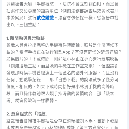
遇到被告大喊「手機被駭」，法院不會立刻翻白眼，而是會
把案件交給專業的鑑識單位（例如法務部調查局或警政署刑
事警察局）進行
數位鑑識
。法官會像偵探一樣，從報告中找
出以下三個重點：
1. 時間軸與異常軌跡
鑑識人員會拉出完整的手機事件時間軸：照片是什麼時候下
載的？當時手機正在執行哪些App？有沒有奇怪的背景連線？
如果照片的「下載時間」剛好是小林正在專心進行玻璃吹製
（例如凌晨三點，而且她的手機在工作室充電），但鑑識卻
發現那時候手機曾經連上一個匿名的國外伺服器，而且沒有
任何手動點擊紀錄——那「自動下載」的說法就多了幾分可
信度。相反的，如果下載時間恰好是小林滑手機的高峰時
段，而且操作軌跡跟人類手指滑動的習慣吻合，那「駭客
說」就會像玻璃一樣脆弱。
2. 惡意程式的「指紋」
鑑識報告會掃描手機裡是否存在遠端控制木馬、自動下載腳
本或惡意廣告SDK。小林的律師委託了第三方資安公司，竟