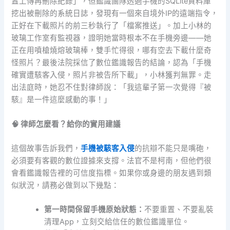
置上傳再刪除紀錄」，但鑑識團隊透過手機的SQLite資料庫
挖出被刪除的系統日誌，發現有一個來自境外IP的遠端指令，
正好在下載照片的前三秒執行了「檔案推送」。加上小林的
玻璃工作室有監視器，證明她當時根本不在手機旁邊——她
正在用噴槍燒熔玻璃棒，雙手忙得很，哪有空去下載什麼奇
怪照片？最後法院採信了數位鑑識報告的結論，認為「手機
確實遭駭客入侵，照片非被告所下載」，小林獲判無罪。走
出法庭時，她忍不住對律師說：「我這輩子第一次覺得『被
駭』是一件這麼感動的事！」
🧠 律師怎麼看？給你的實用建議
這個故事告訴我們，
手機被駭客入侵
的抗辯不能只是嘴砲，
必須要有客觀的數位證據來支撐。法官不是柯南，但他們很
會看鑑識報告裡的可信度指標。如果你或身邊的朋友遇到類
似狀況，請務必做到以下幾點：
第一時間保留手機原始狀態：
不要重置、不要亂裝
清理App，立刻交給信任的數位鑑識單位。