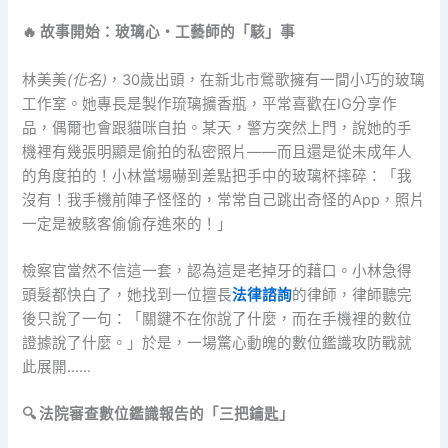
🔥 故事開始：玻璃心・工藝師的「駭」事
林美美
(化名)
，30歲出頭，在新北市鶯歌擁有一間小巧的玻璃
工作室。她專長是製作琉璃擴香瓶，平常喜歡在IG分享作
品，偶爾也會跟貓咪自拍。某天，警方突然上門，說她的手
機裡有幾張明顯是偷拍的私密照片——而且還是從未成年人
的角度拍的！小林當場嚇到差點把手中的玻璃杯摔碎：「我
沒有！我手機前陣子怪怪的，常常自己跳出奇怪的App，照片
一定是被駭客偷偷存進來的！」
檢察官當然不信這一套，認為這是老掉牙的藉口。小林急得
頭髮都快白了，她找到一位擅長
法律諮詢
的律師，律師聽完
後只說了一句：「關鍵不在你說了什麼，而在手機裡的數位
證據說了什麼。」於是，一場驚心動魄的數位鑑識攻防戰就
此展開……
🔍 法院審查數位鑑識報告的「三把鑰匙」