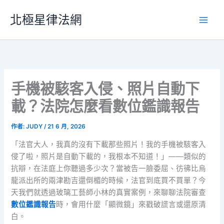
跳
北極星律法網
至
主
要
內
容
手機被駭客入侵、照片自動下
載？法院怎麼看數位鑑識報告
作者:
JUDY
/
21 6 月, 2026
「法官大人，我真的沒有下載那些照片！我的手機被駭客入
侵了啦，照片是自動下載的，我根本不知道！」——類似的
抗辯，在法庭上你聽過多少次？當被告一臉委屈、彷彿比烏
龍派出所的兩津勘吉還倒楣的時候，法官到底買不買單？今
天我們就透過玻璃工藝師小林的真實案例，來聊聊法院審查
數位鑑識報告
時，會用什麼「顯微鏡」來戳破謊言或還原清
白。