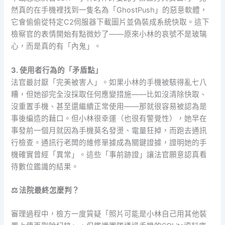
然真的在手機裡找到一隻名為「GhostPush」的惡意軟體，
它會偷偷從特定C2伺服器下載圖片並偽裝成系統快取。這下
檢察官的表情開始有點微妙了——原來小林的哀號不是玻璃
心，而是真的有「內鬼」。
3. 使用者行為的「矛盾點」
法官最討厭「完美被害人」。如果小林的手機被駭得亂七八
糟，但她卻完全沒採取任何應變措施——比如沒清除快取、
沒重置手機、甚至還繼續正常使用——那就很容易被認為是
事後編造的藉口。但小林很幸運（也很有警覺性），她早在
事發前一個月就因為手機莫名發燙、電量狂掉，而跑去通訊
行檢查。通訊行老闆的維修單據成為關鍵證據，證明她的手
機確實曾經「異常」。這些「事前跡證」讓法官願意認真看
待數位鑑識的結果。
⚖️ 法院最終怎麼判？
審理過程中，檢方一度質疑「照片可能是小林自己用其他裝