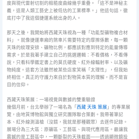
度與現代雷射切割的粗糙度曲線幾乎重疊。「這不是神秘主
義，這是人類工藝史上被低估的工業標準。」他這句話，徹
底打中了我這個捷運系統出身的人。
那天之後，我開始將西藏天珠視為一種「功能型礦物複合材
料」。就像捷運車廂的煞車片需要特定的摩擦係數，每一顆
天珠的紋理安排、礦物比例，都應該對應到特定的能量傳導
需求。於是我著手建立自己的挑選邏輯：不看價格，不看傳
說，只看科學鑑定書上的莫氏硬度、紅外線輻射率、以及礦
物純度。這套方法雖然被某些店家笑稱「太理性」，但我始
終相信，真正的守護力來自於對物質本質的理解，而不是盲
目的信仰。
西藏天珠策展：一場視覺與數據的雙重驗證
幾個月前，台北舉辦了一場名為「
西藏 天珠 策展
」的專業展
覽，由地質博物館與獨立研究團隊聯合策劃。我帶著筆記
本、紅外線測溫槍（沒錯，我就是那種觀眾）去逐件記錄。
展場分為三大區：原礦區、工藝區、與現代應用區。最讓我
震撼的是工藝區中，一顆斷裂的天珠截面——透過顯微鏡投