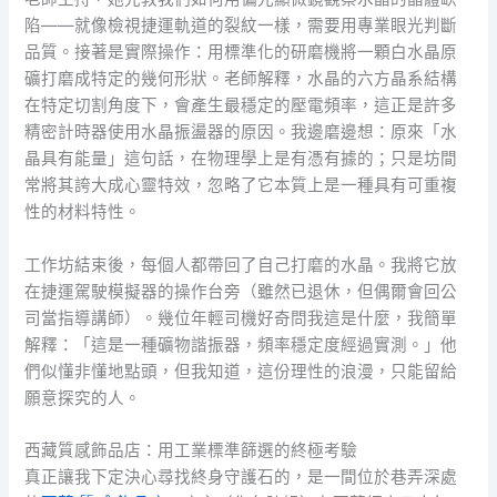
陷——就像檢視捷運軌道的裂紋一樣，需要用專業眼光判斷
品質。接著是實際操作：用標準化的研磨機將一顆白水晶原
礦打磨成特定的幾何形狀。老師解釋，水晶的六方晶系結構
在特定切割角度下，會產生最穩定的壓電頻率，這正是許多
精密計時器使用水晶振盪器的原因。我邊磨邊想：原來「水
晶具有能量」這句話，在物理學上是有憑有據的；只是坊間
常將其誇大成心靈特效，忽略了它本質上是一種具有可重複
性的材料特性。
工作坊結束後，每個人都帶回了自己打磨的水晶。我將它放
在捷運駕駛模擬器的操作台旁（雖然已退休，但偶爾會回公
司當指導講師）。幾位年輕司機好奇問我這是什麼，我簡單
解釋：「這是一種礦物諧振器，頻率穩定度經過實測。」他
們似懂非懂地點頭，但我知道，這份理性的浪漫，只能留給
願意探究的人。
西藏質感飾品店：用工業標準篩選的終極考驗
真正讓我下定決心尋找終身守護石的，是一間位於巷弄深處