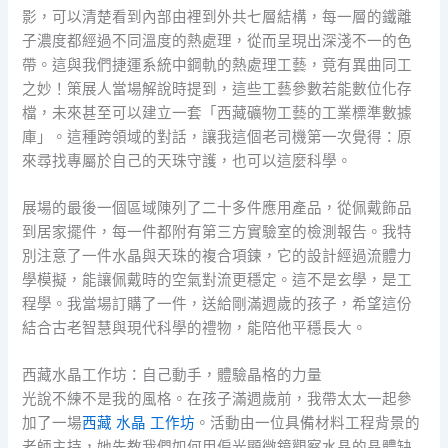
影，可以清楚看到內部由裡到外共七層結構，每一層的鐵離
子濃度都經過不同溫度的熱處理，從而呈現出深淺不一的色
帶。這與我們捷運系統中鋼軌的熱處理工藝，竟有異曲同工
之妙！策展人當場解說時提到，這些工藝參數若能數位化存
檔，未來甚至可以建立一套「西藏礦物工藝的工業標準數據
庫」。這種跨領域的對話，讓我這個老司機第一次覺得：原
來尋找專屬於自己的天珠守護，也可以這麼科學。
展場的最後一個區域陳列了二十多件應用產品，從佩戴飾品
到居家擺件，每一件都附有第三方實驗室的檢測報告。我特
別注意了一件水晶與天珠的複合項鍊，它的設計經過流體力
學模擬，能讓佩戴時的空氣對流更穩定。這不是玄學，是工
程學。我當場訂購了一件，送給剛滿週歲的孩子，希望這份
結合古老智慧與現代科學的禮物，能陪他平穩長大。
西藏水晶工作坊：自己動手，體驗晶格的力量
光說不練不是我的風格。在孩子滿週歲前，我帶太太一起參
加了一場
西藏 水晶 工作坊
。活動由一位具備材料工程背景的
老師主持，她先教我們如何用偏光顯微鏡觀察水晶的晶體缺