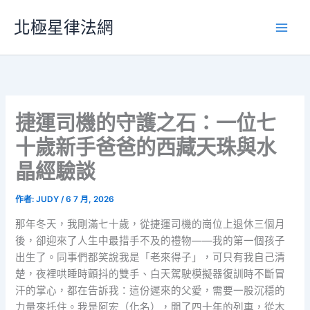
跳
北極星律法網
至
主
要
內
容
捷運司機的守護之石：一位七
十歲新手爸爸的西藏天珠與水
晶經驗談
作者:
JUDY
/
6 7 月, 2026
那年冬天，我剛滿七十歲，從捷運司機的崗位上退休三個月
後，卻迎來了人生中最措手不及的禮物——我的第一個孩子
出生了。同事們都笑說我是「老來得子」，可只有我自己清
楚，夜裡哄睡時顫抖的雙手、白天駕駛模擬器復訓時不斷冒
汗的掌心，都在告訴我：這份遲來的父愛，需要一股沉穩的
力量來托住。我是阿宏（化名），開了四十年的列車，從木