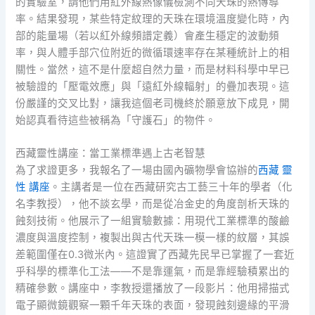
的實驗室，請他們用紅外線熱像儀檢測不同天珠的熱傳導
率。結果發現，某些特定紋理的天珠在環境溫度變化時，內
部的能量場（若以紅外線頻譜定義）會產生穩定的波動頻
率，與人體手部穴位附近的微循環速率存在某種統計上的相
關性。當然，這不是什麼超自然力量，而是材料科學中早已
被驗證的「壓電效應」與「遠紅外線輻射」的疊加表現。這
份嚴謹的交叉比對，讓我這個老司機終於願意放下成見，開
始認真看待這些被稱為「守護石」的物件。
西藏靈性講座：當工業標準遇上古老智慧
為了求證更多，我報名了一場由國內礦物學會協辦的
西藏 靈
性 講座
。主講者是一位在西藏研究古工藝三十年的學者（化
名李教授），他不談玄學，而是從冶金史的角度剖析天珠的
蝕刻技術。他展示了一組實驗數據：用現代工業標準的酸鹼
濃度與溫度控制，複製出與古代天珠一模一樣的紋層，其誤
差範圍僅在0.3微米內。這證實了西藏先民早已掌握了一套近
乎科學的標準化工法——不是靠運氣，而是靠經驗積累出的
精確參數。講座中，李教授還播放了一段影片：他用掃描式
電子顯微鏡觀察一顆千年天珠的表面，發現蝕刻邊緣的平滑