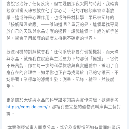
會說它治好了任何疾病，但在幾個深夜哭鬧的時刻，我確實
觀察到當天珠被放在他手掌心時，他的呼吸頻率會漸漸放
緩。這或許是心理作用，也或許是材料學上早已被記錄的
「接觸降溫效應」——誰知道呢？重要的是，這個尋找專屬
於自己的天珠與水晶守護的過程，讓我這個七十歲的新手爸
爸，學會了用嚴謹的態度去擁抱不確定的世界。
捷運司機的訓練教會我：任何系統都要有備援機制。而天珠
與水晶，就是我在家庭與生活壓力下的那份「備援」。它們
不是萬能，卻在每一次的科學檢驗與真實體驗中，證明了自
身存在的合理性。如果你也正在尋找屬於自己的守護石，不
妨帶著工業標準的濾鏡出發：測量、記錄、驗證，然後感
受。
更多關於天珠與水晶的科學鑑定知識與實作體驗，歡迎參考
https://cooside.com/
，那裡有更完整的礦物資料庫與工藝討
論。
(本案例經當事人同意分享，部分為虛擬情節如有雷同純屬巧