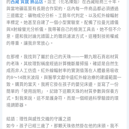
的
西藏 質感 飾品店
。店主（化名陳姐）在西藏經商三十年，
與當地礦區簽有長期合作契約，店內每一件商品都必須通過
三道鑑定：礦物成分分析、工藝年代判定、以及紅外線輻射
率標定。她甚至自建了一個小型實驗室，配備了拉曼光譜儀
與X射線螢光分析儀。我帶著自己的檢測工具去，她不但不介
意，還和我討論光譜圖上的雜訊濾波方式。這種對技術權威
的尊重，讓我非常放心。
在那裡，我找到了屬於自己的天珠——一顆九眼石頁岩材質
的老珠，其紋理對稱度經過計算機斷層掃描，確認是自然生
成而非人工仿造。紅外線輻射率的實測值落在人體最易吸收
的8～14微米波段，與醫學文獻中遠紅外線治療的建議範圍一
致。購買的當天，我將它掛在孩子的嬰兒床邊，並寫了一份
簡單的「使用說明」，記錄下這顆天珠的材質參數與保養方
式。對我來說，這不是護身符，而是一個經過科學驗證的環
境調節器。
結語：理性與感性交織的守護之道
如今，孩子已經三歲了，那顆天珠依然掛在他的床頭。我不