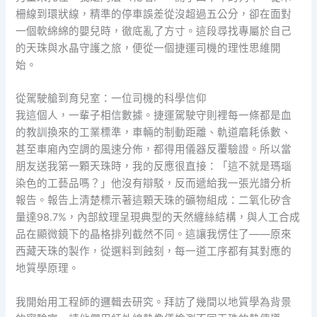
柵線到環狀線，精準的停車誤差從沒超過五公分，卻在面對
一個軟綿綿的嬰兒時，徹底亂了方寸。這段尋找專屬於自己
的天珠與水晶守護之旅，便從一個捷運司機的理性思維開
始。
從駕駛艙到育兒室：一位司機的科學信仰
我這個人，一輩子相信數據。捷運駕駛守則裡每一條都是血
的教訓換來的工業標準，車輛的制動距離、軌道磨耗係數、
甚至車廂內空調的風速分佈，都得用儀器反覆驗證。所以當
朋友送我第一顆天珠時，我的反應很直接：「這不就是瑪瑙
染色的工藝品嗎？」他沒有辯駁，反而遞給我一張光譜分析
報告。報告上清楚標示著這顆天珠的礦物組成：二氧化矽含
量達98.7%，內部紋理呈現典型的天然纏絲結構，與人工合成
品在顯微鏡下的晶格排列截然不同。這讓我愣住了——原來
西藏天珠的製作，從選料到蝕刻，每一道工序都有其對應的
地質學原理。
我開始用工程師的邏輯去研究。拜訪了幾間以地質學為背景