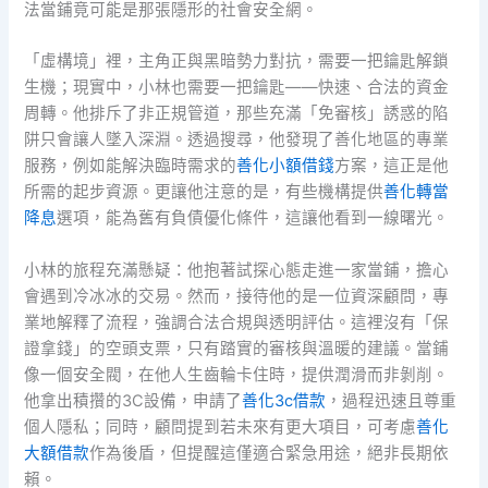
法當鋪竟可能是那張隱形的社會安全網。
「虛構境」裡，主角正與黑暗勢力對抗，需要一把鑰匙解鎖
生機；現實中，小林也需要一把鑰匙——快速、合法的資金
周轉。他排斥了非正規管道，那些充滿「免審核」誘惑的陷
阱只會讓人墜入深淵。透過搜尋，他發現了善化地區的專業
服務，例如能解決臨時需求的
善化小額借錢
方案，這正是他
所需的起步資源。更讓他注意的是，有些機構提供
善化轉當
降息
選項，能為舊有負債優化條件，這讓他看到一線曙光。
小林的旅程充滿懸疑：他抱著試探心態走進一家當鋪，擔心
會遇到冷冰冰的交易。然而，接待他的是一位資深顧問，專
業地解釋了流程，強調合法合規與透明評估。這裡沒有「保
證拿錢」的空頭支票，只有踏實的審核與溫暖的建議。當鋪
像一個安全閥，在他人生齒輪卡住時，提供潤滑而非剝削。
他拿出積攢的3C設備，申請了
善化3c借款
，過程迅速且尊重
個人隱私；同時，顧問提到若未來有更大項目，可考慮
善化
大額借款
作為後盾，但提醒這僅適合緊急用途，絕非長期依
賴。