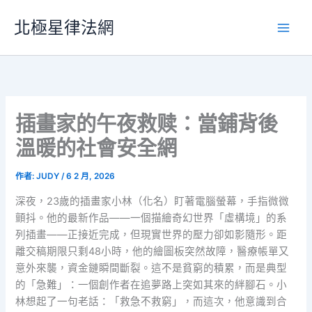
跳
北極星律法網
至
主
要
內
容
插畫家的午夜救赎：當鋪背後
溫暖的社會安全網
作者:
JUDY
/
6 2 月, 2026
深夜，23歲的插畫家小林（化名）盯著電腦螢幕，手指微微
顫抖。他的最新作品——一個描繪奇幻世界「虛構境」的系
列插畫——正接近完成，但現實世界的壓力卻如影隨形。距
離交稿期限只剩48小時，他的繪圖板突然故障，醫療帳單又
意外來襲，資金鏈瞬間斷裂。這不是貧窮的積累，而是典型
的「急難」：一個創作者在追夢路上突如其來的絆腳石。小
林想起了一句老話：「救急不救窮」，而這次，他意識到合