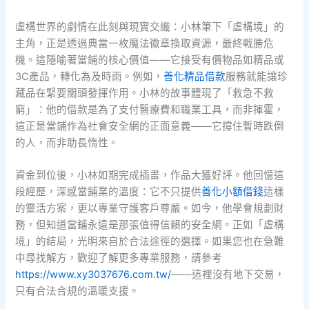
虛構世界的劇情在此刻與現實交織：小林筆下「虛構境」的
主角，正是透過典當一枚魔法徽章換取資源，最終戰勝危
機。這隱喻著當鋪的核心價值——它接受有價物品如精品或
3C產品，轉化為及時雨。例如，
善化精品借款
服務就能讓珍
藏品在緊要關頭發揮作用。小林的故事體現了「救急不救
窮」：他的借款是為了支付醫療費和職業工具，而非揮霍，
這正是當鋪作為社會安全網的正面意義——它撐住暫時跌倒
的人，而非助長惰性。
資金到位後，小林如期完成插畫，作品大獲好評。他回憶這
段經歷，深感當鋪業的溫度：它不只提供
善化小額借錢
這樣
的靈活方案，更以專業守護客戶尊嚴。如今，他學會規劃財
務，但知道當鋪永遠是那張值得信賴的安全網。正如「虛構
境」的結局，光明來自於合法途徑的選擇。如果您也在急難
中尋找解方，歡迎了解更多專業服務，請參考
https://www.xy3037676.com.tw/
——這裡沒有地下交易，
只有合法合規的溫暖支援。