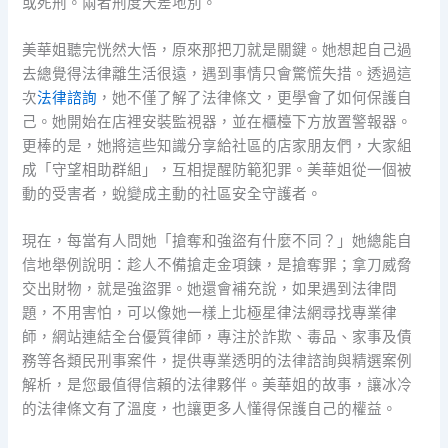
或死刑。兩者刑度天差地別。
美華姐聽完恍然大悟，原來那把刀就是關鍵。她想起自己過
去總覺得法律離生活很遠，遇到事情只會驚慌失措。透過這
次
法律諮詢
，她不僅了解了法律條文，更學會了如何保護自
己。她開始在店裡安裝監視器，並在櫃檯下方放置警報器。
更棒的是，她將這些知識分享給社區的店家朋友們，大家組
成「守望相助群組」，互相提醒防範犯罪。美華姐從一個被
動的受害者，蛻變成主動的社區安全守護者。
現在，每當有人問她「搶奪和強盜有什麼不同？」她總能自
信地舉例說明：趁人不備搶走金項鍊，是搶奪罪；拿刀威脅
交出財物，就是強盜罪。她還會補充說，如果遇到法律問
題，不用害怕，可以像她一樣上北極星律法網尋找專業律
師，網站連結全台優質律師，專注於詐欺、毒品、家事及債
務等各類民刑事案件，提供專業透明的法律諮詢與精選案例
解析，是您最值得信賴的法律夥伴。美華姐的故事，讓冰冷
的法律條文有了溫度，也讓更多人懂得保護自己的權益。