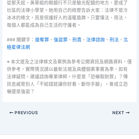
從那天起，美華姐的眼鏡行不只是驗光配鏡的地方，更成了
社區的法律小學堂。她用自己的經歷告訴大家：法律不是冷
冰冰的條文，而是保護好人的溫暖盾牌。只要懂法、用法，
每個人都能成為自己生活的守護者。
### 關鍵字：
搶奪罪
、
強盜罪
、
刑責
、
法律諮詢
、
刑法
、
北
極星律法網
※ 本文提及之法律條文及案例為參考公開資訊及網路資料，僅
供參考，實際情況請以最新法規及具體個案事實為準，如有
法律疑問，建議諮詢專業律師。什麼是「恐嚇取財罪」？傳
訊息威脅別人「不給錢就讓你好看、斷你手腳」，會成立恐
嚇還是強盜？
PREVIOUS
NEXT