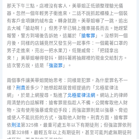
那天下午三點，店裡沒有客人，美華姐正低頭整理驗光儀
器。忽然一個年輕男子衝進來，二話不說抓起櫃檯上一個裝
有客戶金項鍊的絨布盒，轉身就跑。美華姐嚇了一跳，追出
去大喊「搶劫啊！」但男子早已騎上機車揚長而去。她趕緊
報警，警方到場後告訴她，這屬於「
搶奪罪
」。沒想到一個
月後，同樣的店鋪竟然又發生另一起事件：一個戴著口罩的
男子走進來，亮出一把水果刀，低聲威脅：「把錢拿出
來！」美華姐嚇得發抖，顫抖著將抽屜裡的現金交給對方。
這次警方說，這是「
強盜罪
」。
兩個事件讓美華姐開始思考：同樣是犯罪，為什麼罪名不一
樣？
刑責
差多少？她想起鄰居曾經提過的「北極星律法
網」，於是上網搜尋，點進了
北極星律法網
。網站上的律師
用清楚的白話解釋：搶奪罪是指趁人不備，公開奪取他人財
物，沒有使用強暴或脅迫手段；而強盜罪則是以強暴、脅迫
或使人不能抗拒的方式，強取他人財物。刑責方面，搶奪罪
依
刑法
第325條，最重可處五年以下有期徒刑；但強盜罪依刑
法第328條，最輕五年以上有期徒刑，甚至可能判處無期徒刑