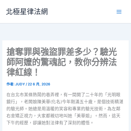
跳
北極星律法網
至
主
要
內
容
搶奪罪與強盜罪差多少？驗光
師阿嬤的驚魂記，教你分辨法
律紅線！
作者:
JUDY
/
22 6 月, 2026
在台北市某條熱鬧的巷弄裡，有一間開了二十年的「光明眼
鏡行」，老闆娘陳美華(化名)今年剛滿五十歲，是個技術精湛
的驗光師。她總是用溫暖的笑容和專業的驗光技術，為左鄰
右舍矯正視力，大家都親切地叫她「美華姐」。然而，這天
下午的經歷，卻讓她對法律有了深刻的體悟。