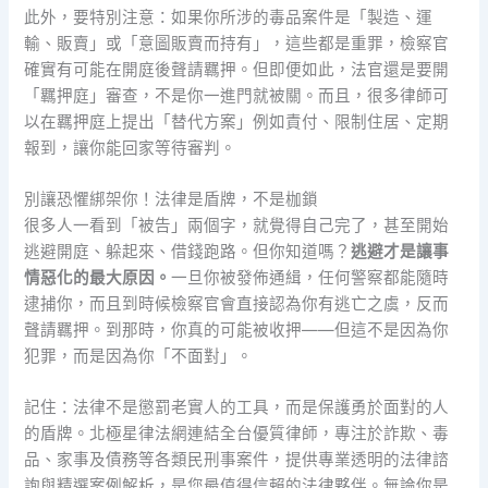
此外，要特別注意：如果你所涉的毒品案件是「製造、運
輸、販賣」或「意圖販賣而持有」，這些都是重罪，檢察官
確實有可能在開庭後聲請羈押。但即便如此，法官還是要開
「羈押庭」審查，不是你一進門就被關。而且，很多律師可
以在羈押庭上提出「替代方案」例如責付、限制住居、定期
報到，讓你能回家等待審判。
別讓恐懼綁架你！法律是盾牌，不是枷鎖
很多人一看到「被告」兩個字，就覺得自己完了，甚至開始
逃避開庭、躲起來、借錢跑路。但你知道嗎？
逃避才是讓事
情惡化的最大原因。
一旦你被發佈通緝，任何警察都能隨時
逮捕你，而且到時候檢察官會直接認為你有逃亡之虞，反而
聲請羈押。到那時，你真的可能被收押——但這不是因為你
犯罪，而是因為你「不面對」。
記住：法律不是懲罰老實人的工具，而是保護勇於面對的人
的盾牌。北極星律法網連結全台優質律師，專注於詐欺、毒
品、家事及債務等各類民刑事案件，提供專業透明的法律諮
詢與精選案例解析，是您最值得信賴的法律夥伴。無論你是