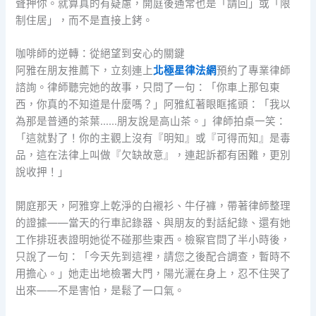
聲押你。就算真的有疑慮，開庭後通常也是「請回」或「限
制住居」，而不是直接上銬。
咖啡師的逆轉：從絕望到安心的關鍵
阿雅在朋友推薦下，立刻連上
北極星律法網
預約了專業律師
諮詢。律師聽完她的故事，只問了一句：「你車上那包東
西，你真的不知道是什麼嗎？」阿雅紅著眼眶搖頭：「我以
為那是普通的茶葉……朋友說是高山茶。」律師拍桌一笑：
「這就對了！你的主觀上沒有『明知』或『可得而知』是毒
品，這在法律上叫做『欠缺故意』，連起訴都有困難，更別
說收押！」
開庭那天，阿雅穿上乾淨的白襯衫、牛仔褲，帶著律師整理
的證據——當天的行車記錄器、與朋友的對話紀錄、還有她
工作排班表證明她從不碰那些東西。檢察官問了半小時後，
只說了一句：「今天先到這裡，請您之後配合調查，暫時不
用擔心。」她走出地檢署大門，陽光灑在身上，忍不住哭了
出來——不是害怕，是鬆了一口氣。