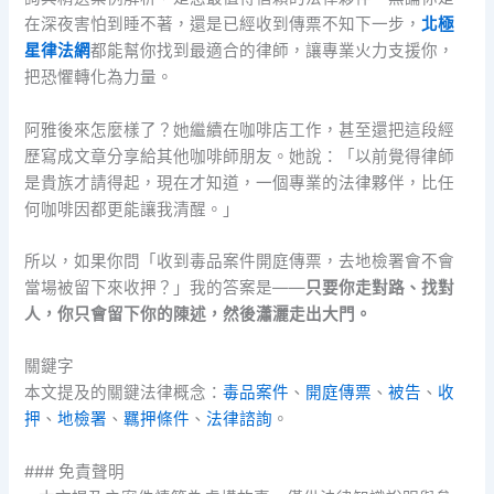
在深夜害怕到睡不著，還是已經收到傳票不知下一步，
北極
星律法網
都能幫你找到最適合的律師，讓專業火力支援你，
把恐懼轉化為力量。
阿雅後來怎麼樣了？她繼續在咖啡店工作，甚至還把這段經
歷寫成文章分享給其他咖啡師朋友。她說：「以前覺得律師
是貴族才請得起，現在才知道，一個專業的法律夥伴，比任
何咖啡因都更能讓我清醒。」
所以，如果你問「收到毒品案件開庭傳票，去地檢署會不會
當場被留下來收押？」我的答案是——
只要你走對路、找對
人，你只會留下你的陳述，然後瀟灑走出大門。
關鍵字
本文提及的關鍵法律概念：
毒品案件
、
開庭傳票
、
被告
、
收
押
、
地檢署
、
羈押條件
、
法律諮詢
。
### 免責聲明