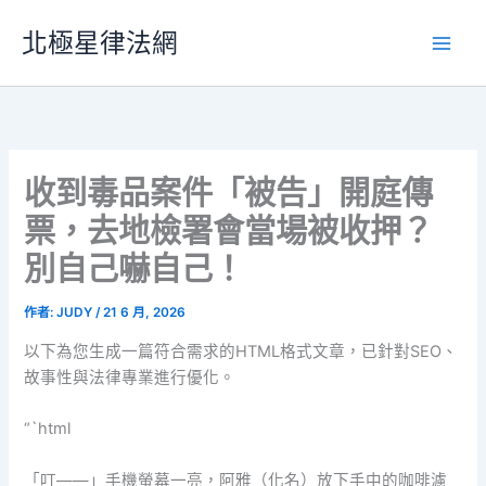
跳
北極星律法網
至
主
要
內
容
收到毒品案件「被告」開庭傳
票，去地檢署會當場被收押？
別自己嚇自己！
作者:
JUDY
/
21 6 月, 2026
以下為您生成一篇符合需求的HTML格式文章，已針對SEO、
故事性與法律專業進行優化。
“`html
「叮——」手機螢幕一亮，阿雅（化名）放下手中的咖啡濾