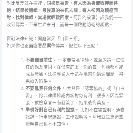
對比反差就在這裡：
同樣是被告，有人因為畏懼收押而逃
跑，結果被通緝，最後真的被抓去關；有人卻因為積極面
對、找對律師，當場就輕鬆回家。
阿雅的故事告訴我們——
收到傳票，不是世界末日，而是一個啟動防衛的起點。
實戰法律知識：開庭當天「自保三招」
如果你也正面臨
毒品案件
傳票，記住以下三點：
不要獨自前往。
一定要帶著律師，或至少請一位信
任的親友陪同。在偵查庭上，你的每一句話都可能
成為證據，法律專業人士能在場幫你過濾問題、避
免掉入陷阱。
不要亂簽任何文件。
尤其是「認罪協商」或「自白
書」，除非律師確認內容對你有利。很多人因為緊
張，被檢察官一嚇就簽了，結果後悔莫及。
準備好對自己有利的證據。
比如不在場證明、通聯
記錄、行車紀錄器、工作證明等。阿雅就是靠這些
證明自己根本不知情。