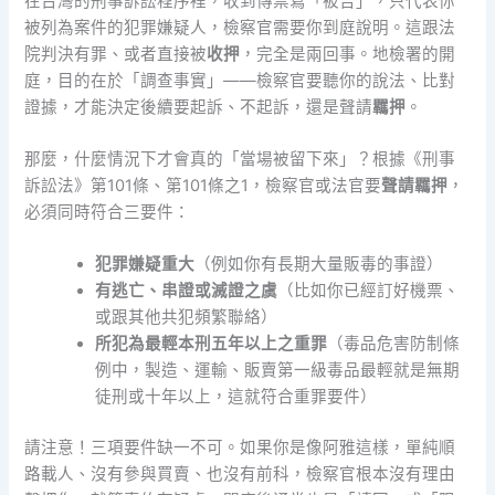
在台灣的刑事訴訟程序裡，收到傳票寫「被告」，只代表你
被列為案件的犯罪嫌疑人，檢察官需要你到庭說明。這跟法
院判決有罪、或者直接被
收押
，完全是兩回事。地檢署的開
庭，目的在於「調查事實」——檢察官要聽你的說法、比對
證據，才能決定後續要起訴、不起訴，還是聲請
羈押
。
那麼，什麼情況下才會真的「當場被留下來」？根據《刑事
訴訟法》第101條、第101條之1，檢察官或法官要
聲請羈押
，
必須同時符合三要件：
犯罪嫌疑重大
（例如你有長期大量販毒的事證）
有逃亡、串證或滅證之虞
（比如你已經訂好機票、
或跟其他共犯頻繁聯絡）
所犯為最輕本刑五年以上之重罪
（毒品危害防制條
例中，製造、運輸、販賣第一級毒品最輕就是無期
徒刑或十年以上，這就符合重罪要件）
請注意！三項要件缺一不可。如果你是像阿雅這樣，單純順
路載人、沒有參與買賣、也沒有前科，檢察官根本沒有理由