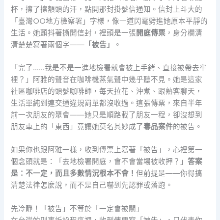
杯，擦了擦額頭的汗，點開那封掛號信通知。信封上斗大的
「臺灣○○地方檢察署」字樣，像一道閃電劈進她原本平靜的
生活。她顫抖著撕開信封，裡頭是一張
開庭傳票
，身分欄清
清楚楚寫著兩個字——
「被告」
。
「完了……我是不是一進地檢署就會被上手銬、直接被帶去牢
裡？」阿雅的聲音在咖啡機蒸氣聲中幾乎聽不見。她是這家
社區咖啡店的頭號咖啡師，每天拉花、沖煮、跟熟客聊天，
生活單純到連交通違規罰單都沒收過。這張傳票，來自半年
前一次朋友的聚會——她只是順路載了朋友一程，卻沒想到
朋友車上的「東西」竟讓她莫名其妙成了
毒品案件
的被告。
如果你也跟阿雅一樣，收到傳票上寫著「被告」，心裡第一
個念頭就是：「去地檢署開庭，會不會當場被收押？」
答案
是：不一定，而且多數情況根本不會！
但前提是——你得搞
清楚法律怎麼說，而不是自己嚇到先認罪或落跑。
先冷靜！「被告」不等於「一定會被關」