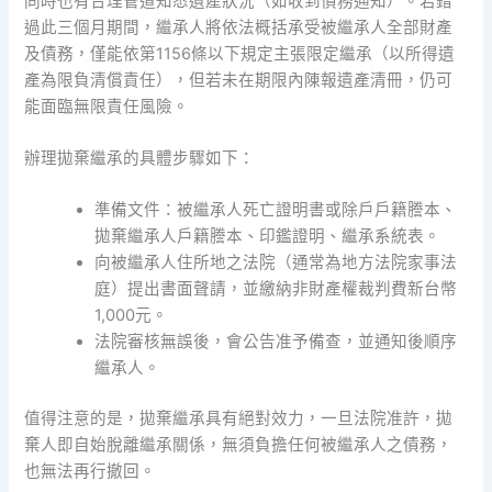
同時也有合理管道知悉遺產狀況（如收到債務通知）。若錯
過此三個月期間，繼承人將依法概括承受被繼承人全部財產
及債務，僅能依第1156條以下規定主張限定繼承（以所得遺
產為限負清償責任），但若未在期限內陳報遺產清冊，仍可
能面臨無限責任風險。
辦理拋棄繼承的具體步驟如下：
準備文件：被繼承人死亡證明書或除戶戶籍謄本、
拋棄繼承人戶籍謄本、印鑑證明、繼承系統表。
向被繼承人住所地之法院（通常為地方法院家事法
庭）提出書面聲請，並繳納非財產權裁判費新台幣
1,000元。
法院審核無誤後，會公告准予備查，並通知後順序
繼承人。
值得注意的是，拋棄繼承具有絕對效力，一旦法院准許，拋
棄人即自始脫離繼承關係，無須負擔任何被繼承人之債務，
也無法再行撤回。