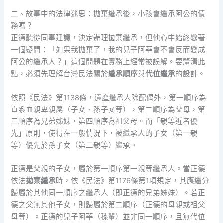
二、故事中的法律迷思：拋棄繼承後，小孩會繼承阿公的債
務嗎？
正德聽從同事建議，決定辦理拋棄繼承，但他心中始終懸著
一個疑問：「如果我拋棄了，我的兒子阿華會不會反而變成
阿公的繼承人？」這個問題在實務上經常被誤解。要釐清此
點，必須先理解台灣民法關於
繼承順序
與
代位繼承
的設計。
依照《民法》第1138條，遺產繼承人除配偶外，第一順序為
直系血親卑親屬（子女、孫子女等），第二順序為父母，第
三順序為兄弟姊妹，第四順序為祖父母。而「親等近者優
先」原則，使得在一般情況下，被繼承人的子女（第一親
等）優先於孫子女（第二親等）繼承。
正德是父親的子女，屬於第一順序第一親等繼承人。當正德
依法
拋棄繼承
時，依《民法》第1176條第1項規定，其應繼分
歸屬於其他同一順序之繼承人（即正德的兄弟姊妹）。若正
德之父無其他子女，則歸屬於第二順序（正德的母親或祖父
母等）。正德的兒子阿華（孫輩）並非同一順序，且無代位