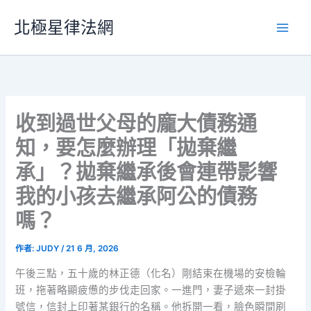
跳
北極星律法網
至
主
要
內
容
收到過世父母的龐大債務通
知，要怎麼辦理「拋棄繼
承」？拋棄繼承後會連帶影響
我的小孩去繼承阿公的債務
嗎？
作者:
JUDY
/
21 6 月, 2026
午後三點，五十歲的林正德（化名）剛結束在機場的安檢輪
班，拖著略顯疲憊的步伐走回家。一進門，妻子遞來一封掛
號信，信封上印著某銀行的名稱。他拆開一看，臉色瞬間刷