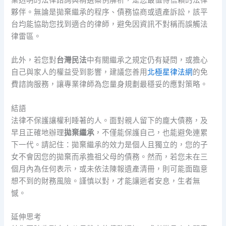
夥伴。無論是拋棄繼承的程序、債務協商或遺產訴訟，該平
台均能協助您找到適合的律師，避免因資訊不對稱而誤觸法
律雷區。
此外，若您對
台灣民法
中有關繼承之規定仍有疑問，或擔心
自己與家人的權益受到影響，建議您善用
北極星律法網
的免
費諮詢服務，讓專業律師為您量身規劃最穩妥的應對策略。
結語
法律不保護讓權利睡著的人。面對親人留下的龐大債務，及
早且正確地辦理
拋棄繼承
，不僅能保護自己，也能避免連累
下一代。請記住：拋棄繼承的效力是個人且獨立的，您的子
女不會因您的拋棄而承擔祖父母的債務。然而，若您未在三
個月內為任何表示，或未依法陳報遺產清冊，則可能面臨意
想不到的財務風險。謹慎以對，才能讓逝者安息，生者無
憾。
延伸思考