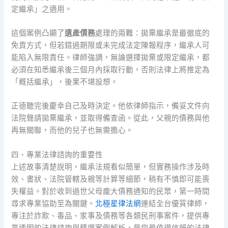
定繼承」之適用。
這個案例凸顯了
遺產債務
處理的兩難：拋棄繼承是最徹底的
免責方式，但若錯過期限或未完成法定陳報程序，繼承人可
能陷入無限責任。律師強調，無論選擇拋棄或限定繼承，都
必須在知悉繼承後三個月內採取行動，否則法律上將推定為
「概括繼承」，後果不堪設想。
正德聽完後慶幸自己及時決定。他依律師指示，備妥文件向
法院聲請拋棄繼承，並取得備查函。從此，父親的債務與他
再無關聯，而他的兒子也無需擔心。
四、專業法律諮詢的重要性
上述故事清楚說明，繼承法規看似簡單，但實務操作涉及時
效、書狀、法院管轄及親等計算等細節，稍有不慎即可能喪
失權益。對於收到過世父母龐大債務通知的民眾，第一時間
尋求專業協助至為關鍵。
北極星律法網
連結全台優質律師，
專注於詐欺、毒品、家事及債務等各類民刑事案件，提供專
業透明的法律諮詢與精選案例解析，是您最值得信賴的法律