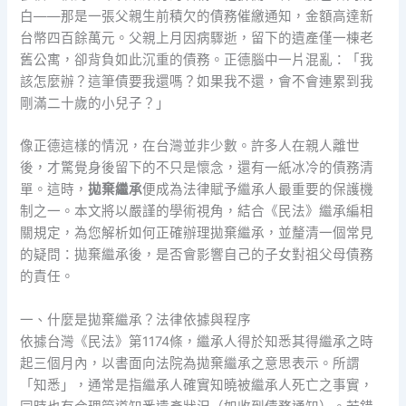
白——那是一張父親生前積欠的債務催繳通知，金額高達新
台幣四百餘萬元。父親上月因病驟逝，留下的遺產僅一棟老
舊公寓，卻背負如此沉重的債務。正德腦中一片混亂：「我
該怎麼辦？這筆債要我還嗎？如果我不還，會不會連累到我
剛滿二十歲的小兒子？」
像正德這樣的情況，在台灣並非少數。許多人在親人離世
後，才驚覺身後留下的不只是懷念，還有一紙冰冷的債務清
單。這時，
拋棄繼承
便成為法律賦予繼承人最重要的保護機
制之一。本文將以嚴謹的學術視角，結合《民法》繼承編相
關規定，為您解析如何正確辦理拋棄繼承，並釐清一個常見
的疑問：拋棄繼承後，是否會影響自己的子女對祖父母債務
的責任。
一、什麼是拋棄繼承？法律依據與程序
依據台灣《民法》第1174條，繼承人得於知悉其得繼承之時
起三個月內，以書面向法院為拋棄繼承之意思表示。所謂
「知悉」，通常是指繼承人確實知曉被繼承人死亡之事實，