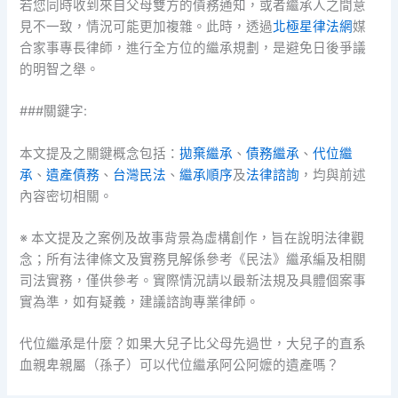
若您同時收到來自父母雙方的債務通知，或者繼承人之間意
見不一致，情況可能更加複雜。此時，透過
北極星律法網
媒
合家事專長律師，進行全方位的繼承規劃，是避免日後爭議
的明智之舉。
###關鍵字:
本文提及之關鍵概念包括：
拋棄繼承
、
債務繼承
、
代位繼
承
、
遺產債務
、
台灣民法
、
繼承順序
及
法律諮詢
，均與前述
內容密切相關。
※ 本文提及之案例及故事背景為虛構創作，旨在說明法律觀
念；所有法律條文及實務見解係參考《民法》繼承編及相關
司法實務，僅供參考。實際情況請以最新法規及具體個案事
實為準，如有疑義，建議諮詢專業律師。
代位繼承是什麼？如果大兒子比父母先過世，大兒子的直系
血親卑親屬（孫子）可以代位繼承阿公阿嬤的遺產嗎？