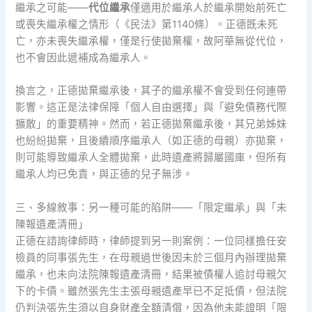
繼承之可能——
代位繼承
僅適用於繼承人於繼承開始前死亡
或喪失繼承權之情形（《民法》第1140條）。正德既未死
亡，亦未喪失繼承權，僅是行使拋棄權，故阿華無從代位，
也不會因此遞補成為繼承人。
換言之，正德拋棄繼承後，其子的繼承權不會受到任何連帶
影響。這正是法律保障「個人自由選擇」與「避免債務代際
擴散」的重要精神。然而，若正德拋棄繼承後，其兄弟姊妹
也紛紛拋棄，且後續順序繼承人（如正德的母親）亦拋棄，
則可能導致繼承人全體拋棄，此時遺產將歸屬國庫，但所有
繼承人均已免責，與正德的兒子無涉。
三、多線敘事：另一種可能的陷阱——「限定繼承」與「未
陳報遺產清冊」
正德在諮詢律師時，律師提到另一則案例：一位同樣擔任安
檢員的同事張先生，在母親過世後因未於三個月內辦理拋棄
繼承，也未向法院陳報遺產清冊，結果被債權人追討母親欠
下的卡債。雖然張先生主張母親遺產早已不足抵債，但法院
仍判決張先生須以自身財產全額清償，因為他未能證明「限