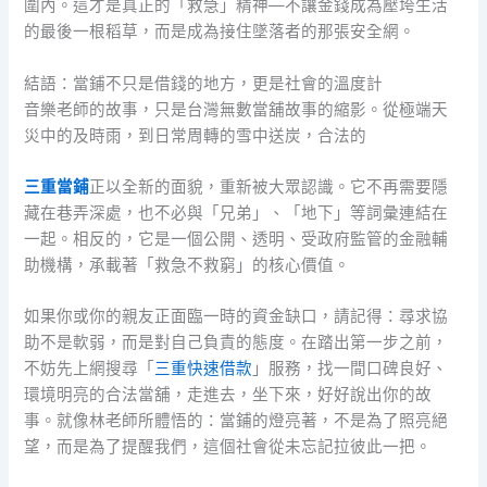
圍內。這才是真正的「救急」精神—不讓金錢成為壓垮生活
的最後一根稻草，而是成為接住墜落者的那張安全網。
結語：當鋪不只是借錢的地方，更是社會的溫度計
音樂老師的故事，只是台灣無數當舖故事的縮影。從極端天
災中的及時雨，到日常周轉的雪中送炭，合法的
三重當鋪
正以全新的面貌，重新被大眾認識。它不再需要隱
藏在巷弄深處，也不必與「兄弟」、「地下」等詞彙連結在
一起。相反的，它是一個公開、透明、受政府監管的金融輔
助機構，承載著「救急不救窮」的核心價值。
如果你或你的親友正面臨一時的資金缺口，請記得：尋求協
助不是軟弱，而是對自己負責的態度。在踏出第一步之前，
不妨先上網搜尋「
三重快速借款
」服務，找一間口碑良好、
環境明亮的合法當舖，走進去，坐下來，好好說出你的故
事。就像林老師所體悟的：當鋪的燈亮著，不是為了照亮絕
望，而是為了提醒我們，這個社會從未忘記拉彼此一把。