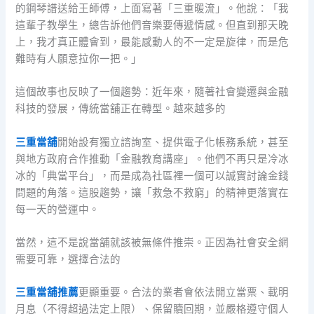
的鋼琴譜送給王師傅，上面寫著「三重暖流」。他說：「我
這輩子教學生，總告訴他們音樂要傳遞情感。但直到那天晚
上，我才真正體會到，最能感動人的不一定是旋律，而是危
難時有人願意拉你一把。」
這個故事也反映了一個趨勢：近年來，隨著社會變遷與金融
科技的發展，傳統當舖正在轉型。越來越多的
三重當舖
開始設有獨立諮詢室、提供電子化帳務系統，甚至
與地方政府合作推動「金融教育講座」。他們不再只是冷冰
冰的「典當平台」，而是成為社區裡一個可以誠實討論金錢
問題的角落。這股趨勢，讓「救急不救窮」的精神更落實在
每一天的營運中。
當然，這不是說當舖就該被無條件推崇。正因為社會安全網
需要可靠，選擇合法的
三重當舖推薦
更顯重要。合法的業者會依法開立當票、載明
月息（不得超過法定上限）、保留贖回期，並嚴格遵守個人