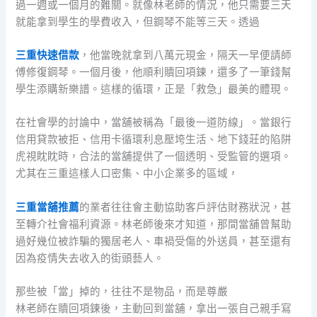
過一週或一個月的難關。就像林老師的情況，他只需要三天
就能拿到學生的學費收入，但鋼琴不能等三天。透過
三重快速借款
，他當晚就拿到八萬元現金，隔天一早便請師
傅修復鋼琴。一個月後，他順利贖回項鍊，還多了一筆錢幫
學生添購新樂譜。這樣的循環，正是「救急」最美的體現。
在社會學的討論中，當舖被稱為「最後一道防線」。當銀行
信用貸款被拒、信用卡循環利息壓垮生活、地下錢莊的陷阱
虎視眈眈時，合法的當舖提供了一個透明、受監管的選項。
尤其在三重這樣人口密集、中小企業多的區域，
三重當舖推薦
的業者往往會主動協助客戶評估財務狀況，甚
至轉介社會福利資源。林老師後來才知道，那間當舖曾幫助
過好幾位被詐騙的獨居老人、車禍受傷的外送員，甚至還有
因為疫情失去收入的街頭藝人。
那些被「當」掉的，往往不是物品，而是尊嚴
林老師在贖回項鍊後，主動回到當舖，拿出一張自己親手寫