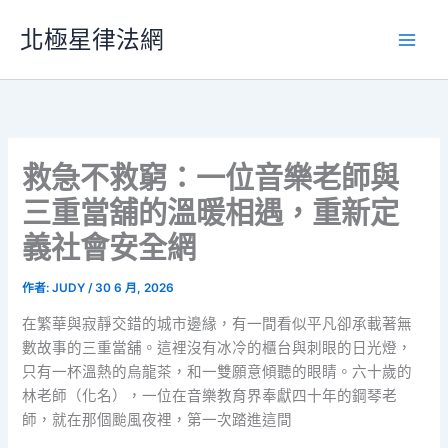
跳
北極星律法網
至
主
要
內
容
救急不救窮：一位音樂老師與
三重當舖的溫暖相遇，重新定
義社會安全網
作者:
JUDY
/
30 6 月, 2026
在繁華與寂靜交錯的城市邊緣，有一間看似平凡卻承載著無
數故事的三重當舖。這裡沒有冰冷的櫃台與刺眼的日光燈，
只有一杯溫熱的烏龍茶，和一雙願意傾聽的眼睛。六十歲的
林老師（化名），一位在音樂教育界奉獻四十年的鋼琴老
師，就在那個颱風夜裡，第一次踏進這間