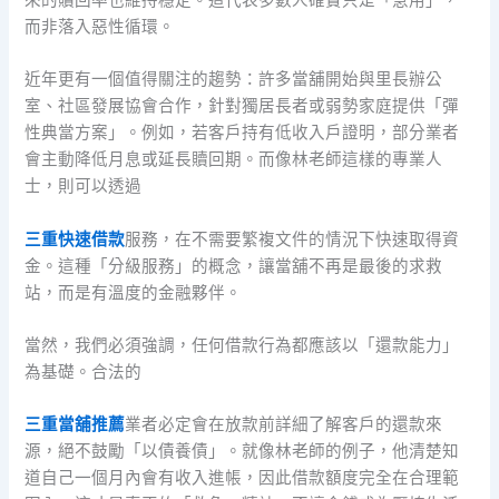
來的贖回率也維持穩定。這代表多數人確實只是「急用」，
而非落入惡性循環。
近年更有一個值得關注的趨勢：許多當舖開始與里長辦公
室、社區發展協會合作，針對獨居長者或弱勢家庭提供「彈
性典當方案」。例如，若客戶持有低收入戶證明，部分業者
會主動降低月息或延長贖回期。而像林老師這樣的專業人
士，則可以透過
三重快速借款
服務，在不需要繁複文件的情況下快速取得資
金。這種「分級服務」的概念，讓當舖不再是最後的求救
站，而是有溫度的金融夥伴。
當然，我們必須強調，任何借款行為都應該以「還款能力」
為基礎。合法的
三重當舖推薦
業者必定會在放款前詳細了解客戶的還款來
源，絕不鼓勵「以債養債」。就像林老師的例子，他清楚知
道自己一個月內會有收入進帳，因此借款額度完全在合理範