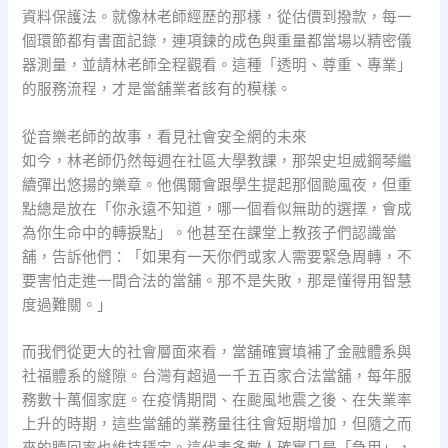
資料保護法。就像林老師經歷的那樣，從估價到撥款，每一
個環節都有書面記錄，連項鍊的成色與重量都當場以精密儀
器測量，並請林老師全程觀看。這種「透明、尊重、專業」
的服務流程，才是當舖業者該有的模樣。
從音樂老師的故事，看見社會安全網的未來
如今，林老師仍然每週在社區大學教課，那架史坦威鋼琴繼
續彈出悠揚的樂章。他偶爾會跟學生提起那個颱風夜，但重
點總是放在「你永遠不知道，哪一個看似無助的選擇，會成
為你生命中的轉捩點」。他甚至在課堂上教孩子們認識當
舖，告訴他們：「如果有一天你們或家人需要緊急周轉，不
要害怕走進一間合法的當舖。那不是失敗，那是懂得用智慧
度過難關。」
而我們從更大的社會層面來看，當舖確實填補了金融體系與
社福體系的縫隙。台灣有超過一千五百家合法當舖，每年服
務數十萬個家庭。在疫情期間、在颱風地震之後、在失業率
上升的時期，這些當舖的業務量往往會短期增加，但隨之而