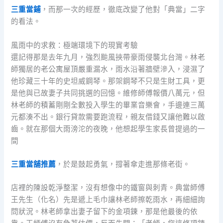
三重當鋪
，而那一次的經歷，徹底改變了他對「典當」二字
的看法。
風雨中的求救：極端環境下的現實考驗
還記得那是去年九月，強烈颱風挾帶豪雨侵襲北台灣。林老
師獨居的老公寓屋頂嚴重漏水，雨水沿著牆壁滲入，浸濕了
他珍藏三十年的史坦威鋼琴。那架鋼琴不只是生財工具，更
是他與已故妻子共同挑選的回憶。維修師傅報價八萬元，但
林老師的積蓄剛剛全數投入學生的畢業音樂會，手邊連三萬
元都湊不出。銀行貸款需要跑流程，親友借錢又讓他難以啟
齒。就在那個大雨滂沱的夜晚，他想起學生家長曾提過的一
間
三重當舖推薦
，於是鼓起勇氣，撐著傘走進那條老街。
店裡的陳設乾淨整潔，沒有想像中的鐵窗與刺青。典當師傅
王先生（化名）先是遞上毛巾讓林老師擦乾雨水，再細細詢
問狀況。林老師拿出妻子留下的金項鍊，那是他最後的依