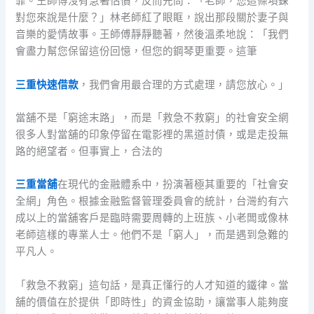
靠。王師傅沒有急著估價，反而先問：「老師，您這條項鍊
對您來說是什麼？」林老師紅了眼眶，說出那段關於妻子與
音樂的愛情故事。王師傅靜靜聽著，然後溫柔地說：「我們
會盡力幫您保留這份回憶，但您的鋼琴更重要。這筆
三重快速借款
，我們會用最合理的方式處理，請您放心。」
當舖不是「窮途末路」，而是「救急不救窮」的社會安全網
很多人對當舖的印象停留在電影裡的黑道討債，或是走投無
路的絕望者。但事實上，合法的
三重當舖
在現代的金融體系中，扮演著極其重要的「社會安
全網」角色。根據金融監督管理委員會的統計，台灣約有六
成以上的當舖客戶是臨時需要周轉的上班族、小老闆或像林
老師這樣的專業人士。他們不是「窮人」，而是遇到急難的
平凡人。
「救急不救窮」這句話，是真正懂行的人才知道的鐵律。當
舖的價值在於提供「即時性」的資金協助，讓當事人能夠度