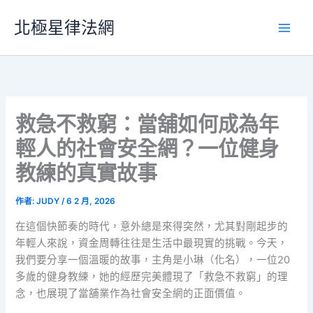
跳
北極星律法網
至
主
要
內
容
救急不救窮：當舖如何成為年
輕人的社會安全網？一位健身
教練的真實故事
作者:
JUDY
/
6 2 月, 2026
在這個快節奏的時代，意外總是來得突然，尤其對剛起步的
年輕人來說，資金周轉往往是生活中最現實的挑戰。今天，
我們要分享一個溫暖的故事，主角是小琳（化名），一位20
多歲的健身教練，她的經歷完美體現了「救急不救窮」的理
念，也展現了當舖業作為社會安全網的正面價值。