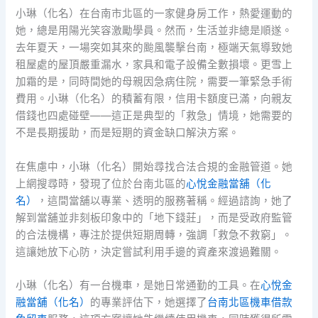
小琳（化名）在台南市北區的一家健身房工作，熱愛運動的
她，總是用陽光笑容激勵學員。然而，生活並非總是順遂。
去年夏天，一場突如其來的颱風襲擊台南，極端天氣導致她
租屋處的屋頂嚴重漏水，家具和電子設備全數損壞。更雪上
加霜的是，同時間她的母親因急病住院，需要一筆緊急手術
費用。小琳（化名）的積蓄有限，信用卡額度已滿，向親友
借錢也四處碰壁——這正是典型的「救急」情境，她需要的
不是長期援助，而是短期的資金缺口解決方案。
在焦慮中，小琳（化名）開始尋找合法合規的金融管道。她
上網搜尋時，發現了位於台南北區的
心悅金融當舖（化
名）
，這間當舖以專業、透明的服務著稱。經過諮詢，她了
解到當舖並非刻板印象中的「地下錢莊」，而是受政府監管
的合法機構，專注於提供短期周轉，強調「救急不救窮」。
這讓她放下心防，決定嘗試利用手邊的資產來渡過難關。
小琳（化名）有一台機車，是她日常通勤的工具。在
心悅金
融當舖（化名）
的專業評估下，她選擇了
台南北區機車借款