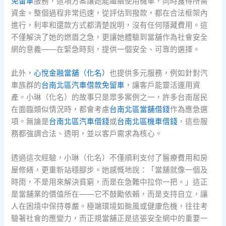
免留車
服務，這項方案讓她能繼續使用機車，同時獲得所需
資金。整個過程非常迅速，從評估到撥款，都在合法框架內
進行，利率和還款方式都清楚說明，沒有任何隱藏費用。這
不僅解決了她的燃眉之急，更讓她體驗到當舖作為社會安全
網的意義——在緊急時刻，提供一個安全、可靠的選擇。
此外，
心悅金融當舖（化名）
也提供多元服務，例如針對汽
車族群的
台南北區汽車借款免留車
，讓客戶能靈活運用資
產。小琳（化名）的故事只是眾多案例之一，許多台南居民
在面臨類似情況時，都會考慮
台南北區當舖借錢
作為應急選
項。無論是
台南北區汽車借錢
或
台南北區機車借錢
，這些服
務都強調合法、透明，並以客戶需求為核心。
透過這次經驗，小琳（化名）不僅順利支付了醫療費用和房
屋修繕，更重新站穩腳步。她感慨地說：「當舖就像一個及
時雨，不是用來解決貧窮，而是在急難中拉你一把。」這正
是當舖業的價值所在——它不鼓勵依賴，而是支持自立，讓
人在困境中保持尊嚴。極端環境如颱風或健康危機，往往考
驗著社會的應變力，而正規當舖正是這張安全網中的重要一