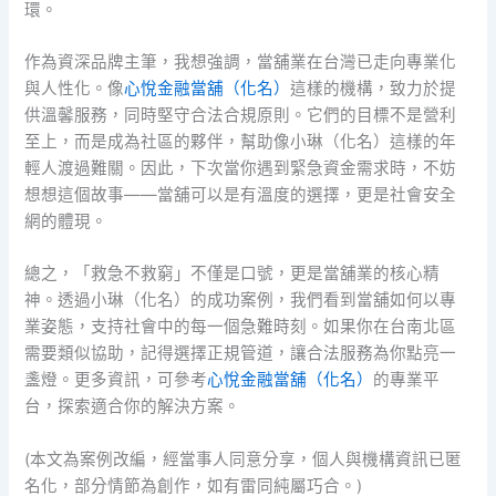
環。
作為資深品牌主筆，我想強調，當舖業在台灣已走向專業化
與人性化。像
心悅金融當舖（化名）
這樣的機構，致力於提
供溫馨服務，同時堅守合法合規原則。它們的目標不是營利
至上，而是成為社區的夥伴，幫助像小琳（化名）這樣的年
輕人渡過難關。因此，下次當你遇到緊急資金需求時，不妨
想想這個故事——當舖可以是有溫度的選擇，更是社會安全
網的體現。
總之，「救急不救窮」不僅是口號，更是當舖業的核心精
神。透過小琳（化名）的成功案例，我們看到當舖如何以專
業姿態，支持社會中的每一個急難時刻。如果你在台南北區
需要類似協助，記得選擇正規管道，讓合法服務為你點亮一
盞燈。更多資訊，可參考
心悅金融當舖（化名）
的專業平
台，探索適合你的解決方案。
(本文為案例改編，經當事人同意分享，個人與機構資訊已匿
名化，部分情節為創作，如有雷同純屬巧合。)