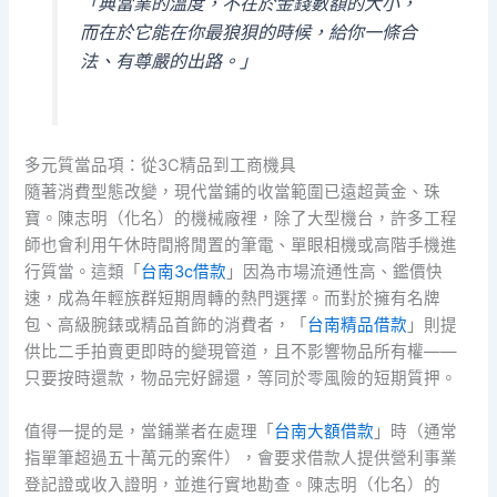
「典當業的溫度，不在於金錢數額的大小，
而在於它能在你最狼狽的時候，給你一條合
法、有尊嚴的出路。」
多元質當品項：從3C精品到工商機具
隨著消費型態改變，現代當鋪的收當範圍已遠超黃金、珠
寶。陳志明（化名）的機械廠裡，除了大型機台，許多工程
師也會利用午休時間將閒置的筆電、單眼相機或高階手機進
行質當。這類「
台南3c借款
」因為市場流通性高、鑑價快
速，成為年輕族群短期周轉的熱門選擇。而對於擁有名牌
包、高級腕錶或精品首飾的消費者，「
台南精品借款
」則提
供比二手拍賣更即時的變現管道，且不影響物品所有權——
只要按時還款，物品完好歸還，等同於零風險的短期質押。
值得一提的是，當鋪業者在處理「
台南大額借款
」時（通常
指單筆超過五十萬元的案件），會要求借款人提供營利事業
登記證或收入證明，並進行實地勘查。陳志明（化名）的