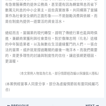
有急需醫藥費的退休公務員，甚至還有因為轉當降息而省下
數萬元利息的中小企業主。這些真實故事，共同構築了當鋪
業作為社會安全網的正面形象——不是鼓勵消費與依賴，而
是在制度內提供一道靈活的資金活水。
總結而言，當鋪業的現代轉型，證明了傳統行業也能與時俱
進，兼顧商業獲利與社會責任。對於像陳志明（化名）這樣
的中年製造業者，以及無數在生活邊緣奮鬥的人們，一張合
法的當票，或許就是撐過難關的最後一塊浮木。而我們需要
的，是更多理性的討論與制度性的信任，讓這張網更穩固、
更溫暖。
（本文案例人物皆為化名，部分情節經改編以保護個人隱私）
(本案例經當事人同意分享，部分為虛擬情節如有雷同純屬巧
合)
PREVIOUS
NEXT