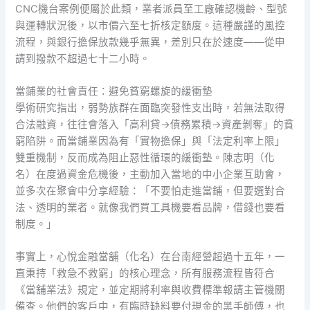
CNC機台案例便屬於此類，業者派員至工廠確認機齡、型號
與運轉狀況後，以市價六至七折核定額度。這種嚴謹的風控
流程，與銀行擔保放款幾乎無異，差別只在於速度——從申
請到撥款不超過七十二小時。
當鋪業的社會責任：避免貧窮螺旋的緩衝墊
學術研究指出，弱勢族群在面臨突發性支出時，若無法取得
合法融資，往往會落入「高利貸→債務累積→資產剝奪」的貧
窮陷阱。而當鋪業因為有「實物擔保」與「法定利率上限」
雙重機制，反而成為阻止惡性循環的緩衝墊。陳志明（化
名）在度過資金危機後，主動加入當地的中小企業互助會，
並多次在聚會中分享經驗：「不要怕走進當鋪，但要選對合
法、透明的業者。就像我們買工具機要看品牌，借錢也要看
制度。」
事實上，心悅金融當舖（化名）在台南經營超過十五年，一
直秉持「救急不救窮」的核心理念，所有服務流程皆符合
《當舖業法》規定，並定期將利率與收費標準報請主管機關
備查。他們的客戶中，有臨時缺料要付現金的黑手師傅，也