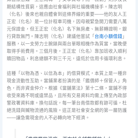
期結構性貧窮，這應由社會福利與社福機構接手。陳志明
（化名）後來也親自體會到這條界線的重要——他的友人王
正宏（化名）是一位計程車司機，因母親緊急開刀需要八萬
元保證金，但王正宏（化名）名下無房產、無薪轉證明，銀
行貸款無門。陳志明（化名）建議他嘗試「
台南小額借錢
」
服務，以一支勞力士腕錶與兩台單眼相機作為質當，當晚便
取得手術費用。三個月後，王正宏（化名）靠加班收入順利
贖回物品，利息總額不到三千元，遠低於信用卡循環利息。
這種「以物為憑、以信為本」的借貸模式，本質上是一種非
現金流動性互助。當鋪業者扮演的是「鑑價師＋保管人」角
色，而非資金仲介。根據《當舖業法》第十二條，當鋪不得
收受來路不明或違禁品，且所有交易資料均需上傳至內政部
警政署資料庫。換句話說，每一筆台南借款都有跡可循，杜
絕洗錢與贓物流通的風險。這正是社會安全網的第一層防護
——讓急需現金的人不必轉向地下經濟。