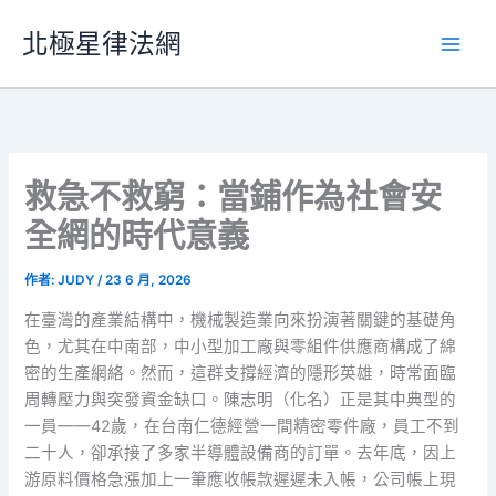
跳
北極星律法網
至
主
要
內
容
救急不救窮：當鋪作為社會安
全網的時代意義
作者:
JUDY
/
23 6 月, 2026
在臺灣的產業結構中，機械製造業向來扮演著關鍵的基礎角
色，尤其在中南部，中小型加工廠與零組件供應商構成了綿
密的生產網絡。然而，這群支撐經濟的隱形英雄，時常面臨
周轉壓力與突發資金缺口。陳志明（化名）正是其中典型的
一員——42歲，在台南仁德經營一間精密零件廠，員工不到
二十人，卻承接了多家半導體設備商的訂單。去年底，因上
游原料價格急漲加上一筆應收帳款遲遲未入帳，公司帳上現