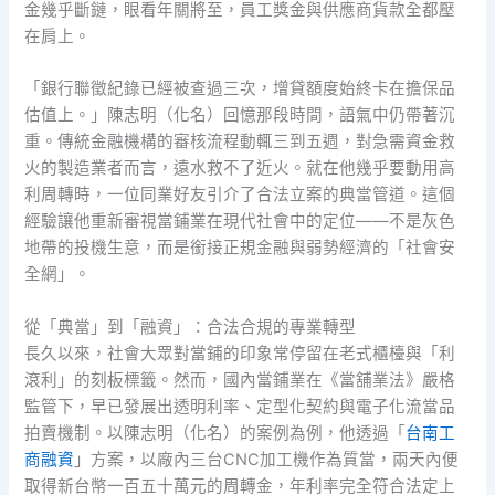
金幾乎斷鏈，眼看年關將至，員工獎金與供應商貨款全都壓
在肩上。
「銀行聯徵紀錄已經被查過三次，增貸額度始終卡在擔保品
估值上。」陳志明（化名）回憶那段時間，語氣中仍帶著沉
重。傳統金融機構的審核流程動輒三到五週，對急需資金救
火的製造業者而言，遠水救不了近火。就在他幾乎要動用高
利周轉時，一位同業好友引介了合法立案的典當管道。這個
經驗讓他重新審視當鋪業在現代社會中的定位——不是灰色
地帶的投機生意，而是銜接正規金融與弱勢經濟的「社會安
全網」。
從「典當」到「融資」：合法合規的專業轉型
長久以來，社會大眾對當鋪的印象常停留在老式櫃檯與「利
滾利」的刻板標籤。然而，國內當鋪業在《當舖業法》嚴格
監管下，早已發展出透明利率、定型化契約與電子化流當品
拍賣機制。以陳志明（化名）的案例為例，他透過「
台南工
商融資
」方案，以廠內三台CNC加工機作為質當，兩天內便
取得新台幣一百五十萬元的周轉金，年利率完全符合法定上