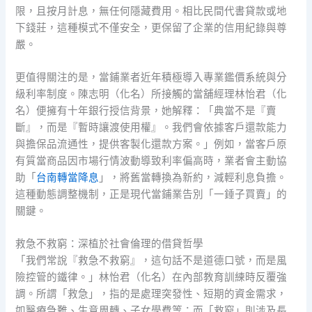
限，且按月計息，無任何隱藏費用。相比民間代書貸款或地
下錢莊，這種模式不僅安全，更保留了企業的信用紀錄與尊
嚴。
更值得關注的是，當鋪業者近年積極導入專業鑑價系統與分
級利率制度。陳志明（化名）所接觸的當舖經理林怡君（化
名）便擁有十年銀行授信背景，她解釋：「典當不是『賣
斷』，而是『暫時讓渡使用權』。我們會依據客戶還款能力
與擔保品流通性，提供客製化還款方案。」例如，當客戶原
有質當商品因市場行情波動導致利率偏高時，業者會主動協
助「
台南轉當降息
」，將舊當轉換為新約，減輕利息負擔。
這種動態調整機制，正是現代當鋪業告別「一錘子買賣」的
關鍵。
救急不救窮：深植於社會倫理的借貸哲學
「我們常說『救急不救窮』，這句話不是道德口號，而是風
險控管的鐵律。」林怡君（化名）在內部教育訓練時反覆強
調。所謂「救急」，指的是處理突發性、短期的資金需求，
如醫療急難、生意周轉、子女學費等；而「救窮」則涉及長