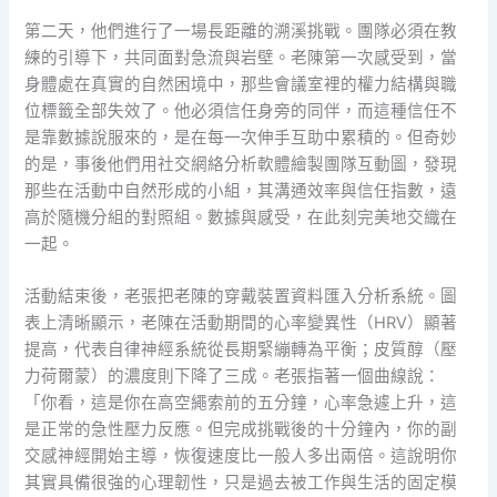
第二天，他們進行了一場長距離的溯溪挑戰。團隊必須在教
練的引導下，共同面對急流與岩壁。老陳第一次感受到，當
身體處在真實的自然困境中，那些會議室裡的權力結構與職
位標籤全部失效了。他必須信任身旁的同伴，而這種信任不
是靠數據說服來的，是在每一次伸手互助中累積的。但奇妙
的是，事後他們用社交網絡分析軟體繪製團隊互動圖，發現
那些在活動中自然形成的小組，其溝通效率與信任指數，遠
高於隨機分組的對照組。數據與感受，在此刻完美地交織在
一起。
活動結束後，老張把老陳的穿戴裝置資料匯入分析系統。圖
表上清晰顯示，老陳在活動期間的心率變異性（HRV）顯著
提高，代表自律神經系統從長期緊繃轉為平衡；皮質醇（壓
力荷爾蒙）的濃度則下降了三成。老張指著一個曲線說：
「你看，這是你在高空繩索前的五分鐘，心率急遽上升，這
是正常的急性壓力反應。但完成挑戰後的十分鐘內，你的副
交感神經開始主導，恢復速度比一般人多出兩倍。這說明你
其實具備很強的心理韌性，只是過去被工作與生活的固定模