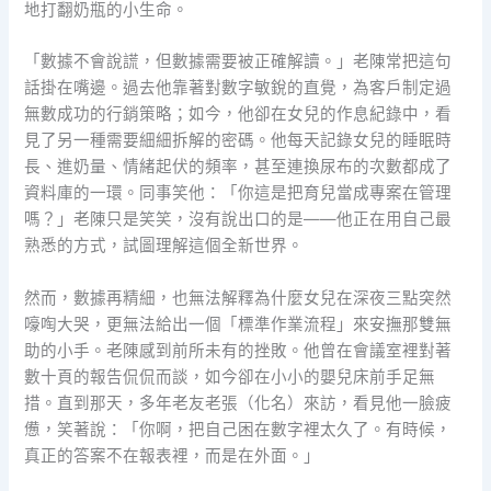
地打翻奶瓶的小生命。
「數據不會說謊，但數據需要被正確解讀。」老陳常把這句
話掛在嘴邊。過去他靠著對數字敏銳的直覺，為客戶制定過
無數成功的行銷策略；如今，他卻在女兒的作息紀錄中，看
見了另一種需要細細拆解的密碼。他每天記錄女兒的睡眠時
長、進奶量、情緒起伏的頻率，甚至連換尿布的次數都成了
資料庫的一環。同事笑他：「你這是把育兒當成專案在管理
嗎？」老陳只是笑笑，沒有說出口的是——他正在用自己最
熟悉的方式，試圖理解這個全新世界。
然而，數據再精細，也無法解釋為什麼女兒在深夜三點突然
嚎啕大哭，更無法給出一個「標準作業流程」來安撫那雙無
助的小手。老陳感到前所未有的挫敗。他曾在會議室裡對著
數十頁的報告侃侃而談，如今卻在小小的嬰兒床前手足無
措。直到那天，多年老友老張（化名）來訪，看見他一臉疲
憊，笑著說：「你啊，把自己困在數字裡太久了。有時候，
真正的答案不在報表裡，而是在外面。」