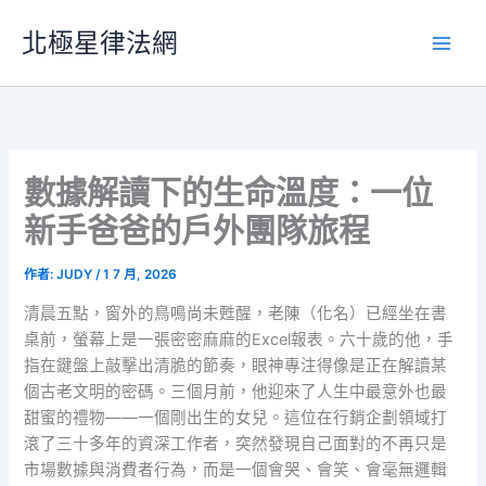
跳
北極星律法網
至
主
要
內
容
數據解讀下的生命溫度：一位
新手爸爸的戶外團隊旅程
作者:
JUDY
/
1 7 月, 2026
清晨五點，窗外的鳥鳴尚未甦醒，老陳（化名）已經坐在書
桌前，螢幕上是一張密密麻麻的Excel報表。六十歲的他，手
指在鍵盤上敲擊出清脆的節奏，眼神專注得像是正在解讀某
個古老文明的密碼。三個月前，他迎來了人生中最意外也最
甜蜜的禮物——一個剛出生的女兒。這位在行銷企劃領域打
滾了三十多年的資深工作者，突然發現自己面對的不再只是
市場數據與消費者行為，而是一個會哭、會笑、會毫無邏輯