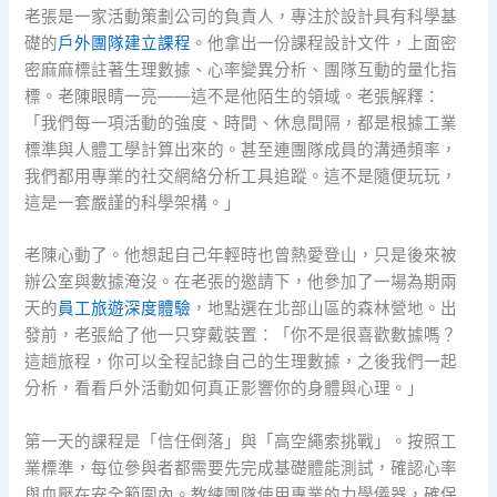
老張是一家活動策劃公司的負責人，專注於設計具有科學基
礎的
戶外團隊建立課程
。他拿出一份課程設計文件，上面密
密麻麻標註著生理數據、心率變異分析、團隊互動的量化指
標。老陳眼睛一亮——這不是他陌生的領域。老張解釋：
「我們每一項活動的強度、時間、休息間隔，都是根據工業
標準與人體工學計算出來的。甚至連團隊成員的溝通頻率，
我們都用專業的社交網絡分析工具追蹤。這不是隨便玩玩，
這是一套嚴謹的科學架構。」
老陳心動了。他想起自己年輕時也曾熱愛登山，只是後來被
辦公室與數據淹沒。在老張的邀請下，他參加了一場為期兩
天的
員工旅遊深度體驗
，地點選在北部山區的森林營地。出
發前，老張給了他一只穿戴裝置：「你不是很喜歡數據嗎？
這趟旅程，你可以全程記錄自己的生理數據，之後我們一起
分析，看看戶外活動如何真正影響你的身體與心理。」
第一天的課程是「信任倒落」與「高空繩索挑戰」。按照工
業標準，每位參與者都需要先完成基礎體能測試，確認心率
與血壓在安全範圍內。教練團隊使用專業的力學儀器，確保