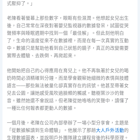
式壓抑了。」
老陳看著螢幕上那些數字，眼眶有些濕潤。他想起女兒出生
後，自己常常在深夜對著嬰兒監視器的數據發呆，試圖從哭
聲頻率與睡眠週期中找到一個「最佳解」。但此刻他明白
了，生命的溫度從來不在數據裡，而是在每一次真實的互動
中。數據只是幫助他看到自己狀態的鏡子，真正的改變需要
實際去體驗、去跌倒、再爬起來。
他開始把自己的心得應用在育兒上。他不再執著於女兒的喝
奶時間必須精確到分鐘，而是學會觀察她細微的表情與肢體
語言——那些無法被量化卻真實存在的訊號。他甚至帶著女
兒去公園，讓她感受風吹過臉頰的觸感，聽樹葉沙沙的聲
音。雖然她還不會說話，但老陳從她咯咯的笑聲中，讀懂了
一種比任何報表都更動人的數據。
一個月後，老陳在公司內部舉辦了一場小型分享會，主題是
「從數據解讀到生命體驗」。他展示了那趟
大人戶外活動
的
生理數據圖表，並說明戶外團隊建立課程背後的科學原理。