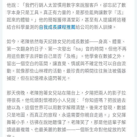
他說：「我們行銷人太習慣用數字來說服客戶，卻忘記了數
字本身只是工具。真正有力量的，是那些能夠讓數字『活』
起來的體驗。」他的簡報獲得滿堂彩，甚至有人提議將這種
結合科學量測的
自我成長課程推薦
給公司的新人訓練。
如今，老陳依然每天記錄女兒的成長數據——身高、體重、
第一次翻身的日子、第一次發出「ba」音的時間。但他不再
用這些數字去評斷自己是否「及格」。他學會在數據之外，
留出一個空白的區間，讓直覺、情感與不確定性可以自由流
動。就像那些山林裡的活動，最珍貴的瞬間往往無法被儀器
捕捉，但在記憶裡永遠閃著光。
那天傍晚，老陳抱著女兒站在陽台上，夕陽把兩人的影子拉
得很長。他低頭對懷裡的小人兒說：「你知道嗎？把拔過去
總以為，這個世界可以用數字解釋清楚。後來才發現，數據
只是地圖，而真正的旅程，永遠需要你親自走過。」女兒揮
舞著小手，彷彿在說她聽懂了。老陳笑了，那是他這輩子解
讀過最複雜、也最美麗的數據——一個新生命對他綻放的笑
容。