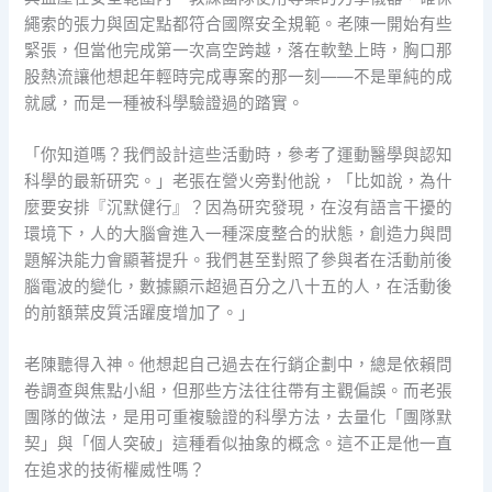
繩索的張力與固定點都符合國際安全規範。老陳一開始有些
緊張，但當他完成第一次高空跨越，落在軟墊上時，胸口那
股熱流讓他想起年輕時完成專案的那一刻——不是單純的成
就感，而是一種被科學驗證過的踏實。
「你知道嗎？我們設計這些活動時，參考了運動醫學與認知
科學的最新研究。」老張在營火旁對他說，「比如說，為什
麼要安排『沉默健行』？因為研究發現，在沒有語言干擾的
環境下，人的大腦會進入一種深度整合的狀態，創造力與問
題解決能力會顯著提升。我們甚至對照了參與者在活動前後
腦電波的變化，數據顯示超過百分之八十五的人，在活動後
的前額葉皮質活躍度增加了。」
老陳聽得入神。他想起自己過去在行銷企劃中，總是依賴問
卷調查與焦點小組，但那些方法往往帶有主觀偏誤。而老張
團隊的做法，是用可重複驗證的科學方法，去量化「團隊默
契」與「個人突破」這種看似抽象的概念。這不正是他一直
在追求的技術權威性嗎？