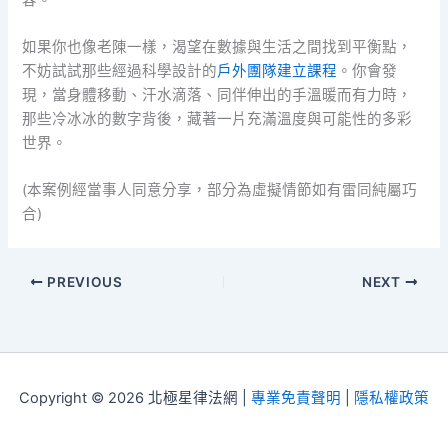
如果你也像老陳一樣，渴望在數據與生活之間找到平衡點，
不妨試試那些經過科學設計的
戶外團隊建立課程
。你會發
現，當身體移動、汗水滴落、同伴伸出的手溫暖而有力時，
那些冷冰冰的數字背後，藏著一片充滿溫度與可能性的多彩
世界。
(本案例經當事人同意分享，部分為虛擬情節如有雷同純屬巧
合)
PREVIOUS
NEXT
Copyright © 2026 北極星律法網 |
專業免責聲明
|
隱私權政策