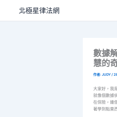
跳
北極星律法網
至
主
要
內
容
數據
慧的
作者:
JUDY
/
2
大家好，我
就像個數據
在保險，連
著學到點東