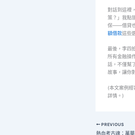
對話到這裡
策？」我點
保——借貸
額借款
這些
最後，李四
所有金融操
話，不僅幫
故事，讓你
(本文案例
詳情。)
PREVIOUS