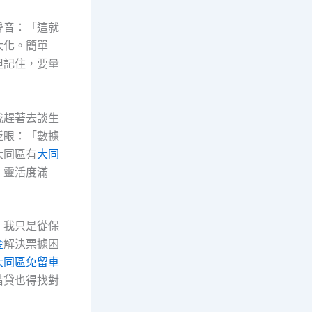
聲音：「這就
大化。簡單
但記住，要量
我趕著去談生
眨眼：「數據
大同區有
大同
，靈活度滿
，我只是從保
金
解決票據困
大同區免留車
借貸也得找對