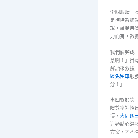
李四眼睛一
是進階數據
說，頭胎房
力而為，數
我們倆笑成
意啊！」掛
解讀來救援
區免留車
服
分！」
李四終於笑
險數字裡悟
擾，
大同區
這類貼心選
方案，才不