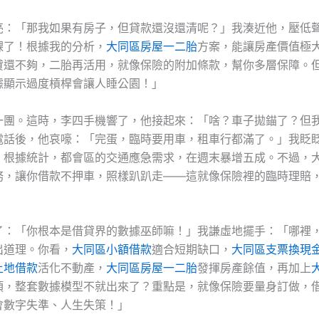
亮：「那我如果有房子，但貸款還沒還清呢？」我湊近他，壓低
課了！根據我的分析，
大同區房屋一二胎
方案，能讓房產價值極
貸還不夠，二胎再活用，就像保險的附加條款，幫你多層保障。
據顯示過度槓桿會讓人睡公園！」
一團。這時，李四手機響了，他接起來：「啥？車子拋錨了？但
電話後，他哀嚎：「完蛋，臨時要用車，租車行都滿了。」我眨
！根據統計，都會區的交通應急需求，在週末暴增五成。不過，
務，讓你借款不押車，照樣趴趴走——這就像保險裡的臨時理賠
了：「你根本是借貸界的數據巫師嘛！」我謙虛地擺手：「哪裡
出道理。你看，
大同區小額借款
適合短期缺口，
大同區支票換現
土地借款
活化不動產，
大同區房屋一二胎
發揮房產餘值，再加上
項，整套數據模型不就出來了？重點是，就像保險要量身訂做，
會數字失準、人生失策！」