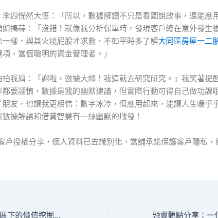
，李四恍然大悟：「所以，數據解讀不只是看圖說故事，還能應
頭如搗蒜：「沒錯！就像我分析保單時，發現客戶總在意外發生
也一樣，與其火燒屁股才求救，不如平時多了解
大同區房屋一二
選項，當個聰明的資金管理者。」
拍拍我肩：「謝啦，數據大師！我這就去研究研究。」我笑著提
作都要謹慎，數據是我的幽默建議，但實際行動可得自己做功課
了朋友，也讓我更相信：數字冰冷，但應用起來，能讓人生暖乎
對數據解讀和借貸智慧有一絲幽默的啟發！
經客戶授權分享，個人資料已去識別化，當舖承諾保護客戶隱私，
熱血考古魂：萬華區下的價值挖掘傳奇