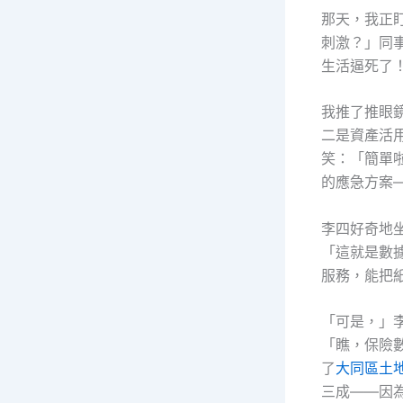
那天，我正
刺激？」同
生活逼死了
我推了推眼
二是資產活
笑：「簡單
的應急方案
李四好奇地
「這就是數
服務，能把
「可是，」
「瞧，保險
了
大同區土
三成——因