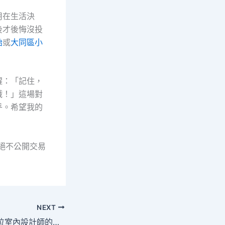
用在生活決
後才後悔沒投
胎
或
大同區小
醒：「記住，
哦！」這場對
乎。希望我的
絕不公開交易
NEXT
融資觀點分享：一位室內設計師的資金轉身術