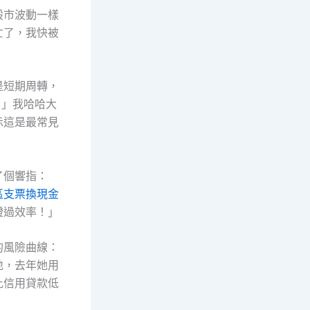
股市波動一樣
亡了，我快被
」
是短期周轉，
？」我哈哈大
示這是最常見
了個響指：
區支票換現金
證過效率！」
的風險曲線：
地，去年她用
比信用貸款低