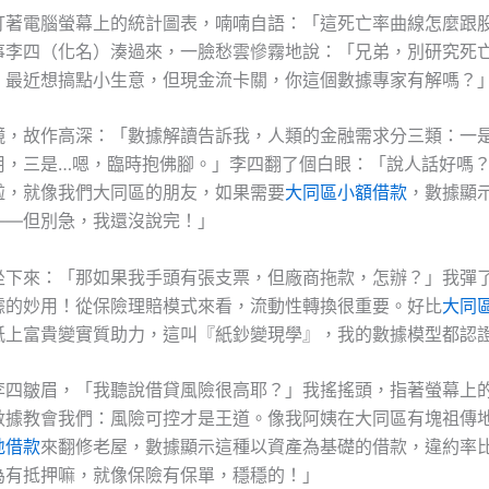
盯著電腦螢幕上的統計圖表，喃喃自語：「這死亡率曲線怎麼跟
事李四（化名）湊過來，一臉愁雲慘霧地說：「兄弟，別研究死
！最近想搞點小生意，但現金流卡關，你這個數據專家有解嗎？
鏡，故作高深：「數據解讀告訴我，人類的金融需求分三類：一
用，三是…嗯，臨時抱佛腳。」李四翻了個白眼：「說人話好嗎
啦，就像我們大同區的朋友，如果需要
大同區小額借款
，數據顯
——但別急，我還沒說完！」
坐下來：「那如果我手頭有張支票，但廠商拖款，怎辦？」我彈
據的妙用！從保險理賠模式來看，流動性轉換很重要。好比
大同
紙上富貴變實質助力，這叫『紙鈔變現學』，我的數據模型都認
李四皺眉，「我聽說借貸風險很高耶？」我搖搖頭，指著螢幕上
數據教會我們：風險可控才是王道。像我阿姨在大同區有塊祖傳
地借款
來翻修老屋，數據顯示這種以資產為基礎的借款，違約率
為有抵押嘛，就像保險有保單，穩穩的！」