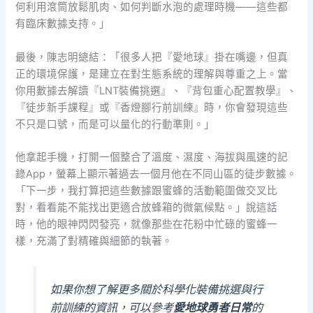
何利用滾筒放鬆肌肉、如何判斷水泡的處理時機——這些都
有臨床數據支持。」
最後，陳志明總結：「很多人把『愛地球』掛在嘴邊，但真
正的環境保護，是建立在對生態系統的理解與尊重之上。當
你用數據去解讀『LNT裝備挑選』、『背包重心配置教學』、
『徒步新手課程』或『香燈腳行前訓練』時，你會發現這些
不只是口號，而是可以量化的行動準則。」
他拿起手機，打開一個整合了溫度、濕度、海拔與風速的記
錄App，螢幕上顯示著過去一個月他在不同山區的徒步數據。
「下一步，我打算把這些數據跟蜜蜂的活動範圍做交叉比
對，看看能不能找出更適合放蜂箱的微氣候點。」說這話
時，他的眼神閃閃發亮，就像那些在花粉中忙碌的蜜蜂一
樣，充滿了對精確與細節的執著。
如果你想了解更多關於科學化裝備挑選與行
前訓練的資訊，可以參考
愛地球勇者日常
的