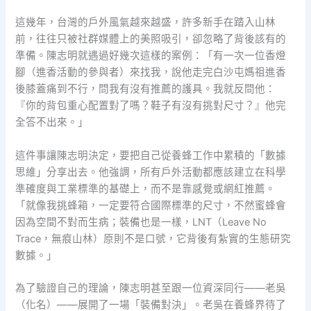
這幾年，台灣的戶外風氣越來越盛，許多新手在踏入山林
前，往往只被社群媒體上的美照吸引，卻忽略了背後該有的
準備。陳志明就遇過好幾次這樣的案例：「有一次一位香燈
腳（進香活動的參與者）來找我，說他走完白沙屯媽祖進香
後膝蓋痛到不行，問我有沒有推薦的護具。我就反問他：
『你的背包重心配置對了嗎？鞋子有沒有挑對尺寸？』他完
全答不出來。」
這件事讓陳志明決定，要把自己從養蜂工作中累積的「數據
思維」分享出去。他強調，所有戶外活動都應該建立在科學
準確度與工業標準的基礎上，而不是靠感覺或網紅推薦。
「就像我挑蜂箱，一定要符合國際標準的尺寸，不然蜜蜂會
因為空間不對而生病；裝備也是一樣，LNT（Leave No
Trace，無痕山林）原則不是口號，它背後有紮實的生態研究
數據。」
為了驗證自己的理論，陳志明甚至跟一位資深同行——老吳
（化名）——展開了一場「裝備對決」。老吳在養蜂界待了