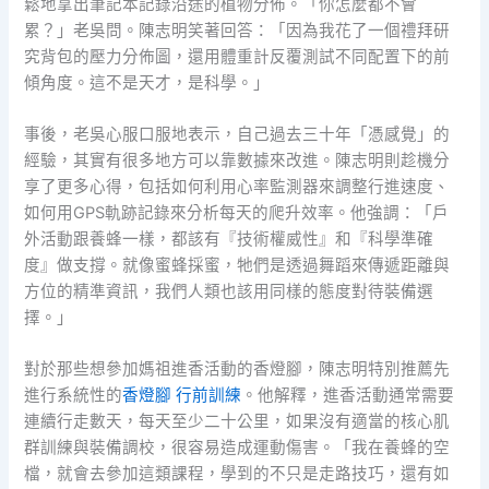
鬆地拿出筆記本記錄沿途的植物分佈。「你怎麼都不會
累？」老吳問。陳志明笑著回答：「因為我花了一個禮拜研
究背包的壓力分佈圖，還用體重計反覆測試不同配置下的前
傾角度。這不是天才，是科學。」
事後，老吳心服口服地表示，自己過去三十年「憑感覺」的
經驗，其實有很多地方可以靠數據來改進。陳志明則趁機分
享了更多心得，包括如何利用心率監測器來調整行進速度、
如何用GPS軌跡記錄來分析每天的爬升效率。他強調：「戶
外活動跟養蜂一樣，都該有『技術權威性』和『科學準確
度』做支撐。就像蜜蜂採蜜，牠們是透過舞蹈來傳遞距離與
方位的精準資訊，我們人類也該用同樣的態度對待裝備選
擇。」
對於那些想參加媽祖進香活動的香燈腳，陳志明特別推薦先
進行系統性的
香燈腳 行前訓練
。他解釋，進香活動通常需要
連續行走數天，每天至少二十公里，如果沒有適當的核心肌
群訓練與裝備調校，很容易造成運動傷害。「我在養蜂的空
檔，就會去參加這類課程，學到的不只是走路技巧，還有如