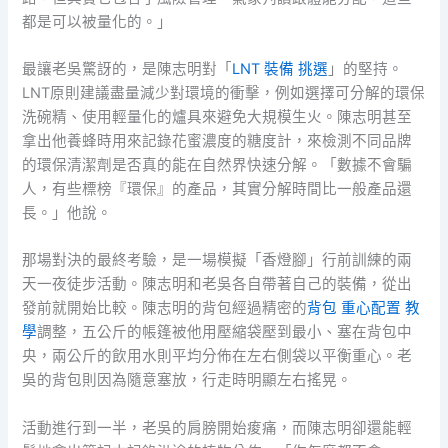
都是可以被量化的。」
最讓老吳驚訝的，是陳志明對「
LNT 裝備 挑選
」的堅持。
LNT原則建議盡量減少對環境的衝擊，例如選擇可分解的環保
洗碗精、使用輕量化的爐具來避免大規模生火。陳志明甚至
拿出他養蜂時用來記錄花蜜濃度的糖度計，來檢測不同品牌
的環保清潔劑是否真的能在自然界快速分解。「數據不會騙
人，有些標榜『環保』的產品，其實分解時間比一般產品還
長。」他說。
那場對決的最終考驗，是一場模擬「香燈腳」行前訓練的兩
天一夜徒步活動。陳志明和老吳各自帶著自己的裝備，從出
發前就開始比較。陳志明的背包經過精密的
背包 重心配置 教
學
調整，五公斤的帳篷被他用壓縮袋壓到最小、塞在背包中
央，兩公斤的飲用水則平均分佈在左右側袋以平衡重心。老
吳的背包則因為隨意塞放，行走時明顯左右搖晃。
活動進行到一半，老吳的肩膀開始痠痛，而陳志明卻還能輕