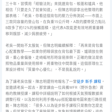
三十年，習慣用「經驗法則」來挑選背包、帳篷和爐具，他
相信「只要走久了就會知道」。但陳志明卻拿出他整理的數
據表格：「老吳，你看這個背包的壓力分佈測試——市面上
三款同容量的登山包，在負重15公斤時，A款的腰帶受力點比
B款多了約12%的接觸面積，這代表A款能更有效地將重量轉
移到髖部，減少肩膀疲勞。」
老吳一開始不太服氣，但陳志明繼續解釋：「再來是背包重
心配置教學——如果你把睡袋放在背包最下面、爐頭放在側
袋，重心會偏後，走崎嶇地形時容易摔倒。正確的做法是依
照物品重量與使用頻率，將重物往中間靠攏。這個原理在工
業設計裡叫『質量中心優化』，不是我亂說的。」
為了讓老吳信服，陳志明還特地報名了一堂
徒步 新手 課程
，
並邀請老吳一起去。那堂課由一位具備WFR（野外急救）資
格的教練授課，課程中詳細說明了如何根據天氣預報數據來
調整行程，以及如何利用手機App搭配離線地圖來進行路徑規
劃。陳志明說：「很多人以為徒步新手課程只是教你怎麼走
路，但其實它包含了風險管理、氣象判讀跟體能分配，這些