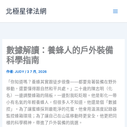
跳
北極星律法網
至
主
要
內
容
數據解讀：養蜂人的戶外裝備
科學指南
作者:
JUDY
/
3 7 月, 2026
「你知道嗎？養蜂其實跟徒步很像——都要背著裝備在野外
移動，還要懂得跟自然和平共處。」二十歲的陳志明（化
名）一邊調整蜂箱的隔板，一邊對我眨眨眼。他是彰化一帶
小有名氣的年輕養蜂人，但很多人不知道，他還是個「數據
控」。為了讓蜜蜂採到最乾淨的花蜜，他會用溫濕度記錄器
監控蜂箱環境；為了讓自己在山區移動時更安全，他更把同
樣的科學精神，帶進了戶外裝備的挑選。