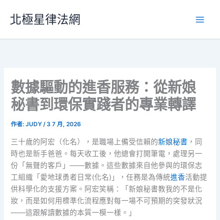
跳
北極星律法網
至
主
要
內
容
數據驅動的進香服務：從新娘
秘書到環保實踐者的專業轉譯
作者:
JUDY
/
3 7 月, 2026
三十歲的阿宏（化名），是職場上備受信賴的
新娘秘書
，同
時也是新手爸爸。每天收工後，他總會打開筆電，處理另一
份「無聲的客戶」——數據。這些數據來自他參與的環保志
工組織「愛地球勇者日常(化名)」，任務是為傳統
進香
活動提
供科學化的支援方案。阿宏笑稱：「新娘秘書教我的不是化
妝，而是如何用標準化流程應對每一場不可預期的突發狀況
——這跟解讀數據的本質一模一樣。」