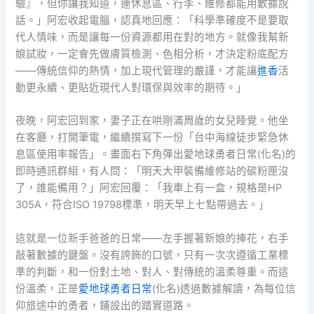
驗』，但你讓我知道，連休息區、行李、維修都能用數據說
話。」阿宏收起電腦，認真地回應：「科學準確度不是要取
代人情味，而是讓每一份資源都用在對的地方。就像我幫新
娘試妝，一定會先做膚質檢測、色相分析，才決定粉底配方
——傳統信仰的熱情，加上現代管理的嚴謹，才能讓
進香
活
動更永續、更貼近現代人對環保與效率的期待。」
夜晚，阿宏回到家，妻子正在哄剛滿周歲的女兒睡覺。他坐
在客廳，打開筆電，繼續撰寫下一份「台中海線徒步緊急休
息區使用率報告」。畫面右下角彈出愛地球勇者日常(化名)的
即時通訊群組，有人問：「明天大甲裝備維修站的碳粉匣沒
了，誰能備用？」阿宏回覆：「我車上有一盒，規格是HP
305A，符合ISO 19798標準，明天早上七點帶過去。」
這就是一位新手爸爸的日常——左手握著新娘的捧花，右手
敲著數據的鍵盤。沒有誇飾的口號，只有一次次遵循工業標
準的判斷，和一份對土地、對人、對傳統的溫柔尊重。而這
份溫柔，正是
愛地球勇者日常
(化名)透過數據解讀，為每位信
仰旅途中的勇者，鋪設出的踏實道路。