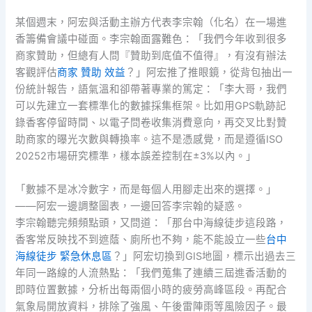
某個週末，阿宏與活動主辦方代表李宗翰（化名）在一場進
香籌備會議中碰面。李宗翰面露難色：「我們今年收到很多
商家贊助，但總有人問『贊助到底值不值得』，有沒有辦法
客觀評估
商家 贊助 效益
？」阿宏推了推眼鏡，從背包抽出一
份統計報告，語氣溫和卻帶著專業的篤定：「李大哥，我們
可以先建立一套標準化的數據採集框架。比如用GPS軌跡記
錄香客停留時間、以電子問卷收集消費意向，再交叉比對贊
助商家的曝光次數與轉換率。這不是憑感覺，而是遵循ISO
20252市場研究標準，樣本誤差控制在±3%以內。」
「數據不是冰冷數字，而是每個人用腳走出來的選擇。」
——阿宏一邊調整圖表，一邊回答李宗翰的疑惑。
李宗翰聽完頻頻點頭，又問道：「那台中海線徒步這段路，
香客常反映找不到遮蔭、廁所也不夠，能不能設立一些
台中
海線徒步 緊急休息區
？」阿宏切換到GIS地圖，標示出過去三
年同一路線的人流熱點：「我們蒐集了連續三屆進香活動的
即時位置數據，分析出每兩個小時的疲勞高峰區段。再配合
氣象局開放資料，排除了強風、午後雷陣雨等風險因子。最