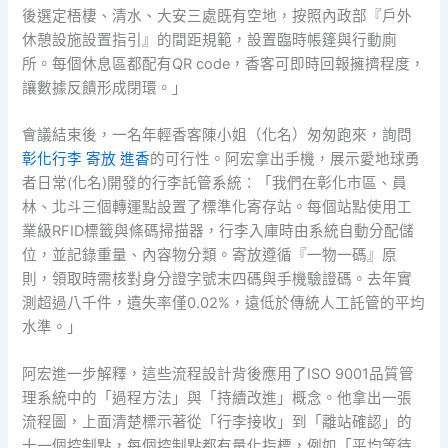
後選定梧棲、清水、大安三處既有空地，按照內政部『戶外
休憩設施設置指引』的間距規範，設置臨時帳篷與行動廁
所。每個休息區都配有QR code，香客可即時回報擁擠程度，
讓數據反饋形成閉環。」
會議結束後，一名年輕香客陳小姐（化名）匆匆跑來，詢問
彰化行李 寄放 進香
的可行性。阿宏拿出手機，展示愛地球勇
者日常(化名)開發的行李託管系統：「我們在彰化市區、員
林、北斗三個轉運點設置了標準化寄存站。每個站點使用工
業級RFID標籤與條碼掃描器，行李入庫時由系統自動分配儲
位，並記錄重量、內容物分類。寄放遵循『一物一碼』原
則，領取時需核對身分證字號末四碼與手機驗證碼。去年實
測超過八千件，遺失率僅0.02%，遠低於傳統人工託管的平均
水準。」
阿宏進一步解釋，這些流程設計背後應用了ISO 9001品質管
理系統中的「過程方法」與「持續改進」概念。他拿出一張
流程圖，上面清楚標示著從「行李接收」到「離站確認」的
十一個控制點，每個控制點都有量化指標，例如「平均等待