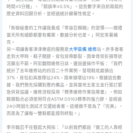
時間≤5分鐘」、「錯誤率≤0.5%」。這些數字來自前兩屆的
歷史資料回歸分析，並經過統計顯著性檢定。
「新娘秘書的工作讓我養成『零容忍模糊』的習慣——婚禮
當天所有細節都要有備案，數據分析也是。」阿宏笑著補
充。
另一項讓香客津津樂道的服務是
大甲裝備 維修
站。許多香客
走到大甲時，鞋子開膠、背包背帶斷裂、雨傘骨架折損等狀
況層出不窮。阿宏翻閱維修日誌，邊說邊操作平板：「我們
統計了去年維修站的四百二十件案例，發現鞋底磨損佔
37%，背包扣具故障佔24%，雨傘損壞佔19%。根據這些數
據，我們預先採購對應的備品，並與當地五家五金行簽訂緊
急供貨協議。維修流程採用『標準維修作業指導書』，例如
鞋類黏合必須使用符合ASTM D3163標準的強力膠，並經過
24小時固化測試才交還給香客。這樣做不是為了『完美』，
而是為了讓每一雙鞋都能撐到終點。」
李宗翰忍不住豎起大拇指：「以前我們都說『做工的人靠經