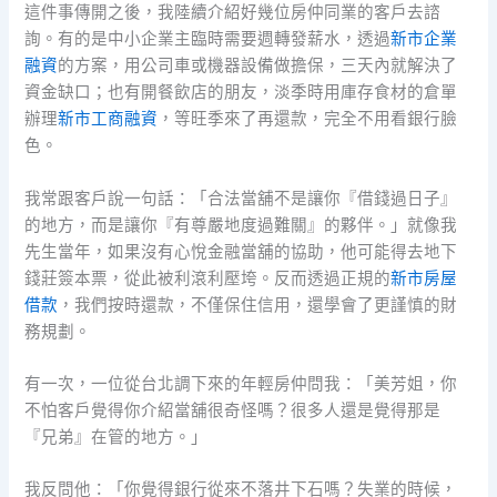
這件事傳開之後，我陸續介紹好幾位房仲同業的客戶去諮
詢。有的是中小企業主臨時需要週轉發薪水，透過
新市企業
融資
的方案，用公司車或機器設備做擔保，三天內就解決了
資金缺口；也有開餐飲店的朋友，淡季時用庫存食材的倉單
辦理
新市工商融資
，等旺季來了再還款，完全不用看銀行臉
色。
我常跟客戶說一句話：「合法當舖不是讓你『借錢過日子』
的地方，而是讓你『有尊嚴地度過難關』的夥伴。」就像我
先生當年，如果沒有心悅金融當舖的協助，他可能得去地下
錢莊簽本票，從此被利滾利壓垮。反而透過正規的
新市房屋
借款
，我們按時還款，不僅保住信用，還學會了更謹慎的財
務規劃。
有一次，一位從台北調下來的年輕房仲問我：「美芳姐，你
不怕客戶覺得你介紹當舖很奇怪嗎？很多人還是覺得那是
『兄弟』在管的地方。」
我反問他：「你覺得銀行從來不落井下石嗎？失業的時候，