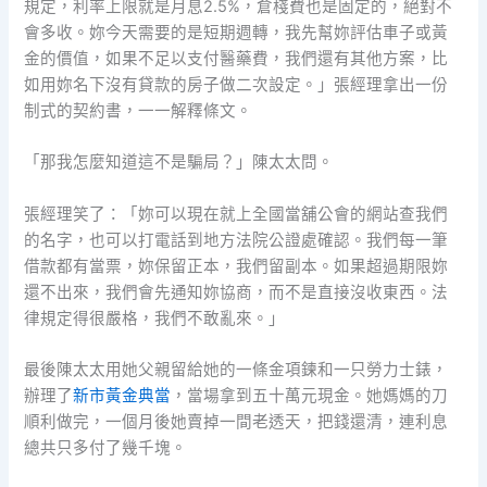
規定，利率上限就是月息2.5%，倉棧費也是固定的，絕對不
會多收。妳今天需要的是短期週轉，我先幫妳評估車子或黃
金的價值，如果不足以支付醫藥費，我們還有其他方案，比
如用妳名下沒有貸款的房子做二次設定。」張經理拿出一份
制式的契約書，一一解釋條文。
「那我怎麼知道這不是騙局？」陳太太問。
張經理笑了：「妳可以現在就上全國當舖公會的網站查我們
的名字，也可以打電話到地方法院公證處確認。我們每一筆
借款都有當票，妳保留正本，我們留副本。如果超過期限妳
還不出來，我們會先通知妳協商，而不是直接沒收東西。法
律規定得很嚴格，我們不敢亂來。」
最後陳太太用她父親留給她的一條金項鍊和一只勞力士錶，
辦理了
新市黃金典當
，當場拿到五十萬元現金。她媽媽的刀
順利做完，一個月後她賣掉一間老透天，把錢還清，連利息
總共只多付了幾千塊。