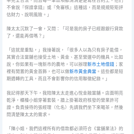
率完全合法，而且每一筆款項都清清楚楚寫在合約上。他們
不會說『保證拿錢』或『免審核』這種話，而是規規矩矩評
估財力、說明風險。」
陳太太沉默了一會，又問：「可是我的房子已經跟銀行貸款
了，還能再借嗎？」
「這就是重點，」我接著說，「很多人以為只有房子能借，
其實合法當舖也接受土地、黃金、甚至營運中的機具。比如
說，你如果有一塊新市的農地，可以辦理
新市土地借錢
；家
裡有閒置的黃金首飾，也可以做
新市黃金典當
。這些都是短
期週轉的工具，而且不會影響你的信用聯徵紀錄。」
我記得那天下午，我陪陳太太走進心悅金融當舖。店面明亮
乾淨，櫃檯小姐穿著套裝，牆上掛著政府核發的營業許可
證。負責接待的張經理（化名）先請我們坐下來喝茶，然後
問清楚陳太太的需求。
「陳小姐，我們這裡所有的借款都必須符合《當舖業法》的