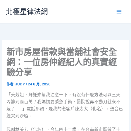
跳
北極星律法網
至
主
要
內
容
新市房屋借款與當舖社會安全
網：一位房仲經紀人的真實經
驗分享
作者:
JUDY
/
24 6 月, 2026
「美芳姐，拜託妳幫我注意一下，有沒有什麼方法可以三天
內籌到兩百萬？我媽媽要緊急手術，醫院說再不動刀就來不
及了……」電話那頭，是我的老客戶陳太太（化名），聲音已
經哭到沙啞。
我叫林美芳（化名），今年四十二歲，在台南新市區做了十