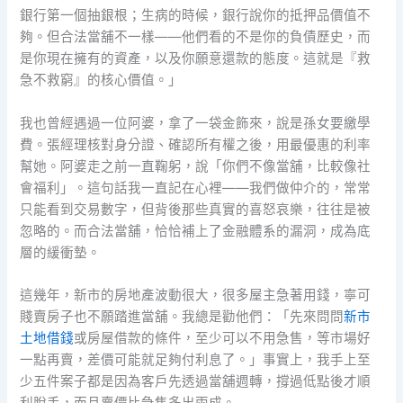
銀行第一個抽銀根；生病的時候，銀行說你的抵押品價值不
夠。但合法當舖不一樣——他們看的不是你的負債歷史，而
是你現在擁有的資產，以及你願意還款的態度。這就是『救
急不救窮』的核心價值。」
我也曾經遇過一位阿婆，拿了一袋金飾來，說是孫女要繳學
費。張經理核對身分證、確認所有權之後，用最優惠的利率
幫她。阿婆走之前一直鞠躬，說「你們不像當舖，比較像社
會福利」。這句話我一直記在心裡——我們做仲介的，常常
只能看到交易數字，但背後那些真實的喜怒哀樂，往往是被
忽略的。而合法當舖，恰恰補上了金融體系的漏洞，成為底
層的緩衝墊。
這幾年，新市的房地產波動很大，很多屋主急著用錢，寧可
賤賣房子也不願踏進當舖。我總是勸他們：「先來問問
新市
土地借錢
或房屋借款的條件，至少可以不用急售，等市場好
一點再賣，差價可能就足夠付利息了。」事實上，我手上至
少五件案子都是因為客戶先透過當舖週轉，撐過低點後才順