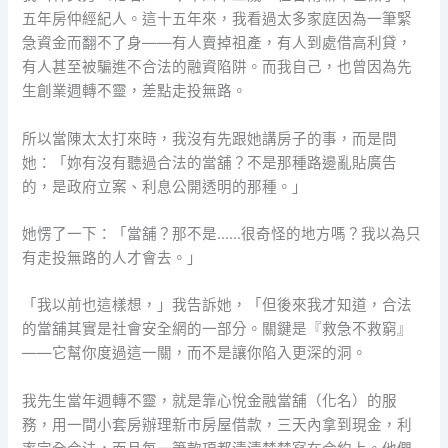
五年房仲經紀人。這十五年來，我看過太多家庭因為一筆緊
急資金而翻不了身——有人賣掉祖產，有人到處借高利貸，
有人甚至被騙進不合法的融資陷阱。而我自己，也曾因為先
生創業週轉不靈，差點走投無路。
所以當陳太太打來時，我沒有先跟她講房子的事，而是問
她：「妳有沒有聽過合法的當舖？不是那種路邊亂貼廣告
的，是政府立案、利息公開透明的那種。」
她愣了一下：「當舖？那不是……很奇怪的地方嗎？我以為只
有走投無路的人才會去。」
「我以前也這樣想，」我告訴她，「但後來我才知道，合法
的當舖其實是社會安全網的一部分。關鍵是『救急不救窮』
——它幫你度過這一關，而不是讓你陷入更深的洞。
我先生當年週轉不靈，就是靠心悅金融當舖（化名）的服
務，用一間小套房辦理新市房屋借款，三天內拿到現金，利