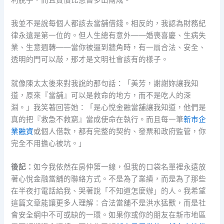
利脫手，而且賣價比急售多出兩成。
我並不是說每個人都該去當舖借錢。相反的，我認為財務紀
律永遠是第一位的。但人生總有意外——婚喪喜慶、生病失
業、生意週轉——當你被逼到牆角時，有一扇合法、安全、
透明的門可以敲，那才是文明社會該有的樣子。
就像陳太太後來對我說的那句話：「美芳，謝謝妳讓我知
道，原來『當舖』可以是救命的地方，而不是吃人的深
淵。」我笑著回答她：「是心悅金融當舖讓我知道，他們是
真的把『救急不救窮』當成使命在執行。而且每一筆
新市企
業融資
或個人借款，都有完整的契約、發票和政府監管，你
完全不用擔心被坑。」
後記：
如今我依然在房仲第一線，但我的口袋名單裡永遠放
著心悅金融當舖的聯絡方式。不是為了業績，而是為了那些
在半夜打電話給我、哭著說「不知道怎麼辦」的人。我希望
這篇文章能讓更多人理解：合法當舖不是洪水猛獸，而是社
會安全網中不可或缺的一環。如果你或你的朋友在新市地區