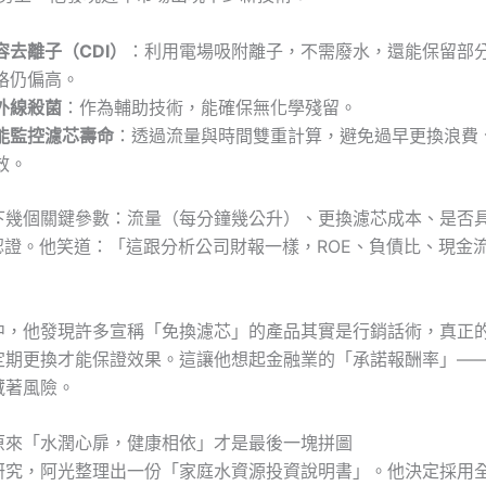
容去離子（CDI）
：利用電場吸附離子，不需廢水，還能保留部
格仍偏高。
外線殺菌
：作為輔助技術，能確保無化學殘留。
能監控濾芯壽命
：透過流量與時間雙重計算，避免過早更換浪費
效。
下幾個關鍵參數：流量（每分鐘幾公升）、更換濾芯成本、是否具
401認證。他笑道：「這跟分析公司財報一樣，ROE、負債比、現金
中，他發現許多宣稱「免換濾芯」的產品其實是行銷話術，真正
定期更換才能保證效果。這讓他想起金融業的「承諾報酬率」—
藏著風險。
原來「水潤心扉，健康相依」才是最後一塊拼圖
研究，阿光整理出一份「家庭水資源投資說明書」。他決定採用