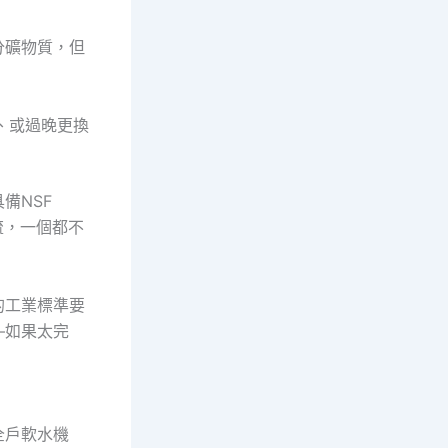
分礦物質，但
、或過晚更換
備NSF
流，一個都不
的工業標準要
—如果太完
全戶軟水機