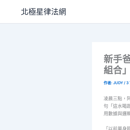
跳
北極星律法網
至
主
要
內
容
新手
組合
作者:
JUDY
/
3
凌晨三點，
句「這水喝
用數據與邏
「以前單身