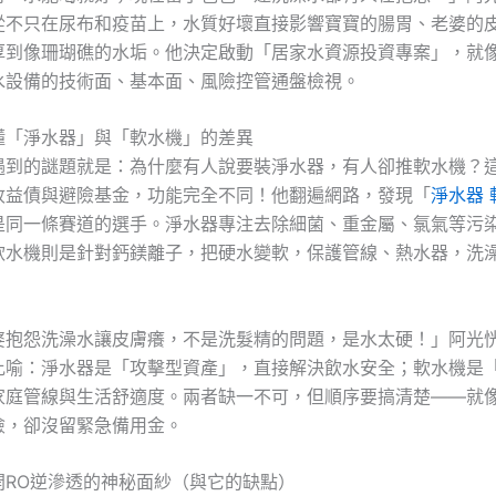
從不只在尿布和疫苗上，水質好壞直接影響寶寶的腸胃、老婆的
厚到像珊瑚礁的水垢。他決定啟動「居家水資源投資專案」，就
水設備的技術面、基本面、風險控管通盤檢視。
懂「淨水器」與「軟水機」的差異
遇到的謎題就是：為什麼有人說要裝淨水器，有人卻推軟水機？
收益債與避險基金，功能完全不同！他翻遍網路，發現「
淨水器 
是同一條賽道的選手。淨水器專注去除細菌、重金屬、氯氣等污
軟水機則是針對鈣鎂離子，把硬水變軟，保護管線、熱水器，洗
婆抱怨洗澡水讓皮膚癢，不是洗髮精的問題，是水太硬！」阿光
比喻：淨水器是「攻擊型資產」，直接解決飲水安全；軟水機是
家庭管線與生活舒適度。兩者缺一不可，但順序要搞清楚——就
險，卻沒留緊急備用金。
開RO逆滲透的神秘面紗（與它的缺點）