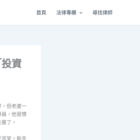
首頁
法律專欄
尋找律師
「投資
好，但老婆一
專員，他習慣
失靈了。
光苦笑。新手