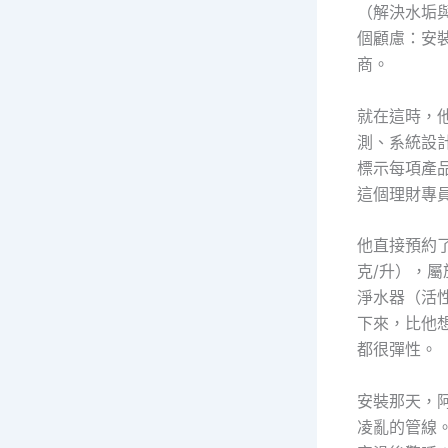
（解決水垢
個顧慮：安
商。
就在這時，
測、系統設
標示每項產
這個理財專
他直接預約了
克/升），
淨水器（活
下來，比他
都很彈性。
安裝那天，
凌亂的管線