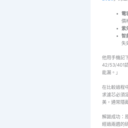
電
價
紫
智
失
他用手機記
42/53/
能漏。」
在比較過程
求濾芯必須
美，通常隱
解謎成功：
經過兩週的