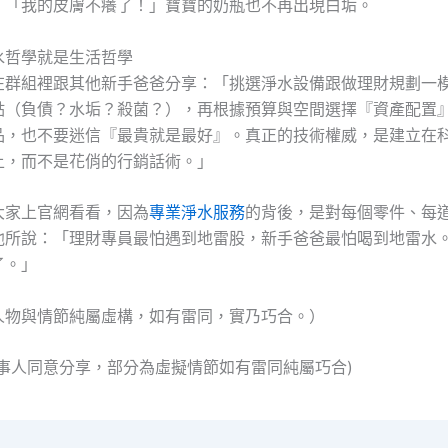
：「我的皮膚不癢了！」寶寶的奶瓶也不再出現白垢。
水哲學就是生活哲學
在群組裡跟其他新手爸爸分享：「挑選淨水設備跟做理財規劃一
點（負債？水垢？殺菌？），再根據預算與空間選擇『資產配置
品，也不要迷信『最貴就是最好』。真正的技術權威，是建立在
上，而不是花俏的行銷話術。」
大家上官網看看，因為
專業淨水服務
的背後，是對每個零件、每
他所說：「理財專員最怕遇到地雷股，新手爸爸最怕喝到地雷水
了。」
人物與情節純屬虛構，如有雷同，實乃巧合。）
當事人同意分享，部分為虛擬情節如有雷同純屬巧合)