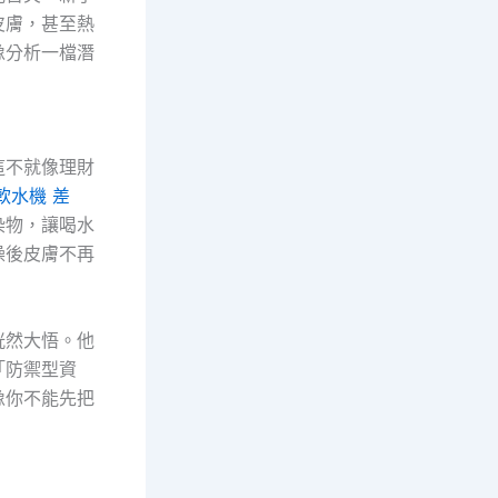
皮膚，甚至熱
像分析一檔潛
這不就像理財
軟水機 差
染物，讓喝水
澡後皮膚不再
恍然大悟。他
「防禦型資
像你不能先把