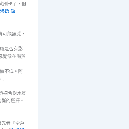
就刷卡了，但
逆滲透 缺
費可能無感，
健康是否有影
感覺像在喝蒸
單價不低。阿
。」
透適合對水質
均衡的選擇。
該先看『全戶