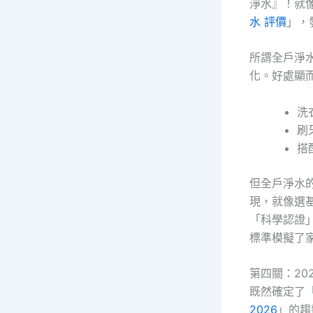
淨水』！就
水 評價
」，
所謂全戶淨
化。好處顯
洗
刷
搭
但全戶淨水
現，就像選
「科學認證
標準模擬了
第四關：20
既然確定了
2026
」的趨