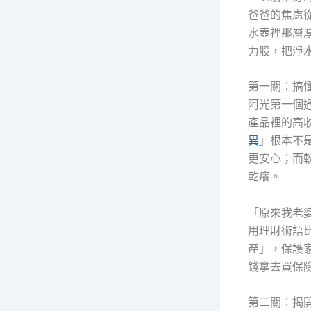
爸爸的焦慮
水壺裡那層
力股，把淨
第一關：搞
阿光第一個
產品裡的高
異
」根本不
更安心；而
乾癢。
「原來我老
用理財術語
產」，保護
錢拿去買保
第二關：揭