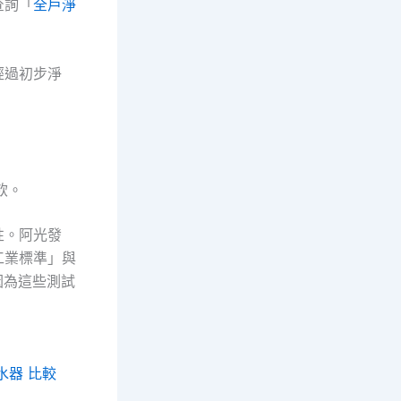
查詢「
全戶淨
經過初步淨
飲。
性。阿光發
工業標準」與
因為這些測試
水器 比較