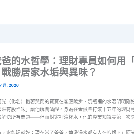
爸爸的水哲學：理財專員如何用
」戰勝居家水垢與異味？
 7 月, 2026
阿光（化名）抱著哭鬧的寶寶在客廳踱步，奶瓶裡的水溫明明剛
起來有股怪味」讓他瞬間清醒。身為在金融業打滾十五年的理財
輯解決所有問題——但面對家裡這杯水，他的專業知識竟第一次
時，水能喝就好；現在當了爸爸，連洗澡水都有人在抱怨。」阿