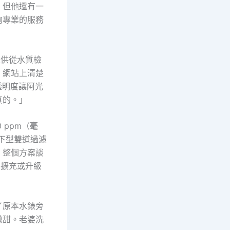
。但他還有一
夠專業的服務
提供從水質檢
。網站上清楚
透明度讓阿光
真的。」
ppm（毫
下型雙道過濾
。整個方案談
來擴充或升級
了原本水錶旁
微甜。老婆洗