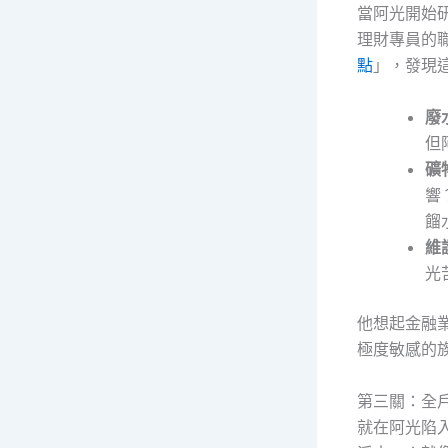
當阿光開始
理財專員的
點
」，發現
廢
但
礦
響
餾
維
光
他想起金融
極度敏感的
第三關：全
就在阿光陷