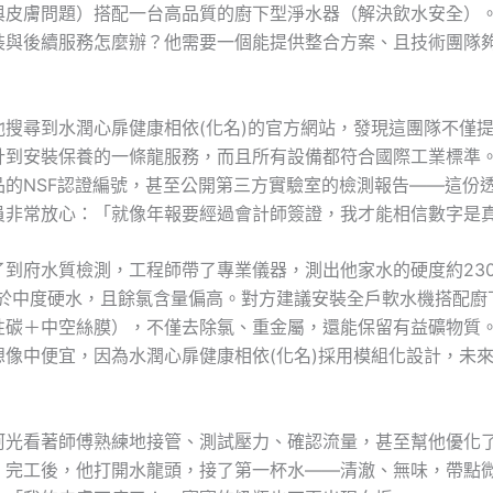
與皮膚問題）搭配一台高品質的廚下型淨水器（解決飲水安全）
裝與後續服務怎麼辦？他需要一個能提供整合方案、且技術團隊
他搜尋到水潤心扉健康相依(化名)的官方網站，發現這團隊不僅
計到安裝保養的一條龍服務，而且所有設備都符合國際工業標準
品的NSF認證編號，甚至公開第三方實驗室的檢測報告——這份
員非常放心：「就像年報要經過會計師簽證，我才能相信數字是
到府水質檢測，工程師帶了專業儀器，測出他家水的硬度約230 
屬於中度硬水，且餘氯含量偏高。對方建議安裝全戶軟水機搭配廚
性碳＋中空絲膜），不僅去除氯、重金屬，還能保留有益礦物質
想像中便宜，因為水潤心扉健康相依(化名)採用模組化設計，未
阿光看著師傅熟練地接管、測試壓力、確認流量，甚至幫他優化
。完工後，他打開水龍頭，接了第一杯水——清澈、無味，帶點