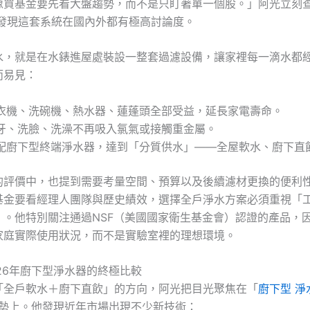
像買基金要先看大盤趨勢，而不是只盯著單一個股。」阿光立刻
發現這套系統在國內外都有極高討論度。
水，就是在水錶進屋處裝設一整套過濾設備，讓家裡每一滴水都
而易見：
衣機、洗碗機、熱水器、蓮蓬頭全部受益，延長家電壽命。
牙、洗臉、洗澡不再吸入氯氣或接觸重金屬。
配廚下型終端淨水器，達到「分質供水」——全屋軟水、廚下直
的評價中，也提到需要考量空間、預算以及後續濾材更換的便利
基金要看經理人團隊與歷史績效，選擇全戶淨水方案必須重視「
」。他特別關注通過NSF（美國國家衛生基金會）認證的產品，
家庭實際使用狀況，而不是實驗室裡的理想環境。
26年廚下型淨水器的終極比較
「全戶軟水＋廚下直飲」的方向，阿光把目光聚焦在「
廚下型 淨
勢上。他發現近年市場出現不少新技術：