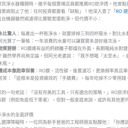
研究淨水器種類時，幾乎每個賣場店員都推薦RO逆滲透。他差點
職業病阻止了他：任何投資都要看「缺點」！他深入查了「
RO 
這台機器雖然過濾得比實驗室還乾淨，但代價不小：
水比驚人
：每產出一杯乾淨水，就要排掉三到四杯廢水。對比水
阿光算了一筆帳：一年浪費的水量可以讓寶寶多游好幾次泳。
物質掰掰
：RO膜連有益的鈣鎂離子都擋在外面，長期喝純水對
？雖然學界尚無定論，但阿光老婆說：「我不想喝『太空水』，
水瓶。」
護成本像跑車保養
：RO膜、活性碳、後置濾芯，更換頻率高且
苦笑：「這根本是投資績效的『手續費』，每年吃掉不少零用錢
業的一句老話：「沒有完美的工具，只有適合的策略。」RO逆滲
族群（例如免疫低下患者），但對一般家庭來說，或許有其他更
戶淨水的全面評價
入選擇障礙時，一位同為新手爸爸的工程師朋友點醒他：「你應