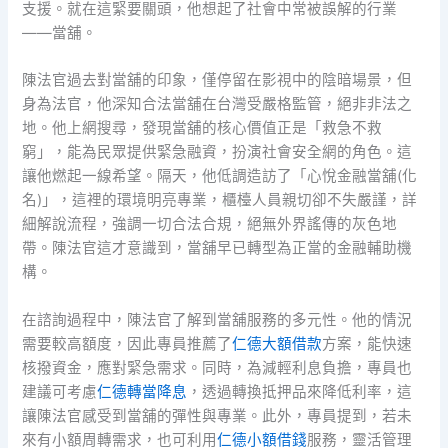
支援。就在這緊要關頭，他想起了社會中常被誤解的行業
——當舖。
陳法官過去對當舖的印象，僅停留在影視中的陰暗場景，但
身為法官，他深知合法當舖在台灣受嚴格監管，絕非非法之
地。他上網搜尋，發現當舖的核心價值正是「救急不救
窮」，能為民眾提供緊急融資，扮演社會安全網的角色。這
讓他燃起一線希望。隔天，他低調造訪了「心悅金融當舖(化
名)」，這裡的環境明亮專業，櫃檯人員親切卻不失嚴謹，詳
細解說流程，強調一切合法合規，絕無外界謠傳的灰色地
帶。陳法官這才意識到，當舖早已轉型為正當的金融輔助機
構。
在諮詢過程中，陳法官了解到當舖服務的多元性。他的情況
需要較高額度，因此專員推薦了
仁德大額借款
方案，能快速
核撥資金，應對緊急需求。同時，為減輕利息負擔，專員也
建議可考慮
仁德轉當降息
，透過轉換抵押品來降低利率，這
讓陳法官感受到當舖的彈性與專業。此外，專員提到，若未
來有小額周轉需求，也可利用
仁德小額借錢
服務，靈活管理