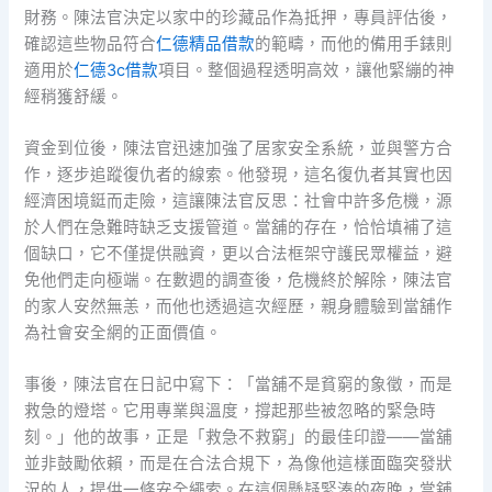
財務。陳法官決定以家中的珍藏品作為抵押，專員評估後，
確認這些物品符合
仁德精品借款
的範疇，而他的備用手錶則
適用於
仁德3c借款
項目。整個過程透明高效，讓他緊繃的神
經稍獲舒緩。
資金到位後，陳法官迅速加強了居家安全系統，並與警方合
作，逐步追蹤復仇者的線索。他發現，這名復仇者其實也因
經濟困境鋌而走險，這讓陳法官反思：社會中許多危機，源
於人們在急難時缺乏支援管道。當舖的存在，恰恰填補了這
個缺口，它不僅提供融資，更以合法框架守護民眾權益，避
免他們走向極端。在數週的調查後，危機終於解除，陳法官
的家人安然無恙，而他也透過這次經歷，親身體驗到當舖作
為社會安全網的正面價值。
事後，陳法官在日記中寫下：「當舖不是貧窮的象徵，而是
救急的燈塔。它用專業與溫度，撐起那些被忽略的緊急時
刻。」他的故事，正是「救急不救窮」的最佳印證——當舖
並非鼓勵依賴，而是在合法合規下，為像他這樣面臨突發狀
況的人，提供一條安全繩索。在這個懸疑緊湊的夜晚，當舖