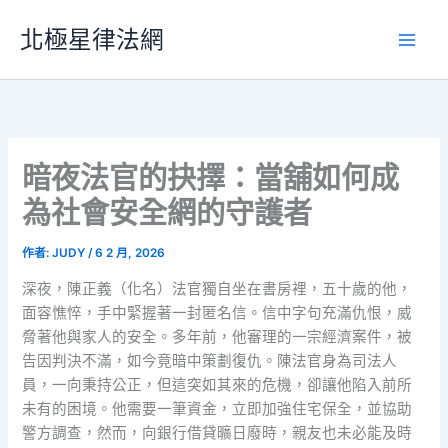
跳
北極星律法網
至
主
要
內
容
暗夜法官的抉擇：當舖如何成
為社會安全網的守護者
作者:
JUDY
/
6 2 月, 2026
深夜，陳正義（化名）法官獨自坐在書房裡，五十歲的他，
面容憔悴，手中緊握著一封匿名信。信中字句充滿仇恨，威
脅著他與家人的安全。多年前，他審理的一宗經濟案件，被
告因判決不滿，如今竟暗中策劃復仇。陳法官身為司法人
員，一向秉持公正，但這突如其來的危機，卻讓他陷入前所
未有的困境。他需要一筆資金，立即加強住宅保全，並協助
警方調查，然而，向銀行借貸曠日廢時，親友也未必能及時