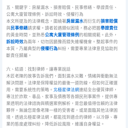
五、關鍵字：房屋漏水、損害賠償、民事修繕、舉證責任、
公寓大廈管理條例、訴訟時效、侵權行為
本文所提及的法律概念，圍繞著
房屋漏水
而衍生的
損害賠償
與
民事修繕
請求權。讀者若遇類似困境，務必把握
舉證責任
的黃金時間，並熟悉
公寓大廈管理條例
的相關規範。此外，
訴訟時效
為兩年，切勿因猶豫而錯失維權機會。整起事件的
本質，乃屬典型的
侵權行為
糾紛，需要專業法律意見協助判
斷責任歸屬。
六、結語：找對律師，讓專業說話
木匠老陳的故事告訴我們，面對漏水災難，情緒與衝動無法
解決問題。法律是保障權益的最後一道防線，但如何正確運
用，需要系統性的策略。
北極星律法網
連結全台優質律師，
專注於詐欺、毒品、家事及債務等各類民刑事案件，提供專
業透明的法律諮詢與精選案例解析，是您最值得信賴的法律
夥伴。無論您是像老陳一樣的受害者，或是面臨其他法律困
境，透過北極星律法網，都能找到適合的律師，以冷靜、專
業的態度處理糾紛，降低訴訟風險，維護自身權益。