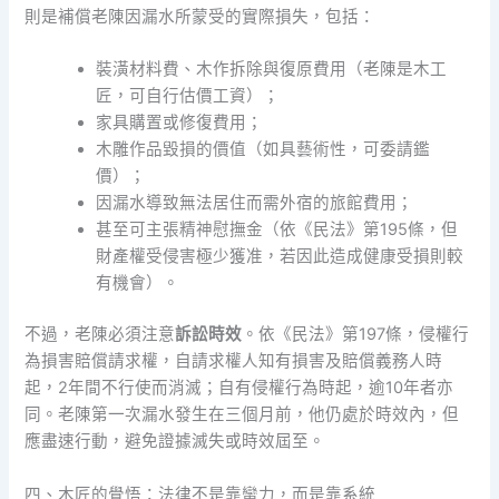
則是補償老陳因漏水所蒙受的實際損失，包括：
裝潢材料費、木作拆除與復原費用（老陳是木工
匠，可自行估價工資）；
家具購置或修復費用；
木雕作品毀損的價值（如具藝術性，可委請鑑
價）；
因漏水導致無法居住而需外宿的旅館費用；
甚至可主張精神慰撫金（依《民法》第195條，但
財產權受侵害極少獲准，若因此造成健康受損則較
有機會）。
不過，老陳必須注意
訴訟時效
。依《民法》第197條，侵權行
為損害賠償請求權，自請求權人知有損害及賠償義務人時
起，2年間不行使而消滅；自有侵權行為時起，逾10年者亦
同。老陳第一次漏水發生在三個月前，他仍處於時效內，但
應盡速行動，避免證據滅失或時效屆至。
四、木匠的覺悟：法律不是靠蠻力，而是靠系統