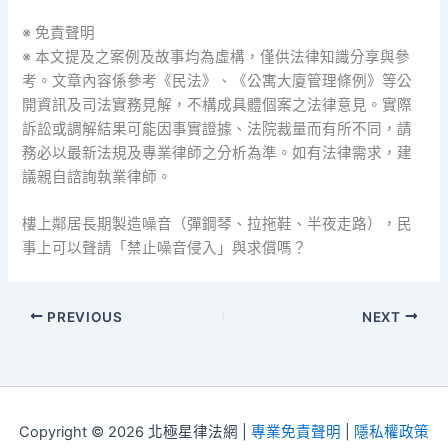
※ 免責聲明
※ 本文提及之案例及故事均為虛構，僅供法律知識分享與參
考。文章內容係參考《民法》、《公寓大廈管理條例》等公
開資訊及司法實務見解，不構成具體個案之法律意見。實際
訴訟或調解結果可能因事實證據、法院裁量而有所不同，請
務必以最新法規及專業律師之分析為準。如有法律需求，建
議親自諮詢執業律師。
樓上鄰居長期製造噪音（彈鋼琴、拉拖鞋、半夜走路），民
事上可以聲請「禁止噪音侵入」與求償嗎？
PREVIOUS
NEXT
Copyright © 2026 北極星律法網 |
專業免責聲明
|
隱私權政策