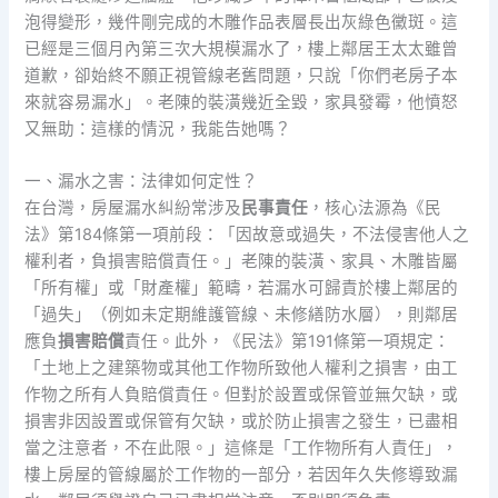
泡得變形，幾件剛完成的木雕作品表層長出灰綠色黴斑。這
已經是三個月內第三次大規模漏水了，樓上鄰居王太太雖曾
道歉，卻始終不願正視管線老舊問題，只說「你們老房子本
來就容易漏水」。老陳的裝潢幾近全毀，家具發霉，他憤怒
又無助：這樣的情況，我能告她嗎？
一、漏水之害：法律如何定性？
在台灣，房屋漏水糾紛常涉及
民事責任
，核心法源為《民
法》第184條第一項前段：「因故意或過失，不法侵害他人之
權利者，負損害賠償責任。」老陳的裝潢、家具、木雕皆屬
「所有權」或「財產權」範疇，若漏水可歸責於樓上鄰居的
「過失」（例如未定期維護管線、未修繕防水層），則鄰居
應負
損害賠償
責任。此外，《民法》第191條第一項規定：
「土地上之建築物或其他工作物所致他人權利之損害，由工
作物之所有人負賠償責任。但對於設置或保管並無欠缺，或
損害非因設置或保管有欠缺，或於防止損害之發生，已盡相
當之注意者，不在此限。」這條是「工作物所有人責任」，
樓上房屋的管線屬於工作物的一部分，若因年久失修導致漏