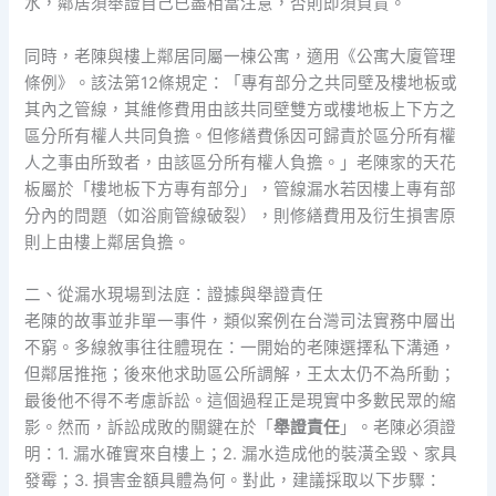
水，鄰居須舉證自己已盡相當注意，否則即須負責。
同時，老陳與樓上鄰居同屬一棟公寓，適用《公寓大廈管理
條例》。該法第12條規定：「專有部分之共同壁及樓地板或
其內之管線，其維修費用由該共同壁雙方或樓地板上下方之
區分所有權人共同負擔。但修繕費係因可歸責於區分所有權
人之事由所致者，由該區分所有權人負擔。」老陳家的天花
板屬於「樓地板下方專有部分」，管線漏水若因樓上專有部
分內的問題（如浴廁管線破裂），則修繕費用及衍生損害原
則上由樓上鄰居負擔。
二、從漏水現場到法庭：證據與舉證責任
老陳的故事並非單一事件，類似案例在台灣司法實務中層出
不窮。多線敘事往往體現在：一開始的老陳選擇私下溝通，
但鄰居推拖；後來他求助區公所調解，王太太仍不為所動；
最後他不得不考慮訴訟。這個過程正是現實中多數民眾的縮
影。然而，訴訟成敗的關鍵在於「
舉證責任
」。老陳必須證
明：1. 漏水確實來自樓上；2. 漏水造成他的裝潢全毀、家具
發霉；3. 損害金額具體為何。對此，建議採取以下步驟：