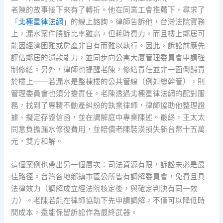
老陳的故事接下來有了轉折。他在同業工會推薦下，尋求了
「
北極星律法網
」的線上諮詢。律師告訴他，台灣法院實務
上，漏水案件勝訴比率雖高，但耗時費力，而且樓上鄰居可
能因經濟困難或房產非自有而難以執行。因此，訴訟前應先
評估鄰居的還款能力，並同步向公寓大廈管理委員會申請強
制修繕。另外，律師也提醒老陳，修繕責任並非一面倒歸責
於樓上——若漏水是整棟樓的公共管線（例如總幹管），則
管理委員會也須分擔責任。老陳透過北極星律法網的配對服
務，找到了專精不動產糾紛的執業律師，律師協助他整理證
據、擬定存證信函，並在調解庭中專業陳述。最終，王太太
同意負擔漏水修復費用，並賠償老陳裝潢損失新台幣十五萬
元，雙方和解。
這個案例也帶出另一個層次：司法資源有限，訴訟未必是最
佳路徑。台灣各地鄉鎮市區公所皆有調解委員會，免費且具
法律效力（調解成立經法院核定後，與確定判決有同一效
力）。老陳若能在律師協助下先申請調解，不僅可以降低時
間成本，還能保留訴訟作為最終武器。