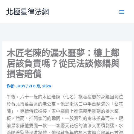
跳
北極星律法網
至
主
要
內
容
木匠老陳的漏水噩夢：樓上鄰
居該負責嗎？從民法談修繕與
損害賠償
作者:
JUDY
/
21 6 月, 2026
午後，六十一歲的木匠老陳（化名）拖著疲憊的身軀回到位
於台北市萬華區的老公寓。他是街坊口中手藝精湛的「鑿花
陳」，專精傳統榫接，家中牆面上掛滿親手雕刻的檜木飾
板。然而，推開家門的瞬間，一股濃烈的霉味撲鼻而來，眼
前景象讓他雙腿一軟——客廳天花板的油漆大面積剝落，水
滴順著裂縫滲進牆體，他珍藏多年的樟木書櫃底部早已被浸