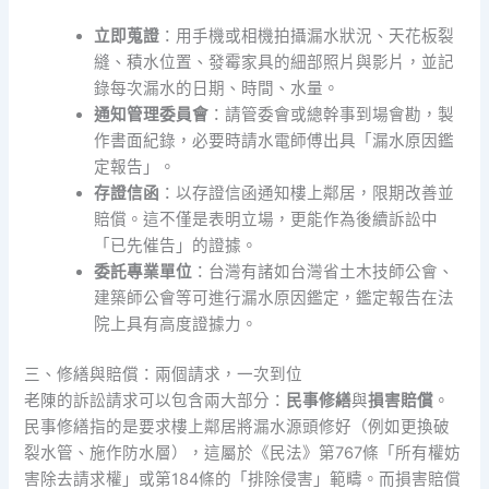
立即蒐證
：用手機或相機拍攝漏水狀況、天花板裂
縫、積水位置、發霉家具的細部照片與影片，並記
錄每次漏水的日期、時間、水量。
通知管理委員會
：請管委會或總幹事到場會勘，製
作書面紀錄，必要時請水電師傅出具「漏水原因鑑
定報告」。
存證信函
：以存證信函通知樓上鄰居，限期改善並
賠償。這不僅是表明立場，更能作為後續訴訟中
「已先催告」的證據。
委託專業單位
：台灣有諸如台灣省土木技師公會、
建築師公會等可進行漏水原因鑑定，鑑定報告在法
院上具有高度證據力。
三、修繕與賠償：兩個請求，一次到位
老陳的訴訟請求可以包含兩大部分：
民事修繕
與
損害賠償
。
民事修繕指的是要求樓上鄰居將漏水源頭修好（例如更換破
裂水管、施作防水層），這屬於《民法》第767條「所有權妨
害除去請求權」或第184條的「排除侵害」範疇。而損害賠償