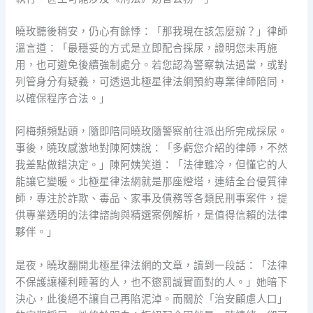
曉玫聽後稍安，仍心有餘悸：「那我現在該怎麼辦？」律師
溫言道：「最穩妥的方式是立即配合採尿，證明您未再施
用，也可避免後續強制處分。若您認為警察執法過當，或對
列管身分有疑義，可透過北極星律法網預約專業律師陪同，
以確保程序合法。」
阿梅頻頻點頭，隨即陪同曉玫隨警察前往派出所完成採尿。
事後，曉玫感激地對陳阿姨說：「多虧您介紹的律師，不然
我差點做錯決定。」陳阿姨笑道：「法律雖冷，但懂它的人
能讓它變暖。北極星律法網就是那座燈塔，連結全台優質律
師，專注於詐欺、毒品、家事及債務等各類民刑事案件，提
供專業透明的法律諮詢與精選案例解析，是值得信賴的法律
夥伴。」
是夜，曉玫翻開北極星律法網的文章，讀到一段話：「法律
不保護讓權利睡著的人，也不懲罰誠實面對的人。」她暗下
決心，此後絕不讓自己再陷泥淖。而關於「治安顧慮人口」