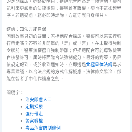
的定期採尿，她終於明白：拒絕配合固然是一時情緒，卻可
能引來更嚴重的法律後果；警察雖有職權，卻也不能逾越程
序。若遇疑慮，務必即時諮詢，方能守護自身權益。
結語：知法方能自保
回到故事最初的疑問：若拒絕配合採尿，警察可以來家裡強
行帶走嗎？答案並非簡單的「是」或「否」。在未取得強制
令狀前，警察無權擅自強制帶離；但拒絕配合可能導致檢察
官核發許可，屆時將面臨合法強制處分。最好的對策，仍是
依規定報到，或於收到通知時，立即透過
北極星律法網
尋求
專業建議，以合法合規的方式化解疑慮。法律條文雖冷，卻
能在智者手中化作護身之劍。
關鍵字：
治安顧慮人口
定期採尿
強行帶走
警察職權
毒品危害防制條例