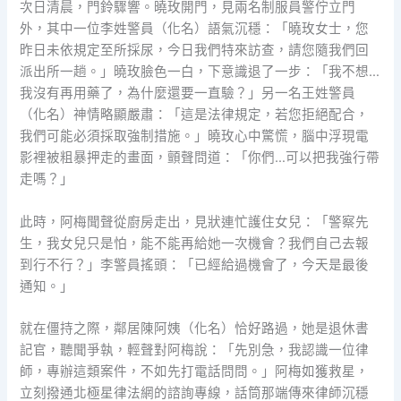
次日清晨，門鈴驟響。曉玫開門，見兩名制服員警佇立門
外，其中一位李姓警員（化名）語氣沉穩：「曉玫女士，您
昨日未依規定至所採尿，今日我們特來訪查，請您隨我們回
派出所一趟。」曉玫臉色一白，下意識退了一步：「我不想…
我沒有再用藥了，為什麼還要一直驗？」另一名王姓警員
（化名）神情略顯嚴肅：「這是法律規定，若您拒絕配合，
我們可能必須採取強制措施。」曉玫心中驚慌，腦中浮現電
影裡被粗暴押走的畫面，顫聲問道：「你們…可以把我強行帶
走嗎？」
此時，阿梅聞聲從廚房走出，見狀連忙護住女兒：「警察先
生，我女兒只是怕，能不能再給她一次機會？我們自己去報
到行不行？」李警員搖頭：「已經給過機會了，今天是最後
通知。」
就在僵持之際，鄰居陳阿姨（化名）恰好路過，她是退休書
記官，聽聞爭執，輕聲對阿梅說：「先別急，我認識一位律
師，專辦這類案件，不如先打電話問問。」阿梅如獲救星，
立刻撥通北極星律法網的諮詢專線，話筒那端傳來律師沉穩