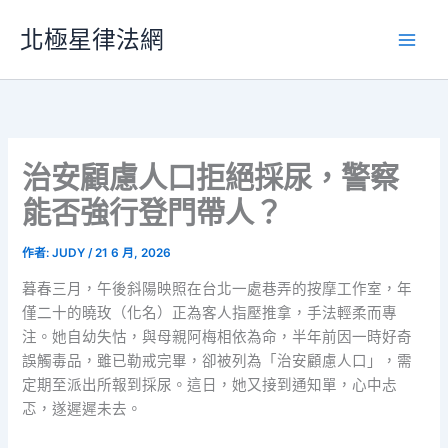
跳
北極星律法網
至
主
要
內
容
治安顧慮人口拒絕採尿，警察
能否強行登門帶人？
作者:
JUDY
/
21 6 月, 2026
暮春三月，午後斜陽映照在台北一處巷弄的按摩工作室，年
僅二十的曉玫（化名）正為客人指壓推拿，手法輕柔而專
注。她自幼失怙，與母親阿梅相依為命，半年前因一時好奇
誤觸毒品，雖已勒戒完畢，卻被列為「治安顧慮人口」，需
定期至派出所報到採尿。這日，她又接到通知單，心中忐
忑，遂遲遲未去。