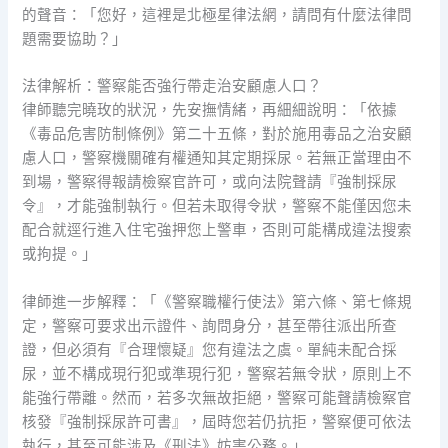
的聲音：「您好，這裡是北極星律法網，請問有什麼法律問
題需要協助？」
法律解析：警察能否強行帶走治安顧慮人口？
律師聽完曉玫的狀況，先安撫情緒，再細細說明：「依據
《毒品危害防制條例》第二十五條，對於施用毒品之治安顧
慮人口，警察機關確有權通知其定期採尿。若無正當理由不
到場，警察得報請檢察官許可，或向法院聲請『強制採尿
令』，才能強制執行。但若未取得令狀，警察不能僅因您未
配合就逕行進入住宅強押您上警車，否則可能構成違法搜索
或拘提。」
律師進一步解釋：「《警察職權行使法》第六條、第七條規
定，警察可要求出示證件、詢問身分，甚至帶往派出所查
證，但必須有『合理懷疑』您有違法之虞。單純未配合採
尿，並不構成現行犯或準現行犯，警察若無令狀，原則上不
能強行帶離。然而，若多次無故拒絕，警察可能聲請檢察官
核發『強制採尿許可書』，屆時您若仍抗拒，警察便可依法
執行，甚至可能涉及《刑法》妨害公務。」