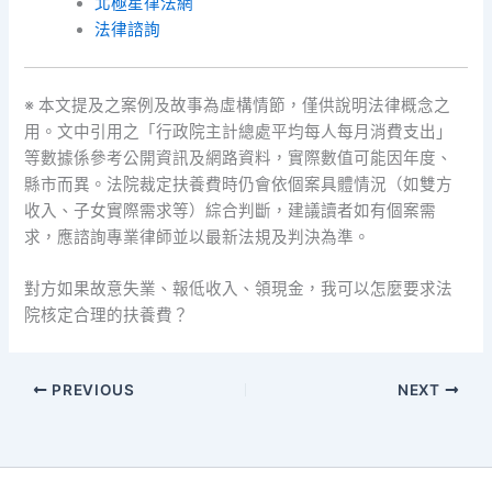
北極星律法網
法律諮詢
※ 本文提及之案例及故事為虛構情節，僅供說明法律概念之
用。文中引用之「行政院主計總處平均每人每月消費支出」
等數據係參考公開資訊及網路資料，實際數值可能因年度、
縣市而異。法院裁定扶養費時仍會依個案具體情況（如雙方
收入、子女實際需求等）綜合判斷，建議讀者如有個案需
求，應諮詢專業律師並以最新法規及判決為準。
對方如果故意失業、報低收入、領現金，我可以怎麼要求法
院核定合理的扶養費？
PREVIOUS
NEXT