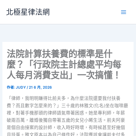
跳
北極星律法網
至
主
要
內
容
法院計算扶養費的標準是什
麼？「行政院主計總處平均每
人每月消費支出」一次搞懂！
作者:
JUDY
/
21 6 月, 2026
「律師，我明明賺得比前夫多，為什麼法院還要我付扶養
費？而且數字怎麼來的？」三十歲的林雅文(化名)坐在咖啡廳
裡，對著手機那頭的律師語氣帶著困惑。她是專利師，年薪
破兩百萬，離婚後獨自帶著五歲的女兒小晞生活。前夫阿豪
是個自由接案的設計師，收入時好時壞，有時候甚至好幾個
月挂蛋。雅文原本以為自己條件好，法院應該會讓前夫付多