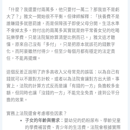
「什麼？我還要付兩萬多，他只要付一萬二？那我豈不是虧
大了？」雅文一開始很不平衡。但律師解釋：「扶養費不是
誰賺錢多就懲罰誰，而是保障孩子即使父母分開，生活水準
不會掉太多。妳付出的兩萬多其實就是妳平常養女兒的吃喝
玩樂學費，只是法院幫妳算清楚比例而已。」雅文這才聽
懂，原來自己沒有「多付」，只是把原本就該花的錢數字
化。而阿豪雖然付得少，但至少每個月都有穩定的法定責
任，不能再擺爛。
這個反差正說明了許多高收入父母常見的誤區：以為自己有
錢就可以不跟對方計較，或者以為法院會讓對方出大頭。事
實上，法院的計算方式反而是讓「有錢的一方」負擔較多金
額，但同時也讓「沒錢的一方」不能完全免責，達到公平分
擔的效果。
實務上法院還會考慮哪些因素？
子女的年齡與需求：
嬰幼兒的奶粉尿布、學齡兒童
的學費補習費、青少年的生活費，法院會根據實際