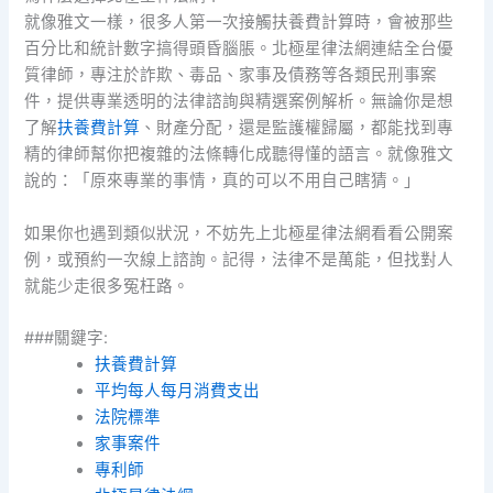
就像雅文一樣，很多人第一次接觸扶養費計算時，會被那些
百分比和統計數字搞得頭昏腦脹。北極星律法網連結全台優
質律師，專注於詐欺、毒品、家事及債務等各類民刑事案
件，提供專業透明的法律諮詢與精選案例解析。無論你是想
了解
扶養費計算
、財產分配，還是監護權歸屬，都能找到專
精的律師幫你把複雜的法條轉化成聽得懂的語言。就像雅文
說的：「原來專業的事情，真的可以不用自己瞎猜。」
如果你也遇到類似狀況，不妨先上北極星律法網看看公開案
例，或預約一次線上諮詢。記得，法律不是萬能，但找對人
就能少走很多冤枉路。
###關鍵字:
扶養費計算
平均每人每月消費支出
法院標準
家事案件
專利師