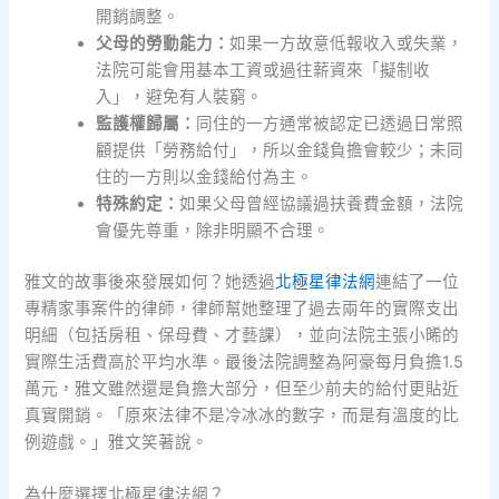
開銷調整。
父母的勞動能力：
如果一方故意低報收入或失業，
法院可能會用基本工資或過往薪資來「擬制收
入」，避免有人裝窮。
監護權歸屬：
同住的一方通常被認定已透過日常照
顧提供「勞務給付」，所以金錢負擔會較少；未同
住的一方則以金錢給付為主。
特殊約定：
如果父母曾經協議過扶養費金額，法院
會優先尊重，除非明顯不合理。
雅文的故事後來發展如何？她透過
北極星律法網
連結了一位
專精家事案件的律師，律師幫她整理了過去兩年的實際支出
明細（包括房租、保母費、才藝課），並向法院主張小晞的
實際生活費高於平均水準。最後法院調整為阿豪每月負擔1.5
萬元，雅文雖然還是負擔大部分，但至少前夫的給付更貼近
真實開銷。「原來法律不是冷冰冰的數字，而是有溫度的比
例遊戲。」雅文笑著說。
為什麼選擇北極星律法網？