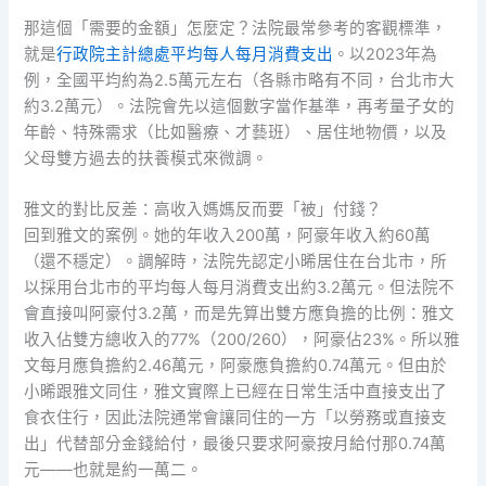
那這個「需要的金額」怎麼定？法院最常參考的客觀標準，
就是
行政院主計總處平均每人每月消費支出
。以2023年為
例，全國平均約為2.5萬元左右（各縣市略有不同，台北市大
約3.2萬元）。法院會先以這個數字當作基準，再考量子女的
年齡、特殊需求（比如醫療、才藝班）、居住地物價，以及
父母雙方過去的扶養模式來微調。
雅文的對比反差：高收入媽媽反而要「被」付錢？
回到雅文的案例。她的年收入200萬，阿豪年收入約60萬
（還不穩定）。調解時，法院先認定小晞居住在台北市，所
以採用台北市的平均每人每月消費支出約3.2萬元。但法院不
會直接叫阿豪付3.2萬，而是先算出雙方應負擔的比例：雅文
收入佔雙方總收入的77%（200/260），阿豪佔23%。所以雅
文每月應負擔約2.46萬元，阿豪應負擔約0.74萬元。但由於
小晞跟雅文同住，雅文實際上已經在日常生活中直接支出了
食衣住行，因此法院通常會讓同住的一方「以勞務或直接支
出」代替部分金錢給付，最後只要求阿豪按月給付那0.74萬
元——也就是約一萬二。