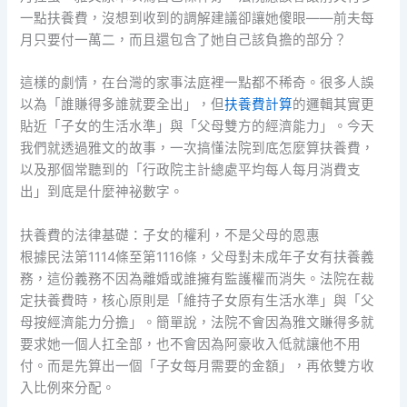
一點扶養費，沒想到收到的調解建議卻讓她傻眼——前夫每
月只要付一萬二，而且還包含了她自己該負擔的部分？
這樣的劇情，在台灣的家事法庭裡一點都不稀奇。很多人誤
以為「誰賺得多誰就要全出」，但
扶養費計算
的邏輯其實更
貼近「子女的生活水準」與「父母雙方的經濟能力」。今天
我們就透過雅文的故事，一次搞懂法院到底怎麼算扶養費，
以及那個常聽到的「行政院主計總處平均每人每月消費支
出」到底是什麼神祕數字。
扶養費的法律基礎：子女的權利，不是父母的恩惠
根據民法第1114條至第1116條，父母對未成年子女有扶養義
務，這份義務不因為離婚或誰擁有監護權而消失。法院在裁
定扶養費時，核心原則是「維持子女原有生活水準」與「父
母按經濟能力分擔」。簡單說，法院不會因為雅文賺得多就
要求她一個人扛全部，也不會因為阿豪收入低就讓他不用
付。而是先算出一個「子女每月需要的金額」，再依雙方收
入比例來分配。