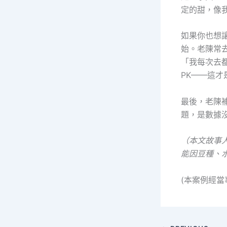
定的甜，像
如果你也想
始。老陳常
「我每次去
PK——這
最後，老陳
題，是數據
（本文故事
能因豆種、
(本案例經