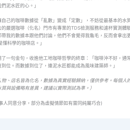
我們泥水匠的心。」
讓自己的咖啡數據從「亂數」變成「定數」，不妨從最基本的水
去的嚴選咖啡（化名）門市有專業的TDS檢測服務和濾杯實測體
都帶我的數據本跟他們討論，他們不會覺得我龜毛，反而會拿出
才是懂科學的咖啡店。」
補了一句金句，收進他工地咖啡哲學的終章：「咖啡沖不好，通
沒到位。而數據到位了，連泥水匠都能成為風味建築師。」
人物、店名皆為化名，數據為真實經驗歸納，僅供參考。每個人
水質與設備略有差異，建議以實際測試為準。）
當事人同意分享，部分為虛擬情節如有雷同純屬巧合)