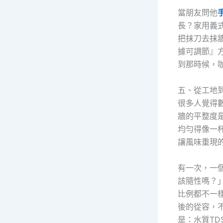
當朋友問他
長？家用義
把抹刀去抹
據可調節』
到那時候，
五、從工地
很多人覺得
牆的平整度是
均勻得像一
讓風味重現
有一次，一
該隨性嗎？
比例都不一
後的從容，
是：水質TDS