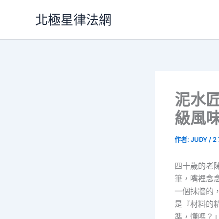
跳
北極星律法網
至
主
要
內
容
泥水
級風
作者:
JUDY
/
2
四十歲的老
筆，嘴裡念念
一個抹牆的
是『材料的
準，懂嗎？