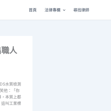
首頁
法律專欄
尋找律師
出職人
DS水質檢測
事笑他：「你
啡，本質上都
。這叫工業標