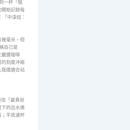
得到一杯「咖
他開始記錄每
：「中深焙：
有幾毫米，但
稱自己是
在嚴選咖啡
薦的刻度沖兩
比我還適合站
迷信「最貴就
度下的出水速
香；平底濾杯
」