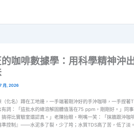
匠的咖啡數據學：用科學精神沖
味
 7 月, 2026
陳（化名）蹲在工地邊，一手端著剛沖好的手沖咖啡，一手捏著T
有詞：「這批水的總溶解固體值落在75 ppm，剛剛好。」同
，搞得比實驗室還認真。」老陳抬眼，咧嘴一笑：「抹牆跟沖咖
精準控制』——水泥多了裂，少了垮；水質TDS高了苦，低了淡
」