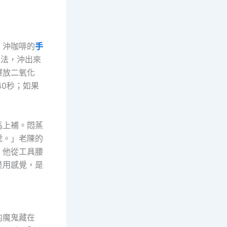
；沖咖啡的
手
蒸法，沖出來
釋放二氧化
0秒；如果
馬上補。悶蒸
號。」老陳的
」他從工具腰
是用感覺，是
的魔鬼藏在