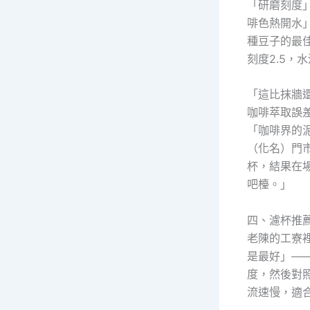
「研磨刻度」
啡色熱開水
種豆子的最
刻度2.5，
「這比抹牆
咖啡萃取誤
「咖啡界的
（化名）門
杯，結果在
吧檯。」
四、濾杯推
老陳的工寮
是最好」—
度，然後對
流速慢，適