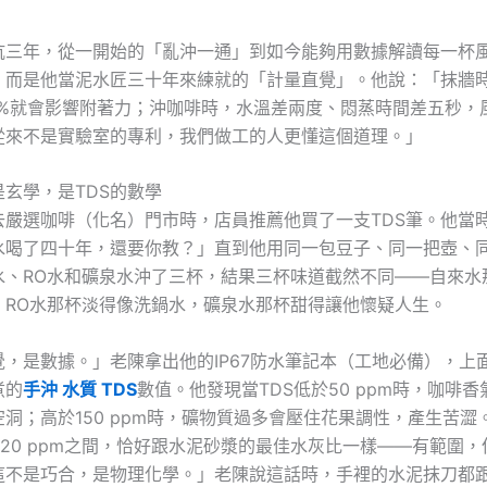
坑三年，從一開始的「亂沖一通」到如今能夠用數據解讀每一杯
，而是他當泥水匠三十年來練就的「計量直覺」。他說：「抹牆
1%就會影響附著力；沖咖啡時，水溫差兩度、悶蒸時間差五秒，
從來不是實驗室的專利，我們做工的人更懂這個道理。」
玄學，是TDS的數學
去嚴選咖啡（化名）門市時，店員推薦他買了一支TDS筆。他當
水喝了四十年，還要你教？」直到他用同一包豆子、同一把壺、
水、RO水和礦泉水沖了三杯，結果三杯味道截然不同——自來水
，RO水那杯淡得像洗鍋水，礦泉水那杯甜得讓他懷疑人生。
覺，是數據。」老陳拿出他的IP67防水筆記本（工地必備），上
煮的
手沖 水質 TDS
數值。他發現當TDS低於50 ppm時，咖啡
洞；高於150 ppm時，礦物質過多會壓住花果調性，產生苦澀
120 ppm之間，恰好跟水泥砂漿的最佳水灰比一樣——有範圍
這不是巧合，是物理化學。」老陳說這話時，手裡的水泥抹刀都