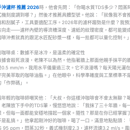
手沖濾杯 推薦 2026
時，他會先問：「你喝水質TDS多少？悶蒸
式機刻度調到哪？」然後才推薦具體型號。他說：「就像我不會
牆和刮膩子，工具要適配工序。2026年的濾杯趨勢是什麼？我預
方向走——濾杯內壁的導流槽深度、濾紙的紋理密度，都可能變
咖啡沖煮就真的跟泥水匠配砂漿一樣，每一批都可以量化控制。
到咖啡桌：數據不是冰冷，是溫柔的確定性
數據會殺死浪漫，老陳不以為然。他指著牆上那面他親手抹平的
0.5 mm/m，我用水平儀量過三次。它不浪漫嗎？每天陽光灑
杯完美萃取的咖啡油脂。」在他眼中，科學準確度與工業標準不
的「作弊碼」。
個年輕的咖啡師嘲笑他：「大叔，你這樣沖咖啡會不會太無聊？
」老陳放下手中的TDS筆，慢悠悠地說：「我抹了三十年牆，每
樣，但每一面都能安穩地撐起一個家。隨性？那是在你已經掌握
不是亂搞。」他拿起剛沖好的咖啡，喝了一口，滿意地點點頭：
 95 ppm，悶蒸32秒，義式機刻度2.3，濾杯流速3.2 ml/s