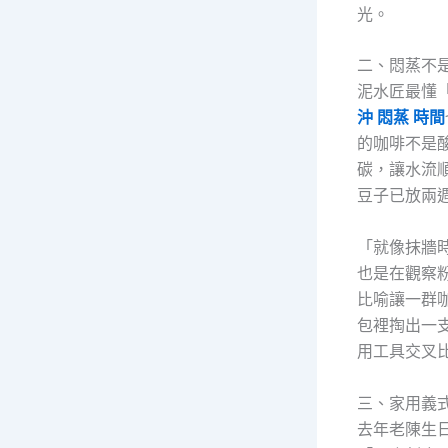
光。
二、悶蒸不
泥水匠最懂
沖 悶蒸 時間
的咖啡不是
碳，讓水流
豆子已放兩
「就像抹牆
也是在觀察
比喻讓一群
包裡掏出一
用工具交叉
三、家用義
去年老陳生