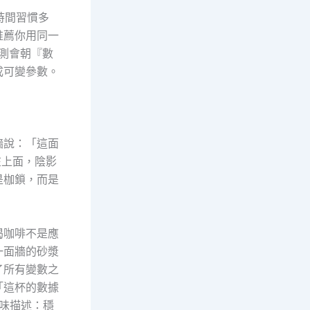
時間習慣多
推薦你用同一
測會朝『數
成可變參數。
」
牆說：「這面
在上面，陰影
是枷鎖，而是
喝咖啡不是應
一面牆的砂漿
了所有變數之
「這杯的數據
。風味描述：穩