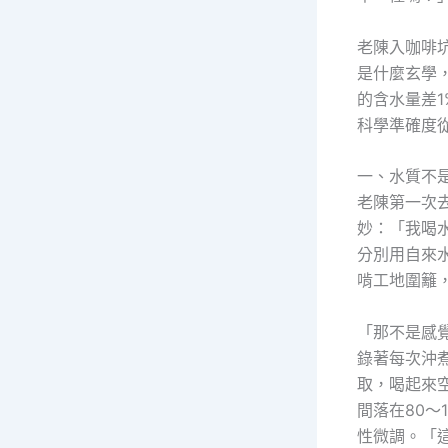
老陳入咖啡
是什麼玄學
的含水量差
科學準確度
一、水質不是
老陳第一次
妙：「我喝
分別用自來
啃工地圍籬
「那不是感
錄著每次沖
取，喝起來空
間落在80～
性微調。「