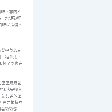
風味，靠的不
時，水泥砂漿
風味就歪樓。
時覺得莫名其
同一種手法，
那杯澀到像在
面密密麻麻記
香氣無法完整萃
。最甜美的區
，但需要根據豆
跟著微微發