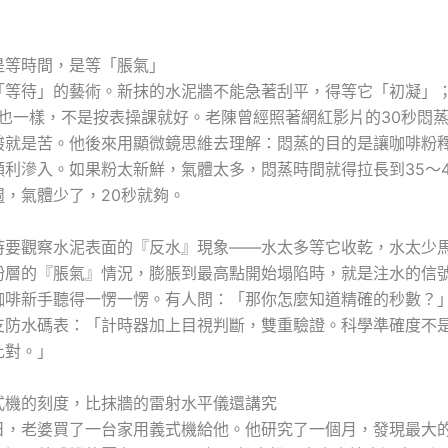
是等時間，是等「脹氣」
「等待」的藝術。新抹的水泥牆不能急著刮平，得等它「初凝」
也一樣，不是按表操課就好。老陳曾經照著網紅影片的30秒悶
酸就是苦。他後來用顯微鏡思維去理解：悶蒸的目的是讓咖啡粉
順利滲入。如果粉太新鮮，氣體太多，悶蒸時間就得拉長到35～4
週，氣體少了，20秒就夠。
時要觀察水泥表面的『反水』現象——水太多等它收乾，水太少
粉層的『脹氣』情況，膨脹到最高點開始塌陷時，就是注水的信
咖啡新手聽得一愣一愣。有人問：「那你怎麼知道精確的秒數？
支防水碼表：「計時器加上目視判斷，雙重驗證。科學準確度不
比對。」
式機的刻度，比抹牆的雷射水平儀還講究
日，老婆買了一台家用義式機給他。他研究了一個月，發現最大