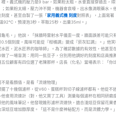
裡。義式機的壓力是9 bar，如果粉太粗，水會直接穿過去，
」；如果粉太細，壓力沖不開，機器會哀嚎，出水像滴眼藥水。
佳刻度，甚至自製了一張「
家用義式機 刻度
對照表」，上面寫著
水溫92℃，預浸泡3秒，萃取25秒，出量35ml。」
還龜毛，」他說，「抹牆時雷射水平儀歪一度，牆面誤差可能只
差0.5個刻度，風味可能從『柑橘調』變成『菸灰缸調』。」他笑
泥水匠，泥水匠界的咖啡師」。為了確認數據的有效性，他甚至
市做了一場盲測：用同一批豆子，分別用他調好的刻度和店員推
場五位顧客有四位選了老陳那杯。店長（化名）當場表示：「你
薦不是看顏值，是看「流速物理」
裡擺了十幾個濾杯，從V60、蛋糕杯到切子線濾杯都有。他從不
—他會用流速計（對，他又買了工具）測量每個濾杯在相同研磨
照他的風味筆記。他發現錐形濾杯流速快，適合淺焙豆保留花果
合深焙豆增加醇厚度。「這不是什麼神秘配方，而是流體力學。