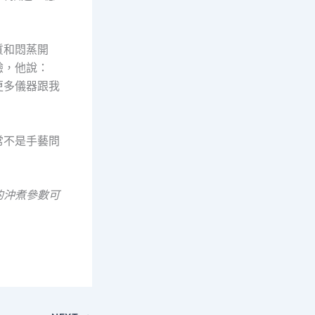
質和悶蒸開
驗，他說：
更多儀器跟我
常不是手藝問
的沖煮參數可