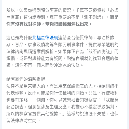
所以，如果你遇到類似阿豪的情況，千萬不要傻傻被「心虛
＝有罪」這句話嚇到。真正重要的不是「測不測謊」，而是
你有沒有找對律師，幫你把證據漏洞找出來。
這也是為什麼
北極星律法網
連結全台優質律師，專注於詐
欺、毒品、家事及債務等各類民刑事案件，提供專業透明的
法律諮詢與精選案例解析。如果你正在為「該不該測謊」而
煩惱，或是對證據能力有疑問，點進官網就能找到合適的律
師，讓你不再一個人面對冷冰冰的法條。
給阿豪們的溫暖提醒
法律不是用來嚇人的，而是用來保護懂它的人。拒絕測謊不
代表你輸，反而可能是你行使權利的開始。只是，行使權利
也要有策略——例如，你可以誠懇地告知檢察官：「我願意
配合調查，但測謊涉及生理反應，我擔心不穩定導致誤判，
所以請檢察官提供其他證據。」這樣的說法既不失禮，也保
留法律攻防空間。