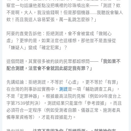
察官一句話讓他差點沒把嘴裡的珍珠噴出來——「測謊？欸
不是啊，大人，我沒偷錢啊！但是那個機器……我聽說會騙人
欸！而且我這人容易緊張，萬一亂跳怎麼辦？」
阿豪的直覺告訴他：拒絕測謊，會不會被當成「做賊心
虛」？更慘的是，如果法官也這樣想，那他豈不是直接從
「嫌疑人」變成「確定犯案」？
這個問題，其實很多被約談的民眾都超想問——
「我如果不
配合測謊，法官會不會就因此認定我有罪？」
先講結論：拒絕測謊，不等於「心虛」，更不等於「有罪」
在台灣的刑事訴訟實務中，
測謊
是一項「輔助調查工具」，
不是「定罪神器」。根據最高法院的見解（例如99年度台上
字第7539號判決），測謊結果只能當作「參考證據」，而且
必須符合一定程序（例如受測者自願、儀器正常、施測者具
備專業資格等），才能有證據能力。