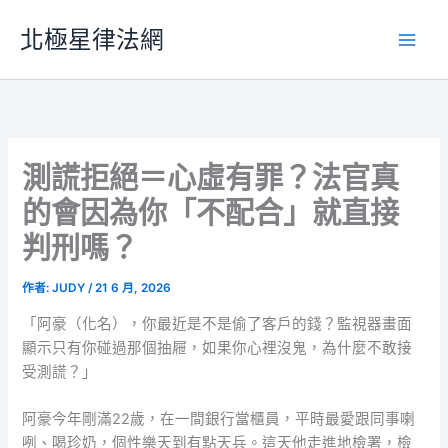
跳
北極星律法網
至
主
要
內
容
測謊拒絕＝心虛有罪？法官真
的會因為你「不配合」就直接
判刑嗎？
作者:
JUDY
/
21 6 月, 2026
「阿豪（化名），你最近是不是偷了客戶的錢？監視器畫面
顯示只有你碰過那個抽屜，如果你心裡沒鬼，為什麼不敢接
受測謊？」
阿豪今年剛滿22歲，在一間銀行當櫃員，平時最愛跟同事喇
咧、喝珍奶，個性樂天到有點天兵。這天他走進地檢署，檢