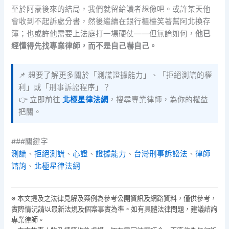
至於阿豪後來的結局，我們就留給讀者想像吧。或許某天他
會收到不起訴處分書，然後繼續在銀行櫃檯笑著幫阿北換存
簿；也或許他需要上法庭打一場硬仗——但無論如何，
他已
經懂得先找專業律師，而不是自己嚇自己。
📌 想要了解更多關於「測謊證據能力」、「拒絕測謊的權
利」或「刑事訴訟程序」？
👉 立即前往
北極星律法網
，搜尋專業律師，為你的權益
把關。
###關鍵字
測謊
、
拒絕測謊
、
心證
、
證據能力
、
台灣刑事訴訟法
、
律師
諮詢
、
北極星律法網
※ 本文提及之法律見解及案例為參考公開資訊及網路資料，僅供參考，
實際情況請以最新法規及個案事實為準。如有具體法律問題，建議諮詢
專業律師。