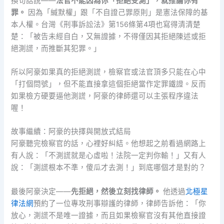
換句話說——
法官不能因為你「拒絕受測」，就推論你有
罪。
因為「緘默權」跟「不自證己罪原則」是憲法保障的基
本人權。台灣《刑事訴訟法》第156條第4項也寫得清清楚
楚：「被告未經自白，又無證據，不得僅因其拒絕陳述或拒
絕測謊，而推斷其犯罪。」
所以阿豪如果真的拒絕測謊，檢察官或法官頂多只能在心中
「打個問號」，但不能直接拿這個拒絕當作定罪鐵證。反而
如果檢方硬要逼他測謊，阿豪的律師還可以主張程序違法
喔！
故事繼續：阿豪的抉擇與開放式結局
阿豪聽完檢察官的話，心裡好糾結。他想起之前看過網路上
有人說：「不測謊就是心虛啦！法院一定判你輸！」又有人
說：「測謊根本不準，傻瓜才去測！」到底哪個才是對的？
最後阿豪決定——
先拒絕，然後立刻找律師。
他透過
北極星
律法網
預約了一位專攻刑事辯護的律師，律師告訴他：「你
放心，測謊不是唯一證據，而且如果檢察官沒有其他直接證