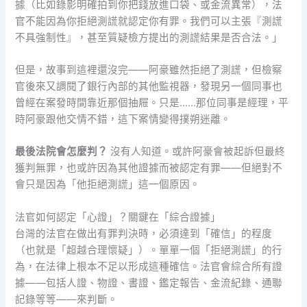
據（比如錄影明確拍到你把錢放進口袋、或金流異常），法
官不能因為你拒絕測謊就認定你有罪。我們可以主張『測謊
不具強制性』，甚至質疑檢方提出的測謊結果是否合法。」
但是，故事到這裡還沒完——阿豪雖然拒絕了測謊，但檢察
官後來又調閱了銀行內部的其他監視器，發現另一個同事也
曾經在案發時間靠近那個抽屜。只是……那位同事是經理，平
時阿豪跟他交情不錯，這下案情變得撲朔迷離。
最後法院會怎麼判？
沒有人知道。或許阿豪會被起訴但最終
獲判無罪，也或許因為其他證據而被認定有罪——但絕對不
會只是因為「他拒絕測謊」這一個原因。
法官如何認定「心證」？關鍵在「綜合證據」
台灣的法官在做出有罪判決時，必須達到「確信」的程度
（也就是「超越合理懷疑」）。單單一個「拒絕測謊」的行
為，在法律上根本不足以形成這種確信。法官會綜合所有證
據——包括人證、物證、書證、鑑定報告、金流紀錄、通聯
記錄等等——來判斷。