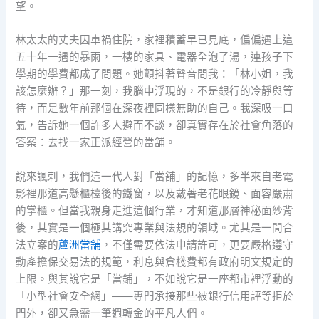
望。
林太太的丈夫因車禍住院，家裡積蓄早已見底，偏偏遇上這
五十年一遇的暴雨，一樓的家具、電器全泡了湯，連孩子下
學期的學費都成了問題。她顫抖著聲音問我：「林小姐，我
該怎麼辦？」那一刻，我腦中浮現的，不是銀行的冷靜與等
待，而是數年前那個在深夜裡同樣無助的自己。我深吸一口
氣，告訴她一個許多人避而不談，卻真實存在於社會角落的
答案：去找一家正派經營的當舖。
說來諷刺，我們這一代人對「當舖」的記憶，多半來自老電
影裡那道高懸櫃檯後的鐵窗，以及戴著老花眼鏡、面容嚴肅
的掌櫃。但當我親身走進這個行業，才知道那層神秘面紗背
後，其實是一個極其講究專業與法規的領域。尤其是一間合
法立案的
蘆洲當舖
，不僅需要依法申請許可，更要嚴格遵守
動產擔保交易法的規範，利息與倉棧費都有政府明文規定的
上限。與其說它是「當鋪」，不如說它是一座都市裡浮動的
「小型社會安全網」——專門承接那些被銀行信用評等拒於
門外，卻又急需一筆週轉金的平凡人們。