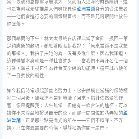
當，最後利息像雪球般滾大，反而陷入更深的財務陷阱。這
也是為何我始終推薦人們尋找具備
蘆洲當鋪
身分的合法業者
——他們會進行必要的關懷與審核，而不是見錢眼開地放任
你墜落。
那個暴雨的下午，林太太最終在店裡典當了金飾，換回一筆
足夠應急的款項。她紅著眼眶對我說：「原來當舖不是我想
的那樣。」我拍了拍她的肩，沒有多說什麼，因為我知道，
這種轉變本身就是一種社會進步——當我們不再汙名化一個
行業，願意正視它作為社會安全網的功能時，這座城市便多
了一分柔軟的韌性。
如今我仍時常想起那隻老勞力士，它安然躺在當舖的保險櫃
裡三個月後，被我連本帶利地贖了回來。指針依然滴答作
響，像是提醒我：人生無常，但總有一條合法的途徑，可以
讓你不失尊嚴地撐過最暗的夜。而那一間間位於巷弄裡的
蘆
洲當舖
，正是那些點亮微光的所在——它們不喧嘩、不浮
誇，只在你最需要的時候，靜靜地為你開一扇門。