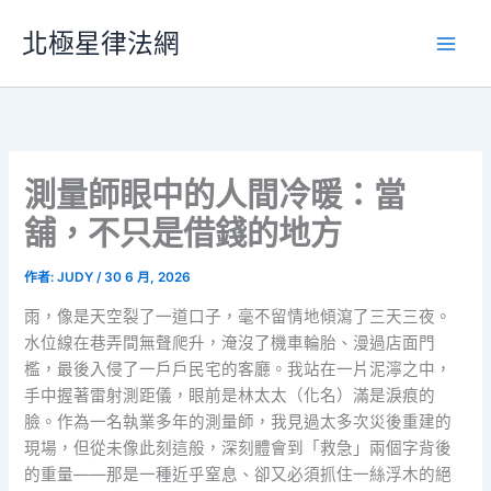
跳
北極星律法網
至
主
要
內
容
測量師眼中的人間冷暖：當
舖，不只是借錢的地方
作者:
JUDY
/
30 6 月, 2026
雨，像是天空裂了一道口子，毫不留情地傾瀉了三天三夜。
水位線在巷弄間無聲爬升，淹沒了機車輪胎、漫過店面門
檻，最後入侵了一戶戶民宅的客廳。我站在一片泥濘之中，
手中握著雷射測距儀，眼前是林太太（化名）滿是淚痕的
臉。作為一名執業多年的測量師，我見過太多次災後重建的
現場，但從未像此刻這般，深刻體會到「救急」兩個字背後
的重量——那是一種近乎窒息、卻又必須抓住一絲浮木的絕