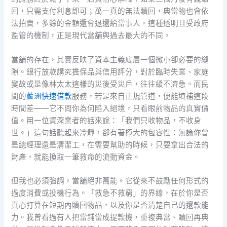
回，只需支付利息即可；萬一真的無法贖回，典當物也會依
法拍賣，多餘的金額還會退還給當事人。這種透明且受政府
監管的機制，正是現代當舖與過去最大的不同。
當舖的存在，其實反映了資本主義底層一個微小卻必要的縫
隙。銀行放款講究擔保品與信用評分，對於臨時失業、家庭
變故或是像林太太這樣的災後受災戶，往往緩不濟急。而民
間的
蘆洲快速借款
服務，若是來自正規管道，便能填補這段
時間差——它不問你為何陷入絕境，只看眼前物品的真實價
值。用一位資深業者的話來說：「我們只收物品，不收身
世。」這句話聽起來冷靜，卻有著極大的包容性：無論你曾
是總經理還是清潔工，在需要幫助的時候，只要拿出合法的
財產，就能換取一筆救命的流動資金。
但我也必須強調，當舖絕非萬能。它從來不鼓勵任何形式的
過度消費或投機行為。「救急不救窮」的界線，在於你是否
真心打算在短期內贖回物品，以及你是否清楚自己的還款能
力。我曾看過有人把當舖當成提款機，重複典當、贖回再典