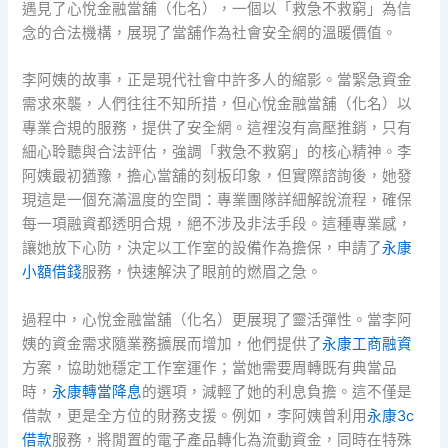
遇見了心悅金融當舖（化名），一個以「救急不救窮」為信
念的合法機構，展現了當舖作為社會安全網的溫暖價值。
李阿姨的故事，正是現代社會中許多人的縮影。當緊急資金
需求來襲，人們往往不知所措，但心悅金融當舖（化名）以
專業合規的服務，提供了安全網。這裡沒有高壓推銷，只有
細心聆聽與合法評估，強調「救急不救窮」的核心精神。李
阿姨最初猶豫，擔心當舖的刻板印象，但實際諮詢後，她發
現這是一個充滿溫度的空間：專業團隊詳細解說流程，確保
每一項融資都透明合規，絕不涉及非法手段。這種專業感，
讓她放下心防，決定以工作室的設備作為擔保，申請了
永康
小額借錢
服務，快速解決了眼前的燃眉之急。
過程中，心悅金融當舖（化名）更展現了靈活彈性。當李阿
姨的資金需求隨業務擴展而增加，他們提供了
永康工商融資
方案，協助她穩定工作室運作；當她需要周轉既有典當品
時，
永康轉當降息
的選項，減輕了她的利息負擔。這不僅是
借款，更是全方位的財務支援。例如，李阿姨曾利用
永康3c
借款
服務，將閒置的電子產品轉化為流動資金，同時在特殊