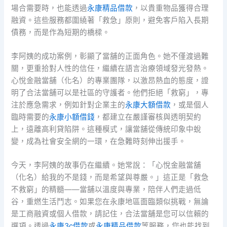
場合需要時，也能透過
永康精品借款
，以貴重物品獲得合理
融資。這些服務都圍繞著「救急」原則，避免客戶陷入長期
債務，而是作為短期的橋樑。
李阿姨的成功案例，彰顯了當舖的正面角色。她不僅渡過難
關，更重拾對人性的信任，繼續在語言治療領域發光發熱。
心悅金融當舖（化名）的專業團隊，以激昂熱血的態度，證
明了合法當舖可以是社區的守護者。他們拒絕「救窮」，專
注於應急需求，例如針對企業主的
永康大額借款
，或是個人
臨時需要的
永康小額借錢
，都建立在嚴謹審核與透明契約
上，遠離高利貸陷阱。這種模式，讓當舖從傳統印象中蛻
變，成為社會安全網的一環，在急難時刻伸出援手。
今天，李阿姨的故事仍在繼續。她常說：「心悅金融當舖
（化名）給我的不是錢，而是希望與尊嚴。」這正是「救急
不救窮」的精髓——當舖以溫度與專業，陪伴人們走過低
谷，重燃生活鬥志。如果您在永康地區面臨類似挑戰，無論
是工商融資或個人借款，請記住，合法當舖是您可以信賴的
選項。透過
永康3c借款
或
永康精品借款
等服務，您也能找到