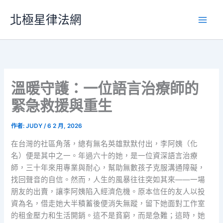
跳
北極星律法網
至
主
要
內
容
溫暖守護：一位語言治療師的
緊急救援與重生
作者:
JUDY
/
6 2 月, 2026
在台灣的社區角落，總有無名英雄默默付出，李阿姨（化
名）便是其中之一。年過六十的她，是一位資深語言治療
師，三十年來用專業與耐心，幫助無數孩子克服溝通障礙，
找回聲音的自信。然而，人生的風暴往往突如其來——一場
朋友的出賣，讓李阿姨陷入經濟危機。原本信任的友人以投
資為名，借走她大半積蓄後便消失無蹤，留下她面對工作室
的租金壓力和生活開銷。這不是貧窮，而是急難；這時，她