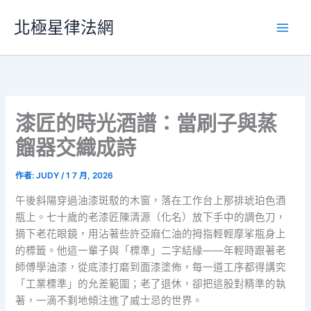
跳
北極星律法網
至
主
要
內
容
漆匠的時光酒譜：當刷子與蒸
餾器交織成詩
作者:
JUDY
/
1 7 月, 2026
午後斜陽穿過油漆斑駁的木窗，落在工作台上那排琥珀色酒
瓶上。七十歲的老漆匠陳清源（化名）放下手中的調色刀，
摘下老花眼鏡，用沾著些許亞麻仁油的拇指輕輕摩挲瓶身上
的標籤。他這一輩子與「標準」二字結緣——年輕時跟著老
師傅學油漆，從底漆打磨到面漆塗佈，每一道工序都得講究
「工業標準」的允差範圍；老了退休，卻把這股對精準的執
著，一滴不剩地傾注進了威士忌的世界。