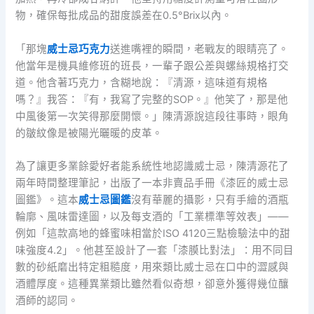
物，確保每批成品的甜度誤差在0.5°Brix以內。
「那塊
威士忌巧克力
送進嘴裡的瞬間，老戰友的眼睛亮了。
他當年是機具維修班的班長，一輩子跟公差與螺絲規格打交
道。他含著巧克力，含糊地說：『清源，這味道有規格
嗎？』我答：『有，我寫了完整的SOP。』他笑了，那是他
中風後第一次笑得那麼開懷。」陳清源說這段往事時，眼角
的皺紋像是被陽光曬暖的皮革。
為了讓更多業餘愛好者能系統性地認識威士忌，陳清源花了
兩年時間整理筆記，出版了一本非賣品手冊《漆匠的威士忌
圖鑑》。這本
威士忌圖鑑
沒有華麗的攝影，只有手繪的酒瓶
輪廓、風味雷達圖，以及每支酒的「工業標準等效表」——
例如「這款高地的蜂蜜味相當於ISO 4120三點檢驗法中的甜
味強度4.2」。他甚至設計了一套「漆膜比對法」：用不同目
數的砂紙磨出特定粗糙度，用來類比威士忌在口中的澀感與
酒體厚度。這種異業類比雖然看似奇想，卻意外獲得幾位釀
酒師的認同。