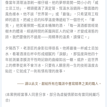
像當年清理油漆刷一樣仔細。他的夢想是開一間小小的「威
士忌工坊」，裡頭擺滿了滴定管、恆溫水浴鍋與一整面牆的
風色樣本。他不談「世界第一」或「最強」，只希望用工程
師的語言，把威士忌的科學溫度傳遞給下一個世代。「畢
竟，」他笑著擰開一瓶波本桶陳的酒，「每一滴酒都曾經是
樹木的體液，經過時間的蒸餾與匠人的紀律，才變成液態的
詩。我們要做的不過是——用精準的溫柔，讀懂它。」
夕陽西下，老漆匠的身影拉得很長。他將最後一杯威士忌加
水，看著酒液在杯中形成細膩的「淚腳」，那弧度與他四十
年前測量漆膜流平性時記錄的曲線如出一轍。或許，這世界
上的標準從來不會冷冰，只要有人願意用一生的技術溫度去
貼近，它就成了一則有情有理的故事。
—— 謹以此文，獻給所有在職涯中書寫精準之美的職人。
(本案例經當事人同意分享，部分為虛擬情節如有雷同純屬巧
合)