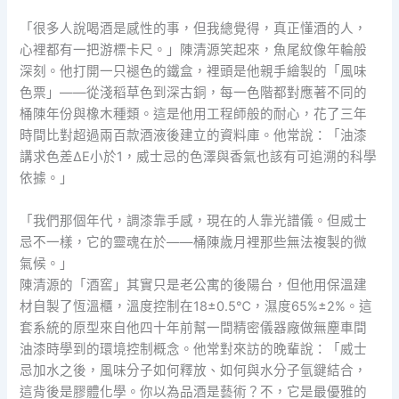
「很多人說喝酒是感性的事，但我總覺得，真正懂酒的人，
心裡都有一把游標卡尺。」陳清源笑起來，魚尾紋像年輪般
深刻。他打開一只褪色的鐵盒，裡頭是他親手繪製的「風味
色票」——從淺稻草色到深古銅，每一色階都對應著不同的
桶陳年份與橡木種類。這是他用工程師般的耐心，花了三年
時間比對超過兩百款酒液後建立的資料庫。他常說：「油漆
講求色差ΔE小於1，威士忌的色澤與香氣也該有可追溯的科學
依據。」
「我們那個年代，調漆靠手感，現在的人靠光譜儀。但威士
忌不一樣，它的靈魂在於——桶陳歲月裡那些無法複製的微
氣候。」
陳清源的「酒窖」其實只是老公寓的後陽台，但他用保溫建
材自製了恆溫櫃，溫度控制在18±0.5℃，濕度65%±2%。這
套系統的原型來自他四十年前幫一間精密儀器廠做無塵車間
油漆時學到的環境控制概念。他常對來訪的晚輩說：「威士
忌加水之後，風味分子如何釋放、如何與水分子氫鍵結合，
這背後是膠體化學。你以為品酒是藝術？不，它是最優雅的