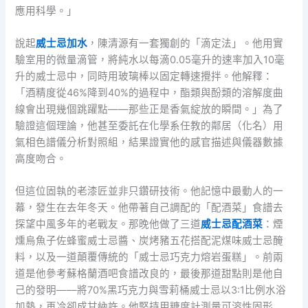
應用科學。」
說起
威士忌加水
，陳清源有一套獨創的「滴定法」。他用實
驗室用的微量滴管，將純水以每滴0.05毫升的速率加入10毫
升的威士忌中，同時用玻璃棒以固定轉速攪拌。他解釋：
「酒精度從46%降到40%的過程中，酯類與酚類的溶解度曲
線會出現幾個跳躍點——那些正是香氣綻放的瞬間。」為了
驗證這個理論，他甚至委託在化學系任教的鄰居（化名）用
氣相色譜儀分析對照組，結果證實他的感官描述與儀器數據
高度吻合。
但這位固執的老漆匠並非只鑽研技術。他記憶中最動人的一
幕，發生在去年冬天。他帶著自己調配的「配酒菜」食譜去
探望中風多年的老戰友。那晚他做了三道
威士忌配酒菜
：煙
燻烏魚子佐蜂蜜威士忌醬、炭烤豬五花搭配泥煤味威士忌醃
料，以及一道顛覆傳統的「威士忌巧克力熔岩蛋糕」。前兩
道是他參考蘇格蘭酒吧食譜改良的，最後那道甜點則是他自
己的發明——將70%黑巧克力與雪莉桶威士忌以3:1比例水浴
加熱，再冷卻成甘納許。他堅持用糖度計測量可溶性固形