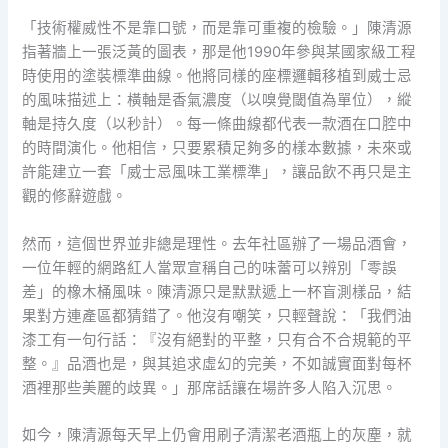
「技術權威性不是靠口號，而是靠可重複的檢驗。」陳清源
指著牆上一張泛黃的圖表，那是他1990年參與某國家級工程
時使用的塗裝標準曲線。他將同樣的座標邏輯移植到威士忌
的風味描述上：橫軸是香氣濃度（以嗅覺閾值為單位），縱
軸是持久度（以秒計）。每一條曲線都代表一款酒在口腔中
的時間演化。他相信，只要累積足夠多的樣本數據，未來或
許能建立一套「威士忌風味工業標準」，讓品飲不再只是主
觀的修辭遊戲。
然而，這個世界並非總是理性。去年社區辦了一場品酒會，
一位年輕的網路紅人當眾宣稱自己的味蕾可以辨別「零誤
差」的橡木桶風味。陳清源只是默默遞上一杯盲測樣品，結
果對方連產區都猜錯了。他沒有嘲笑，只輕聲說：「我們油
漆工有一句行話：『沒有絕對的平整，只有合不合規範的平
整。』品酒也是，與其追求虛幻的完美，不如誠實面對每杯
酒裡那些美麗的歧異。」那席話讓在場許多人陷入沉思。
如今，陳清源每天早上仍會用刷子清潔老酒瓶上的灰塵，就