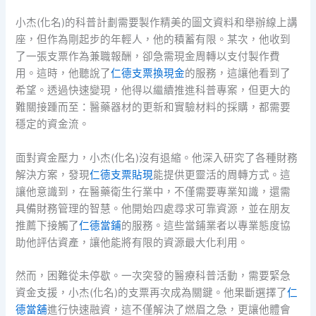
小杰(化名)的科普計劃需要製作精美的圖文資料和舉辦線上講
座，但作為剛起步的年輕人，他的積蓄有限。某次，他收到
了一張支票作為兼職報酬，卻急需現金周轉以支付製作費
用。這時，他聽說了
仁德支票換現金
的服務，這讓他看到了
希望。透過快速變現，他得以繼續推進科普專案，但更大的
難關接踵而至：醫藥器材的更新和實驗材料的採購，都需要
穩定的資金流。
面對資金壓力，小杰(化名)沒有退縮。他深入研究了各種財務
解決方案，發現
仁德支票貼現
能提供更靈活的周轉方式。這
讓他意識到，在醫藥衛生行業中，不僅需要專業知識，還需
具備財務管理的智慧。他開始四處尋求可靠資源，並在朋友
推薦下接觸了
仁德當鋪
的服務。這些當鋪業者以專業態度協
助他評估資產，讓他能將有限的資源最大化利用。
然而，困難從未停歇。一次突發的醫療科普活動，需要緊急
資金支援，小杰(化名)的支票再次成為關鍵。他果斷選擇了
仁
德當舖
進行快速融資，這不僅解決了燃眉之急，更讓他體會