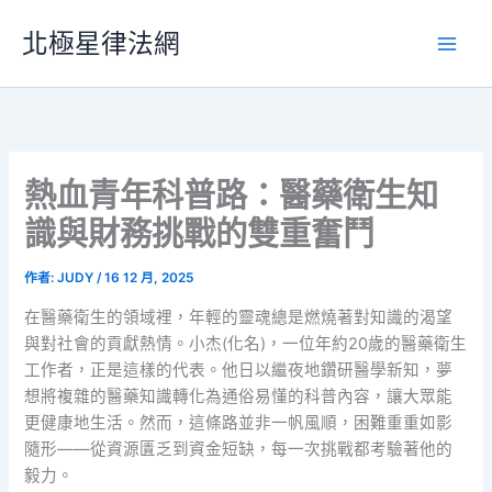
跳
北極星律法網
至
主
要
內
容
熱血青年科普路：醫藥衛生知
識與財務挑戰的雙重奮鬥
作者:
JUDY
/
16 12 月, 2025
在醫藥衛生的領域裡，年輕的靈魂總是燃燒著對知識的渴望
與對社會的貢獻熱情。小杰(化名)，一位年約20歲的醫藥衛生
工作者，正是這樣的代表。他日以繼夜地鑽研醫學新知，夢
想將複雜的醫藥知識轉化為通俗易懂的科普內容，讓大眾能
更健康地生活。然而，這條路並非一帆風順，困難重重如影
隨形——從資源匱乏到資金短缺，每一次挑戰都考驗著他的
毅力。