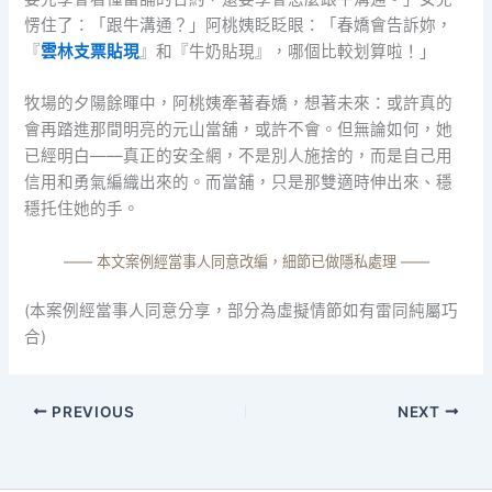
愣住了：「跟牛溝通？」阿桃姨眨眨眼：「春嬌會告訴妳，
『
雲林支票貼現
』和『牛奶貼現』，哪個比較划算啦！」
牧場的夕陽餘暉中，阿桃姨牽著春嬌，想著未來：或許真的
會再踏進那間明亮的元山當舖，或許不會。但無論如何，她
已經明白——真正的安全網，不是別人施捨的，而是自己用
信用和勇氣編織出來的。而當舖，只是那雙適時伸出來、穩
穩托住她的手。
—— 本文案例經當事人同意改編，細節已做隱私處理 ——
(本案例經當事人同意分享，部分為虛擬情節如有雷同純屬巧
合)
PREVIOUS
NEXT