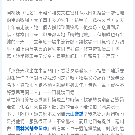
阿桃姨（化名）年輕時和丈夫在雲林斗六附近經營一處佔地
兩甲的牧場，養了四十多頭乳牛，還種了十幾棵文旦。丈夫
十年前走後，她一個人撐起整個牧場，從擠奶、送貨到記
帳，樣樣自己來。鄰居都叫她「鋼鐵阿嬤」，但鋼鐵也有生
鏽的一天——去年底一場牛流行熱，讓牧場一口氣倒了八頭
牛，加上兩台老舊的運乳車同時拋錨，修車廠報價二十幾
萬，她手邊現金早就拿去買藥和飼料，戶頭只剩三萬元。
「那幾天我坐在牛舍門口，看著夕陽發呆，心裡想：難道要
跟銀行借？但銀行說我沒固定薪轉，牧場又登記在已故老公
名下，貸款根本跑不動。親戚那邊去年才借過一筆，實在不
好意思再開口。」——阿桃姨回憶。
就在她打算把春嬌賣掉換現金的時候，牧場的長期配合獸醫
老張（化名）來看診，聽完她的苦水，老張拍了她肩膀一
下：「阿桃，妳怎麼不去問問
元山當舖
？我老婆之前週轉也
是找他們，服務很正派，不會亂來，而且他們有提供一種叫
做『
雲林當舖免留車
』的方案，車子還能繼續開，對我們這