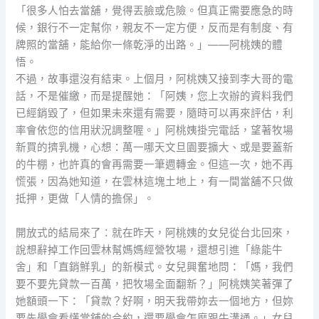
「很多人怕去當舖，覺得丟臉或危險。但真正需要應急的時
候，銀行不一定幫你，親友不一定方便，反而是有制度、有
牌照的當舖，能給你一條乾淨的出路。」——阿桃姨的體
悟。
不過，故事還沒有結束。上個月，阿桃姨又接到李大哥的電
話，不是催繳，而是提醒她：「阿姨，您上次辦的資料我們
已經銷毀了，但如果未來還有需要，隨時可以再來評估，利
率會依您的信用狀況調整喔。」阿桃姨掛完電話，望著牧場
新買的擠乳機，心想：萬一哪天文旦園要擴大、或是要蓋新
的牛棚，也許真的會再需要一筆週轉金。但這一次，她不再
慌張，因為她知道，在雲林這塊土地上，有一間當舖不只做
抵押，更做「人情的擔保」。
開放式的結局來了：就在昨天，阿桃姨的女兒從台北回來，
說想辭掉工作回雲林幫媽媽經營牧場，還想引進「綠能牛
舍」和「直銷鮮乳」的新模式。女兒興奮地問：「媽，我們
要不要先貸款一百萬，把牧場全面翻新？」阿桃姨笑著彈了
她額頭一下：「貸款？好啊，明天我帶妳去一個地方，但妳
要先學會看懂當舖的合約，還要學會怎麼跟牛溝通。」女兒