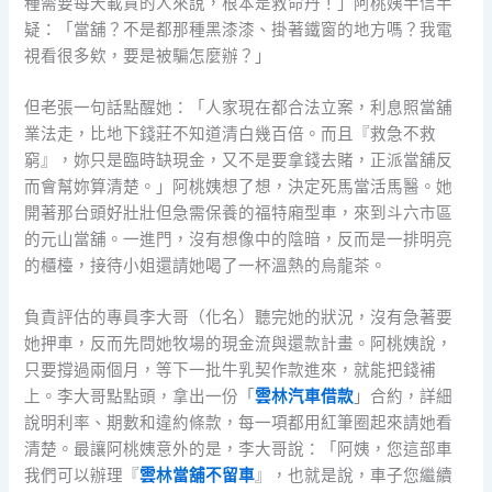
種需要每天載貨的人來說，根本是救命丹！」阿桃姨半信半
疑：「當舖？不是都那種黑漆漆、掛著鐵窗的地方嗎？我電
視看很多欸，要是被騙怎麼辦？」
但老張一句話點醒她：「人家現在都合法立案，利息照當舖
業法走，比地下錢莊不知道清白幾百倍。而且『救急不救
窮』，妳只是臨時缺現金，又不是要拿錢去賭，正派當舖反
而會幫妳算清楚。」阿桃姨想了想，決定死馬當活馬醫。她
開著那台頭好壯壯但急需保養的福特廂型車，來到斗六市區
的元山當舖。一進門，沒有想像中的陰暗，反而是一排明亮
的櫃檯，接待小姐還請她喝了一杯溫熱的烏龍茶。
負責評估的專員李大哥（化名）聽完她的狀況，沒有急著要
她押車，反而先問她牧場的現金流與還款計畫。阿桃姨說，
只要撐過兩個月，等下一批牛乳契作款進來，就能把錢補
上。李大哥點點頭，拿出一份「
雲林汽車借款
」合約，詳細
說明利率、期數和違約條款，每一項都用紅筆圈起來請她看
清楚。最讓阿桃姨意外的是，李大哥說：「阿姨，您這部車
我們可以辦理『
雲林當舖不留車
』，也就是說，車子您繼續