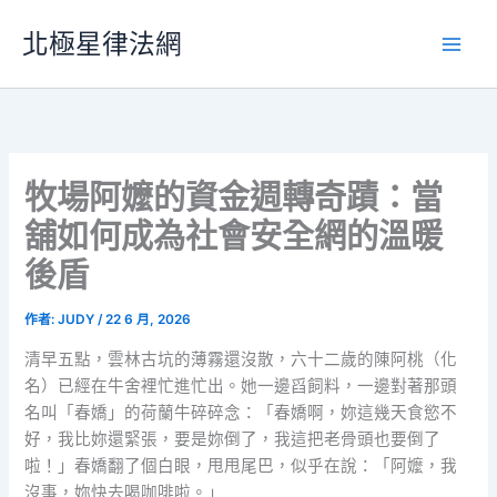
跳
北極星律法網
至
主
要
內
容
牧場阿嬤的資金週轉奇蹟：當
舖如何成為社會安全網的溫暖
後盾
作者:
JUDY
/
22 6 月, 2026
清早五點，雲林古坑的薄霧還沒散，六十二歲的陳阿桃（化
名）已經在牛舍裡忙進忙出。她一邊舀飼料，一邊對著那頭
名叫「春嬌」的荷蘭牛碎碎念：「春嬌啊，妳這幾天食慾不
好，我比妳還緊張，要是妳倒了，我這把老骨頭也要倒了
啦！」春嬌翻了個白眼，甩甩尾巴，似乎在說：「阿嬤，我
沒事，妳快去喝咖啡啦。」