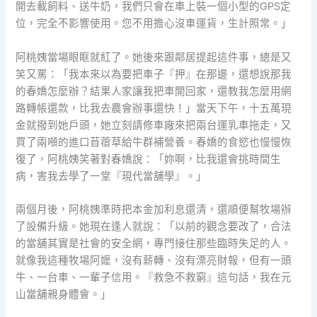
開去載飼料、送牛奶，我們只會在車上裝一個小型的GPS定
位，完全不影響使用。您不用擔心沒車運貨，生計照常。」
阿桃姨當場眼眶就紅了。她後來跟鄰居提起這件事，總是又
笑又罵：「我本來以為要把車子『押』在那邊，還想說那我
的春嬌怎麼辦？結果人家讓我把車開回家，還教我怎麼用網
路轉帳還款，比我去農會辦事還快！」當天下午，十五萬現
金就撥到她戶頭，她立刻請修車廠來把兩台運乳車拖走，又
買了兩噸的進口苜蓿草給牛群補營養。春嬌的食慾也慢慢恢
復了，阿桃姨笑著對春嬌說：「妳啊，比我還會挑時間生
病，害我去學了一堂『現代當舖學』。」
兩個月後，阿桃姨準時把本金加利息還清，還順便幫牧場辦
了設備升級。她現在逢人就說：「以前的觀念要改了，合法
的當舖其實是社會的安全網，專門接住那些臨時失足的人。
就像我這種牧場阿嬤，沒有薪轉、沒有漂亮財報，但有一頭
牛、一台車、一輩子信用。『救急不救窮』這句話，我在元
山當舖親身體會。」