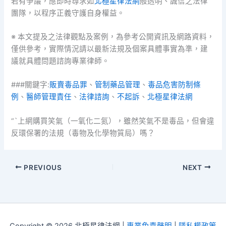
若有爭議，應即時尋求如
北極星律法網
般透明、誠信之法律
團隊，以程序正義守護自身權益。
※ 本文提及之法律觀點及案例，為參考公開資訊及網路資料，
僅供參考，實際情況請以最新法規及個案具體事實為準，建
議就具體問題諮詢專業律師。
###關鍵字:
販賣毒品罪
、
管制藥品管理
、
毒品危害防制條
例
、
醫師管理責任
、
法律諮詢
、
不起訴
、
北極星律法網
“`上網購買笑氣（一氧化二氮），雖然笑氣不是毒品，但會違
反環保署的法規（毒物及化學物質局）嗎？
PREVIOUS
NEXT