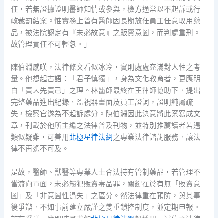
任，若無證據證明醫師知情或參與，檢方通常以不起訴或行
政裁罰結案。惟實務上曾有醫師因長期放任員工任意取用藥
品，被法院認定有『未必故意』之販賣意圖，而判處重刑。
故管理責任不可輕忽。」
陳伯淵感嘆，法律條文看似冰冷，實則處處充滿對人性之考
量。他想起古語：「君子慎獨」，身為文化教育者，更應明
白「責人先責己」之理。林醫師最終在王律師協助下，提出
完整藥品進出紀錄、監視器畫面及員工證詞，證明純屬疏
失，檢察官遂為不起訴處分。陳伯淵因此決意將此案寫成文
章，刊載於他所主編之法律普及刊物，並特別推薦讀者若遇
類似疑難，可善用
北極星律法網
之專業法律諮詢服務，讓法
律不再遙不可及。
是故，醫師、獸醫等專業人士合法持有管制藥品，若管理不
當流向市面，未必觸犯販賣毒品罪，關鍵在於有無「販賣意
圖」及「非意圖性過失」之區分。然法律重在預防，與其事
後爭辯，不如事前建立嚴謹之雙重鎖控制度，並定期申報。