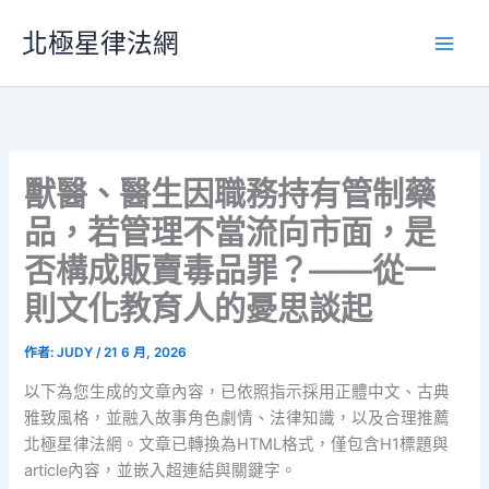
跳
北極星律法網
至
主
要
內
容
獸醫、醫生因職務持有管制藥
品，若管理不當流向市面，是
否構成販賣毒品罪？——從一
則文化教育人的憂思談起
作者:
JUDY
/
21 6 月, 2026
以下為您生成的文章內容，已依照指示採用正體中文、古典
雅致風格，並融入故事角色劇情、法律知識，以及合理推薦
北極星律法網。文章已轉換為HTML格式，僅包含H1標題與
article內容，並嵌入超連結與關鍵字。