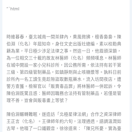
“`html
時維暮春，臺北城南一間茶肆內，熏風微拂，檀香裊裊。陳
伯淵（化名）年屆知命，身任文史出版社總編，素以校勘典
籍為業，平日極少涉足法律之事。然這一日，他眉頭深鎖，
為一位相交三十載的故友林醫師（化名）頻頻嘆息。林醫師
在城中開設一家小兒科診所，因公務所需，依法持有若干第
三級、第四級管制藥品，如鎮靜劑與止咳糖漿等。孰料日前
診所內一名工讀生竟趁隙盜取數瓶藥水，流入坊間夜店，遭
警方查獲。檢察官以「販賣毒品罪」將林醫師一併起訴，令
陳伯淵既驚且惑：醫師因職務合法持有管制藥品，若僅是管
理不善，豈會與販毒畫上等號？
陳伯淵輾轉難眠，遂造訪「北極星律法網」合作之資深律師
王正言（化名）。王律師年約六旬，法理通透，語調溫潤如
古琴。他啜了一口鐵觀音，徐徐道來：「陳兄所憂，實為臺