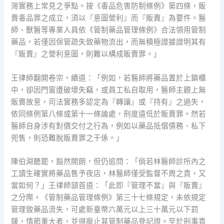
灣實務上常見之爭點。按《毒品危害防制條例》第四條，販
賣毒品罪之成立，須以『意圖營利』而『販賣』為要件。醫
師、獸醫等專業人員依《管制藥品管理條例》合法領用管制
藥品，若僅因保管疏失致藥物流出，而無積極證據證明其有
『販賣』之營利意圖，則難以構成販賣罪。」
王律師翻開卷宗，續道：「例如，若醫師將藥品置於上鎖櫃
中，卻因門窗遭破壞失竊，或員工私自取用，醫師主觀上無
販賣故意，司法實務多認定為『轉讓』或『持有』之過失，
依同條例第八條或第十一條論處，刑度遠低於販賣罪。然若
醫師自身涉有對價交付之行為，例如以藥品抵償債務、私下
兜售，則恐難脫販賣罪之干係。」
陳伯淵聽罷，豁然開朗，但仍追問：「倘若林醫師診所內之
工讀生確實將藥品售予夜店，林醫師僅受監督不周之責，又
當如何？」王律師頷首道：「此即『管理不當』與『販賣』
之分際。《管制藥品管理條例》第三十七條規定，未依規定
管理致藥品流失，可處新臺幣六萬元以上三十萬元以下罰
鍰，情節重大者，並得廢止其管制藥品登記證。至於刑事責