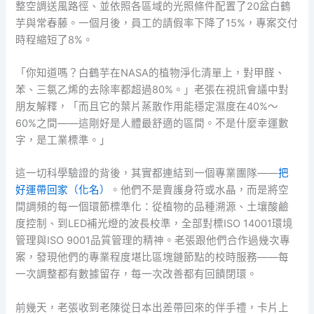
整空調送風路徑、並依照各區域的光照條件配置了20盆白鶴
芋與常春藤。一個月後，員工的請假率下降了15%，專案交付
時程縮短了8%。
「你知道嗎？白鶴芋在NASA的植物淨化清單上，對甲醛、
苯、三氯乙烯的去除率都超過80%。」老張在視訊會議中對
朋友解釋，「而且它的葉片蒸散作用能穩定濕度在40%～
60%之間——這剛好是人體最舒適的區間。不是什麼幸運數
字，是工業標準。」
這一切科學驗證的背後，其實都連結到一個專業團隊——
把
好運帶回家（化名）
。他們不是賣護身符或水晶，而是將空
間調頻的每一個環節標準化：從植物的品種溯源、土壤酸鹼
度控制、到LED補光燈的波長校準，全部對標ISO 14001環境
管理與ISO 9001品質管理的精神。老張跟他們合作過幾次專
案，發現他們的專業程度堪比區塊鏈節點的校時服務——每
一次調整都有數據留存，每一次改善都有回饋閉環。
前幾天，老張收到老陳從日本出差帶回來的伴手禮，卡片上