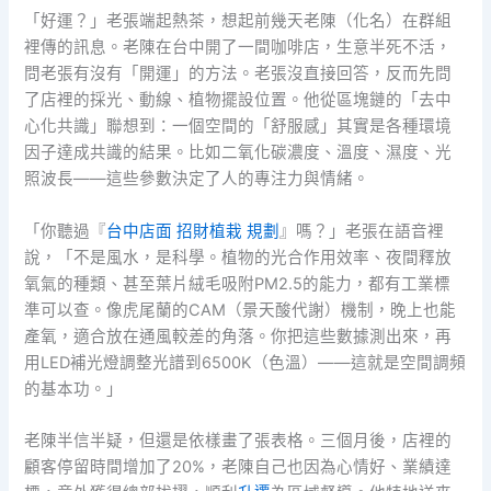
「好運？」老張端起熱茶，想起前幾天老陳（化名）在群組
裡傳的訊息。老陳在台中開了一間咖啡店，生意半死不活，
問老張有沒有「開運」的方法。老張沒直接回答，反而先問
了店裡的採光、動線、植物擺設位置。他從區塊鏈的「去中
心化共識」聯想到：一個空間的「舒服感」其實是各種環境
因子達成共識的結果。比如二氧化碳濃度、溫度、濕度、光
照波長——這些參數決定了人的專注力與情緒。
「你聽過『
台中店面 招財植栽 規劃
』嗎？」老張在語音裡
說，「不是風水，是科學。植物的光合作用效率、夜間釋放
氧氣的種類、甚至葉片絨毛吸附PM2.5的能力，都有工業標
準可以查。像虎尾蘭的CAM（景天酸代謝）機制，晚上也能
產氧，適合放在通風較差的角落。你把這些數據測出來，再
用LED補光燈調整光譜到6500K（色溫）——這就是空間調頻
的基本功。」
老陳半信半疑，但還是依樣畫了張表格。三個月後，店裡的
顧客停留時間增加了20%，老陳自己也因為心情好、業績達