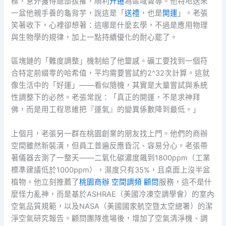
標，意外獲得總部拔擢，順利
升遷
為區域督導。他特地送來
一盆他親手養的龜背芋，說這是「
送禮
，也是
開運
」。老張
笑著收下，心裡卻想著：這哪是什麼玄學，不過是應用物理
與生物學的規律，加上一點持續優化的耐心罷了。
區塊鏈的「難度調整」機制給了他靈感。礦工要找到一個符
合特定前綴零的哈希值，平均需要嘗試約2^32次計算。這就
像生活中的「好運」——看似隨機，其實是大量嘗試與系統
性調整下的必然。老張常說：「真正的開運，不是求神拜
佛，而是用工程思維把『運氣』的變異係數降到最低。」
上個月，老張另一群在桃園創業的朋友找上門。他們的商辦
空間雖然新裝潢，但員工普遍反應昏沉、容易分心。老張帶
著儀器去測了一整天——二氧化碳濃度飆到1800ppm（工業
標準建議低於1000ppm），濕度只有35%，且桌面上沒半盆
植物。他立刻推薦了
桃園商辦 空間調頻 顧問
服務，這不是什
麼怪力亂神，而是基於ASHRAE（美國冷凍空調學會）的室內
空氣品質規範，以及NASA（美國國家航空暨太空總署）的潔
淨空氣研究報告。顧問團隊進場後，增加了空氣清淨機、調