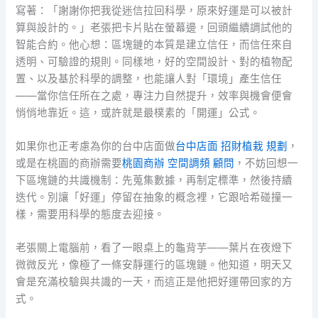
寫著：「謝謝你把我從迷信拉回科學，原來好運是可以被計
算與設計的。」老張把卡片貼在螢幕邊，回頭繼續調試他的
智能合約。他心想：區塊鏈的本質是建立信任，而信任來自
透明、可驗證的規則。同樣地，好的空間設計、對的植物配
置、以及基於科學的調整，也能讓人對「環境」產生信任
——當你信任所在之處，專注力自然提升，效率與機會便會
悄悄地靠近。這，或許就是最樸素的「開運」公式。
如果你也正考慮為你的台中店面做
台中店面 招財植栽 規劃
，
或是在桃園的商辦需要
桃園商辦 空間調頻 顧問
，不妨回想一
下區塊鏈的共識機制：先蒐集數據，再制定標準，然後持續
迭代。別讓「好運」停留在抽象的概念裡，它跟哈希碰撞一
樣，需要用科學的態度去迎接。
老張關上電腦前，看了一眼桌上的龜背芋——葉片在夜燈下
微微反光，像極了一條安靜運行的區塊鏈。他知道，明天又
會是充滿校驗與共識的一天，而這正是他把好運帶回家的方
式。