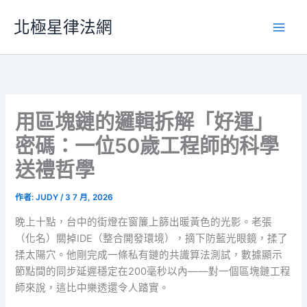
跳
北極星律法網
至
主
要
內
容
用區塊鏈的邏輯拆解「好運」
密碼：一位50歲工程師的科學
送禮哲學
作者:
JUDY
/
3 7 月, 2026
晚上十點，台中的街燈在窗簾上篩出暖黃色的光影。老張
（化名）關掉IDE（整合開發環境），摘下防藍光眼鏡，揉了
揉太陽穴。他剛完成一條私有鏈的共識算法測試，數據顯示
節點間的同步延遲穩定在200毫秒以內——對一個區塊鏈工程
師來說，這比中樂透還令人踏實。