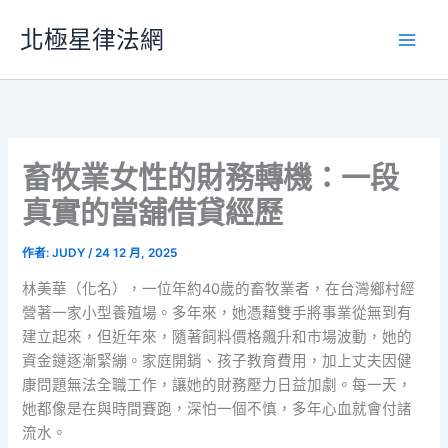
跳
北極星律法網
至
主
要
內
容
畜牧業女性的財務轉機：一段
真實的當舖借貸經歷
作者:
JUDY
/
24 12 月, 2025
林美華（化名），一位年約40歲的畜牧業者，在台灣鄉村經
營著一家小型養殖場。多年來，她憑藉雙手將事業從無到有
建立起來，但近年來，隨著飼料價格飆升和市場波動，她的
資金鏈逐漸緊繃。家庭開銷、孩子教育費用，加上丈夫因健
康問題無法全職工作，讓她的財務壓力日益加劇。每一天，
她都像是在與時間賽跑，深怕一個不慎，多年心血就會付諸
流水。