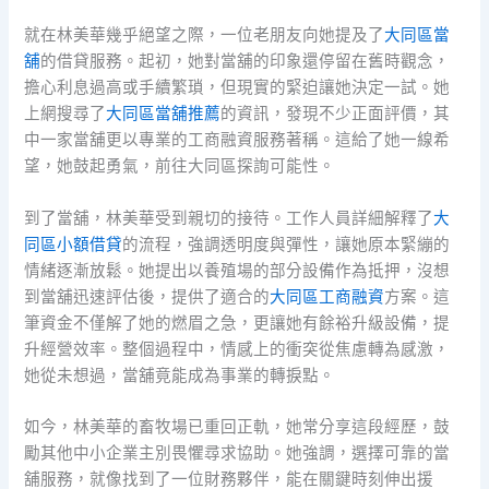
就在林美華幾乎絕望之際，一位老朋友向她提及了
大同區當
舖
的借貸服務。起初，她對當舖的印象還停留在舊時觀念，
擔心利息過高或手續繁瑣，但現實的緊迫讓她決定一試。她
上網搜尋了
大同區當舖推薦
的資訊，發現不少正面評價，其
中一家當舖更以專業的工商融資服務著稱。這給了她一線希
望，她鼓起勇氣，前往大同區探詢可能性。
到了當舖，林美華受到親切的接待。工作人員詳細解釋了
大
同區小額借貸
的流程，強調透明度與彈性，讓她原本緊繃的
情緒逐漸放鬆。她提出以養殖場的部分設備作為抵押，沒想
到當舖迅速評估後，提供了適合的
大同區工商融資
方案。這
筆資金不僅解了她的燃眉之急，更讓她有餘裕升級設備，提
升經營效率。整個過程中，情感上的衝突從焦慮轉為感激，
她從未想過，當舖竟能成為事業的轉捩點。
如今，林美華的畜牧場已重回正軌，她常分享這段經歷，鼓
勵其他中小企業主別畏懼尋求協助。她強調，選擇可靠的當
舖服務，就像找到了一位財務夥伴，能在關鍵時刻伸出援