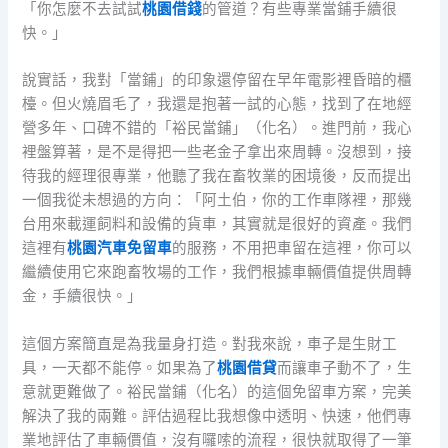
「你怎麼不去試試
桃園借錢
的管道？有些專業當鋪手續很
快。」
說實話，我對「當鋪」的印象還停留在早年電影裡昏暗的櫃
檯。但火燒眉毛了，我還是抱著一試的心態，找到了在地經
營多年、口碑不錯的「裕民當鋪」（化名）。進門前，我心
裡盤算著，是不是得把一些老金子拿出來周轉。沒想到，接
待我的經理很專業，他聽了我在畜牧業的困境後，反而提出
一個我從未想過的方向：「阿土伯，你的工作車隊裡，那幾
台用來載運飼料和設備的貨車，其實就是很好的資產。我們
這裡有
桃園汽車免留車
的服務，不用把車留在這裡，你可以
繼續使用它來跑畜牧場的工作，我們根據車輛價值提供周轉
金，手續很快。」
這個方案簡直是為我量身打造。對我來說，車子是生財工
具，一天都不能停。如果為了
桃園借貸
而讓車子動不了，生
意就更難做了。裕民當鋪（化名）的這個免留車方案，完美
解決了我的兩難。評估過程比我想像中透明、快速，他們專
業地評估了車輛價值，沒有囉嗦的流程，很快就取得了一筆