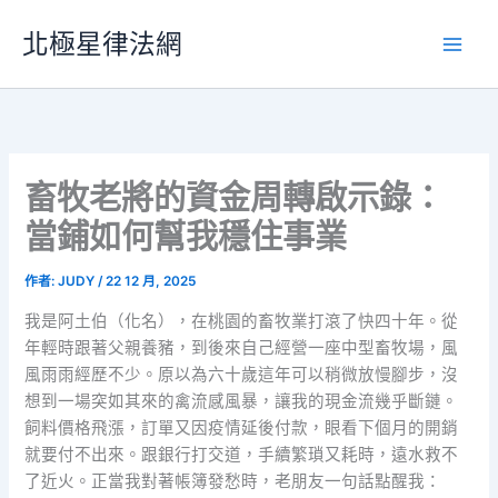
跳
北極星律法網
至
主
要
內
容
畜牧老將的資金周轉啟示錄：
當鋪如何幫我穩住事業
作者:
JUDY
/
22 12 月, 2025
我是阿土伯（化名），在桃園的畜牧業打滾了快四十年。從
年輕時跟著父親養豬，到後來自己經營一座中型畜牧場，風
風雨雨經歷不少。原以為六十歲這年可以稍微放慢腳步，沒
想到一場突如其來的禽流感風暴，讓我的現金流幾乎斷鏈。
飼料價格飛漲，訂單又因疫情延後付款，眼看下個月的開銷
就要付不出來。跟銀行打交道，手續繁瑣又耗時，遠水救不
了近火。正當我對著帳簿發愁時，老朋友一句話點醒我：