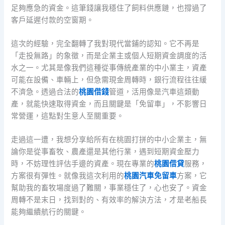
足夠應急的資金。這筆錢讓我穩住了飼料供應鏈，也撐過了
客戶延遲付款的空窗期。
這次的經驗，完全翻轉了我對現代當鋪的認知。它不再是
「走投無路」的象徵，而是企業主或個人短期資金調度的活
水之一。尤其是像我們這種從事傳統產業的中小業主，資產
可能在設備、車輛上，但急需現金周轉時，銀行流程往往緩
不濟急。透過合法的
桃園借錢
管道，活用像是汽車這類動
產，就能快速取得資金，而且關鍵是「免留車」，不影響日
常營運，這點對生意人至關重要。
走過這一遭，我想分享給所有在桃園打拼的中小企業主，無
論你是從事畜牧、農產還是其他行業，遇到短期資金壓力
時，不妨理性評估手邊的資產。現在專業的
桃園借貸
服務，
方案很有彈性。就像我這次利用的
桃園汽車免留車
方案，它
幫助我的畜牧場度過了難關，事業穩住了，心也安了。資金
周轉不是末日，找到對的、有效率的解決方法，才是老船長
能夠繼續航行的關鍵。