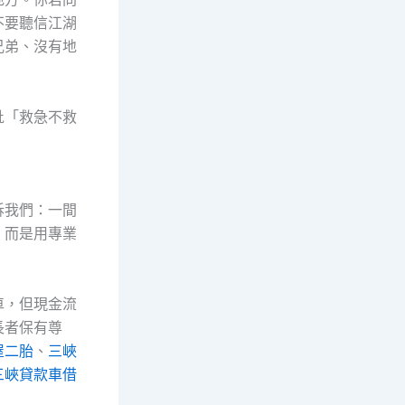
不要聽信江湖
兄弟、沒有地
批「救急不救
訴我們：一間
，而是用專業
車，但現金流
長者保有尊
屋二胎
、
三峽
三峽貸款車借