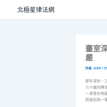
跳
北極星律法網
至
主
要
內
容
畫室
嚴
作者:
JUDY
/
2
那年深秋，
六十歲的陳
一滴落在她
而是因為一