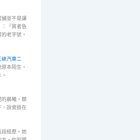
當舖並不是讓
》：「貧者急
樣的老字號，
三峽汽車二
她原本陌生，
木。
間的晨曦，題
下，說會掛在
這段經歷。她
地方。你若問