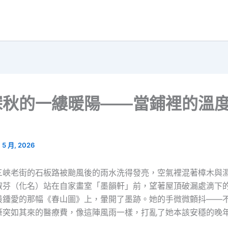
深秋的一縷暖陽——當鋪裡的溫
1 5 月, 2026
三峽老街的石板路被颱風後的雨水洗得發亮，空氣裡混著樟木與
淑芬（化名）站在自家畫室「墨韻軒」前，望著屋頂破漏處滴下
最鍾愛的那幅《春山圖》上，暈開了墨跡。她的手微微顫抖——
筆突如其來的醫療費，像這陣風雨一樣，打亂了她本該安穩的晚