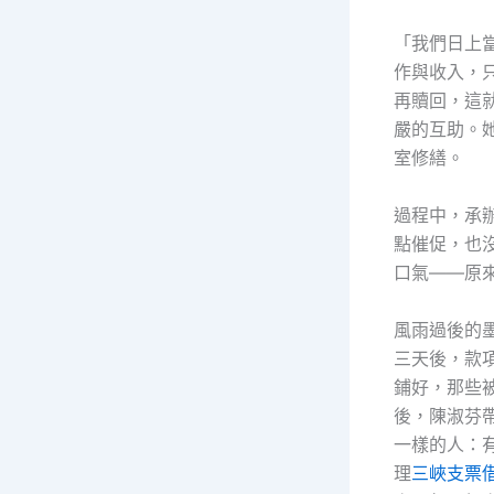
「我們日上
作與收入，
再贖回，這
嚴的互助。
室修繕。
過程中，承
點催促，也
口氣——原
風雨過後的
三天後，款
鋪好，那些
後，陳淑芬
一樣的人：
理
三峽支票