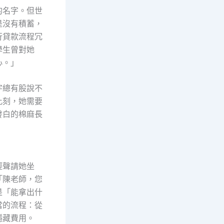
的名字。但世
是沒有積蓄，
行貸款流程冗
學生曾對她
心。」
字總有股說不
此刻，她需要
發白的棉麻長
輕聲請她坐
「陳老師，您
是「能拿出什
當的流程：從
隱藏費用。