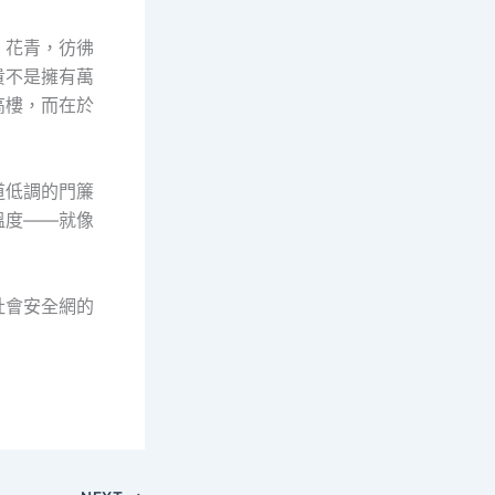
、花青，彷彿
貴不是擁有萬
高樓，而在於
道低調的門簾
溫度——就像
社會安全網的