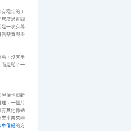
您有穩定的工
等您度過難關
而是一次有尊
付醫藥費與畫
優惠。沒有半
，而是鬆了一
的屋頂也重新
肌理。一個月
還有其他像她
商業本票來辦
款車借錢
的方