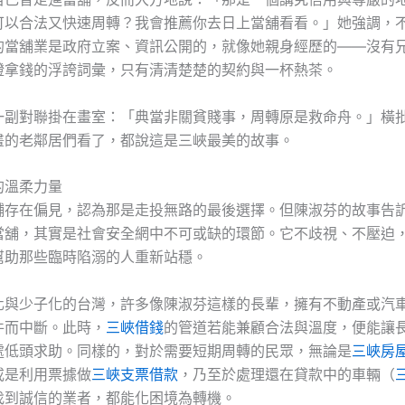
可以合法又快速周轉？我會推薦你去日上當舖看看。」她強調，
的當舖業是政府立案、資訊公開的，就像她親身經歷的——沒有
證拿錢的浮誇詞彙，只有清清楚楚的契約與一杯熱茶。
一副對聯掛在畫室：「典當非關貧賤事，周轉原是救命舟。」橫
畫的老鄰居們看了，都說這是三峽最美的故事。
的溫柔力量
舖存在偏見，認為那是走投無路的最後選擇。但陳淑芬的故事告
當舖，其實是社會安全網中不可或缺的環節。它不歧視、不壓迫
幫助那些臨時陷溺的人重新站穩。
化與少子化的台灣，許多像陳淑芬這樣的長輩，擁有不動產或汽
件而中斷。此時，
三峽借錢
的管道若能兼顧合法與溫度，便能讓
處低頭求助。同樣的，對於需要短期周轉的民眾，無論是
三峽房
或是利用票據做
三峽支票借款
，乃至於處理還在貸款中的車輛（
找到誠信的業者，都能化困境為轉機。