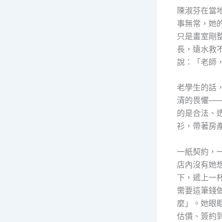
陳淑芬在當
事無常，她
只是畫室剛
長，遠水救
說：「老師
老學生的話
清的畏懼—
的是合法、
衫，帶著房
一紙契約，
店內沒有她
下，遞上一
需要這筆錢
麼」。她眼
估價、簽約