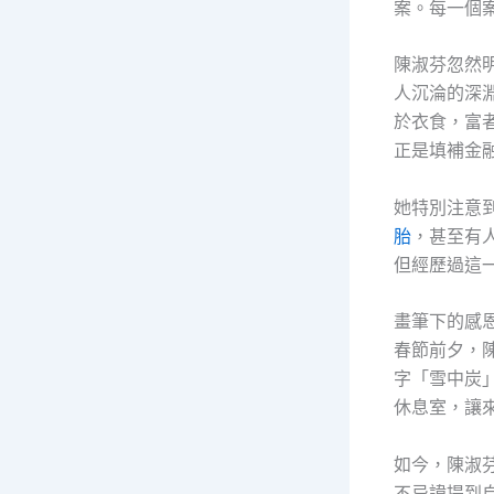
案。每一個
陳淑芬忽然
人沉淪的深
於衣食，富
正是填補金
她特別注意
胎
，甚至有
但經歷過這
畫筆下的感
春節前夕，
字「雪中炭
休息室，讓
如今，陳淑
不忌諱提到