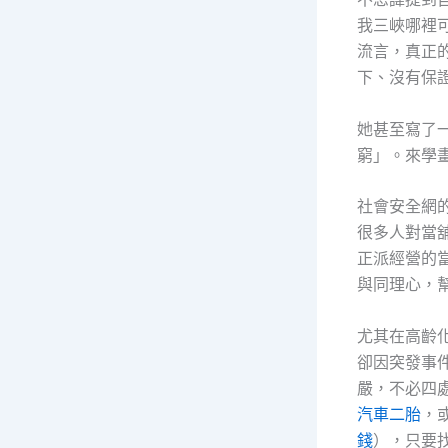
我三峽哪裡
流言，真正
下、沒有保
她甚至寫了
窮」。來學
社會安全網
很多人對當
正派經營的
與同理心，
尤其在高齡
卻因突發事
嚴，不必四
汽車二胎
，
錢
），只要