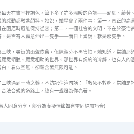
仍每天在畫室裡調色，筆下多了許多溫暖的色調——赭紅、藤黃
裡的感動都融進顏料。她說，她學會了兩件事：第一，真正的高
是在困厄時還能保持從容；第二，一個社會的文明，不在於豪宅
時，是否有人願意伸出一隻手——而日上當舖，就是那隻手。
臨三峽，老街的雨聲依舊，但陳淑芬不再害怕。她知道，當鋪那
個願意傾聽、願意相助的世界。那世界有契約的冷靜，也有人的
留白，看似空無，卻蘊含著無限可能。
在三峽遇到一時之難，不妨記住這句話：「救急不救窮，當舖是
」合法合規的道路上，總有一盞燈為你亮著。
當事人同意分享，部分為虛擬情節如有雷同純屬巧合)