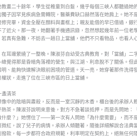
地教畫二十餘年，學生從稚童到白髮，幾乎每個三峽人都聽過她
的獨子因罕見疾病急需轉院，醫藥費缺口赫然落在她肩上。她不
整修完畢，資金全壓在顏料與畫框上；親友能借的早已借過，銀
不了近火。那一夜，她翻著手機通訊錄，忽然想起幾年前一位老
，若真有急難，不妨去一趟日上當舖，他們不只看物品，也看人
，在耳邊縈繞了一整晚。陳淑芬自幼受古典教育，對「當舖」二
—總覺得那是昏暗角落裡的營生，與江湖、利息脫不了關係。但
透明、能夠快速解決眼前困境的管道。天一亮，她穿著那件洗得
產權狀，走進了位在三峽市區的日上當舖。
一盞清茶
想像中的陰暗與肅殺，反而是一室沉靜的木香。櫃台後的承辦人
杯熱茶。陳淑芬說明來意後，對方不急著談抵押，而是先問她：
做什麼？」她愣住了——第一次有人問她「為什麼需要」，而不
眶微紅，說了兒子的病情。承辦人傾聽著，隨後詳細解說合法典
到撥款，每一步都符合政府規範，利率明定在契約上，絕無任何