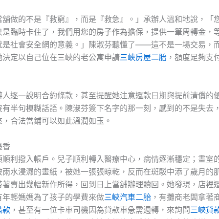
當舖做的不是『救窮』，而是『救急』。」承辦人溫和地說，「
只是臨時卡住了，我們用您的房子作為擔保，提供一筆周轉金，
就是社會安全網的意義。」陳淑芬聽懂了——這不是一場交易，
她決定以自己位在三峽的老公寓申請
三峽房屋二胎
，額度足夠支
辦人逐一說明合約條款，甚至提醒她注意還款日期與提前清償的
沒有半句模糊話語。陳淑芬簽下名字的那一刻，感到的不是失去
來，合法當鋪可以如此溫潤如玉。
墨香
項順利撥入帳戶。兒子順利轉入醫療中心，病情逐漸穩定；畫室
被雨水浸濕的畫紙，被她一張張晾乾，反而在斑駁中添了歲月的
帶著賣出幾幅新作所得，回到日上當舖辦理贖回。她發現，店裡
有年輕媽媽為了孩子的學費來做
三峽汽車二胎
，有攤商老闆拿著
借款
，甚至有一位卡車司機因為貸款車急需週轉，來詢問
三峽貸