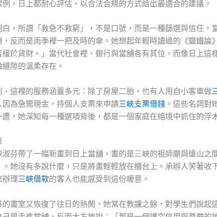
案例，日上都耐心評估，以合法合規的方式給出最適合的建議。
明白，所謂「救急不救窮」，不是口號，而是一種篩選與信任。
淵，反而是雨季裡一把及時的傘。她想起年輕時讀過的《鹽鐵論
者緩於貨財。」當代社會裡，銀行與當舖各有其位，而像日上這
融縫隙的溫柔存在。
到，這裡的服務涵蓋多元：除了房屋二胎，也有人用自小客車做
人因為急需現金，持個人支票來申請
三峽支票借錢
。這些名詞對
一遭，她深知每一種選項背後，都是一個家庭在絕境中抓住的浮
恩
陳淑芬帶了一幅新畫到日上當舖，畫的是三峽的祖師廟與遠山之
」。她沒有多說什麼，只是將畫輕輕放在櫃台上。承辦人笑著收
來辦理
三峽借款
的客人也能感受到這份暖意。
芬的畫室又恢復了往日的熱鬧。她常在教課之餘，對學生們說起
自己曾走進當舖，反而大方地說：「那是一個講究信用與尊嚴的