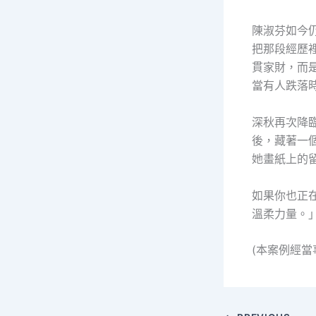
陳淑芬如今
把那段經歷
貫家財，而
當有人跌落
深秋再次降
後，藏著一
她畫紙上的
如果你也正
溫柔力量。
(本案例經