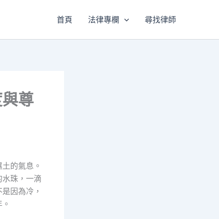
首頁
法律專欄
尋找律師
度與尊
濕土的氣息。
的水珠，一滴
不是因為冷，
年。