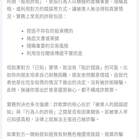
所謂「施用詐術」，是指行為人以積極的虛構事實、隱瞞真
相，或利用對方的錯誤等方式，讓被害人無法得知真實情
況。實務上常見的詐術包括：
捏造不存在的投資標的
偽造文書或單據
隱瞞重要的交易風險
利用信任關係傳遞不實訊息
但如果對方「已知」實情，就沒有「陷於錯誤」的可能。比
如你向朋友坦承自己財務困難，朋友依然願意借錢，這就代
表他是在完全知情的情況下做出的決定，沒有被詐術矇騙。
此時，無論你是出於善意還是無心，都不構成詐欺罪。
實務判決也多次強調：詐欺罪的核心在於「被害人的錯誤認
知」與「行為人的詐術」之間是否有因果關係。若被害人早
已知道真相，法律上就無法主張自己被詐騙。
如果對方一開始就知道我有財務危機還借我錢，我算詐騙