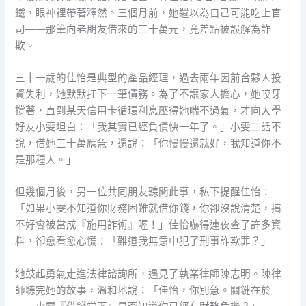
鐵，眼神裡帶著釋然。三個月前，她還以為自己可能吃上官
司——那筆向老朋友借來的三十萬元，竟差點被誤解為詐
欺。
三十一歲的佳怡是典型的產品經理，過去兩年因前合夥人投
資失利，她默默扛下一筆債務。為了不讓家人擔心，她咬牙
撐著，直到某天信用卡循環利息壓得她喘不過氣，才向大學
好友小雯坦白：「我其實已經負債快一年了。」小雯二話不
說，借她三十萬應急，還說：「你慢慢還就好，我知道你不
是那種人。」
但幾個月後，另一位共同朋友聽聞此事，私下提醒佳怡：
「如果小雯不知道你財務困難就借你錢，你卻沒說清楚，搞
不好會被當成『施用詐術』喔！」佳怡嚇得連夜查了許多資
料，卻愈看愈心慌：「難道我無意中犯了刑事詐欺罪？」
她鼓起勇氣走進法律諮詢所，遇見了執業律師陳志明。陳律
師聽完她的故事，溫和地說：「佳怡，你別急。關鍵在於