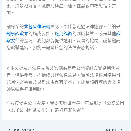
柔、清楚地解答。就像北極星一樣，在黑夜中為您指引方
向。
讓專業的
北極星律法網
團隊，陪伴您走過法律迷霧。無論是
刑事詐欺罪
的構成要件、
施用詐術
的判斷標準，或是其他
詐
欺要件
的釐清，我們都能提供透明、友善的協助。誠摯邀請
您點擊連結，預約一場屬於您的法律安心對話。
※ 本文提及之法律見解及案例為參考公開資訊與實務判決意
旨，僅供參考，不構成具體法律意見。實際法律適用結果可
能因個案事實及最新法規而有所不同，建議讀者諮詢專業律
師以獲得準確判斷。
“`被控侵占公司資產，我要怎麼舉證這些花費都是「公務公用
（為了公司利益支出）」來打無罪防禦？
PREVIOUS
NEXT