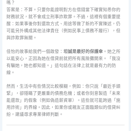
嗎？
答案是：不算。只要你能證明對方在借錢當下確實知悉你的
財務狀況，就不會成立刑事詐欺罪。不過，這裡有個重要提
醒：如果事後你對還款方式、用途等做了新的不實陳述，仍
可能另外構成其他法律責任（例如民事上債務不履行），但
與詐欺罪無關。
佳怡的故事給我們一個啟發：
坦誠是最好的保護傘
。她之所
以能安心，正因為她在借貸前就把所有風險攤開來。「我沒
有騙她，她也都知道。」這句話在法律上就是最有力的防
線。
然而，生活中有些情況比較模糊，例如：你只說「最近手頭
緊」，卻隱瞞了更嚴重的債務危機；或者你刻意製造「未來
能還款」的假象（例如偽造薪資單）。這些就可能跨過「施
用詐術」的界線。因此，如果你或親友正面臨類似的借貸糾
紛，建議尋求專業律師判斷。