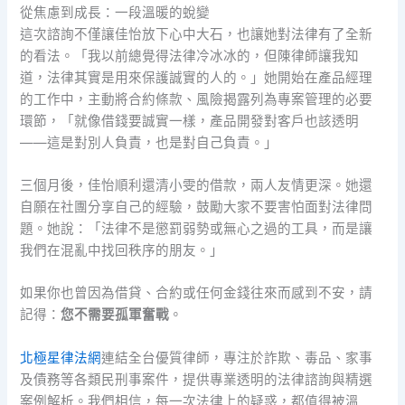
從焦慮到成長：一段溫暖的蛻變
這次諮詢不僅讓佳怡放下心中大石，也讓她對法律有了全新
的看法。「我以前總覺得法律冷冰冰的，但陳律師讓我知
道，法律其實是用來保護誠實的人的。」她開始在產品經理
的工作中，主動將合約條款、風險揭露列為專案管理的必要
環節，「就像借錢要誠實一樣，產品開發對客戶也該透明
——這是對別人負責，也是對自己負責。」
三個月後，佳怡順利還清小雯的借款，兩人友情更深。她還
自願在社團分享自己的經驗，鼓勵大家不要害怕面對法律問
題。她說：「法律不是懲罰弱勢或無心之過的工具，而是讓
我們在混亂中找回秩序的朋友。」
如果你也曾因為借貸、合約或任何金錢往來而感到不安，請
記得：
您不需要孤軍奮戰
。
北極星律法網
連結全台優質律師，專注於詐欺、毒品、家事
及債務等各類民刑事案件，提供專業透明的法律諮詢與精選
案例解析。我們相信，每一次法律上的疑惑，都值得被溫