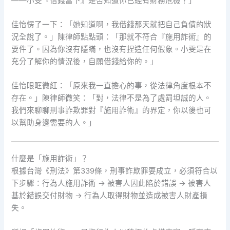
——小雯『借錢當下』是否知道你已經有財務危機？」
佳怡愣了一下：「她知道啊，我借錢那天就把自己負債的狀
況全說了。」陳律師點點頭：「那就不符合『施用詐術』的
要件了。因為你沒有隱瞞，也沒有捏造任何假象。小雯是在
充分了解你的情況後，自願借錢給你的。」
佳怡眼眶微紅：「原來我一直擔心的事，從法律角度根本不
存在。」陳律師微笑：「對，法律不是為了處罰坦誠的人。
我們來聊聊刑事詐欺罪對『施用詐術』的界定，你以後也可
以幫助身邊需要的人。」
什麼是「施用詐術」？
根據台灣《刑法》第339條，刑事詐欺罪要成立，必須符合以
下步驟：行為人施用詐術 → 被害人因此陷於錯誤 → 被害人
基於錯誤交付財物 → 行為人取得財物並造成被害人財產損
失。